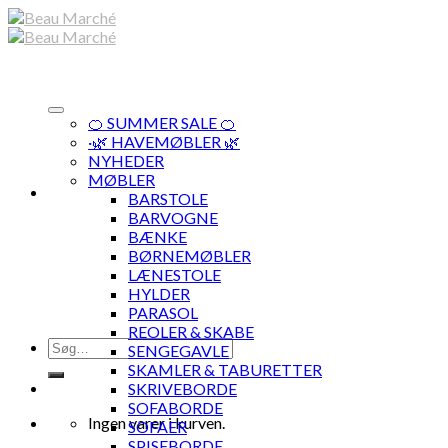
Skip
to
content
🍊 SUMMER SALE 🍊
·🌿 HAVEMØBLER 🌿
NYHEDER
MØBLER
BARSTOLE
BARVOGNE
BÆNKE
BØRNEMØBLER
LÆNESTOLE
HYLDER
PARASOL
REOLER & SKABE
Søg
SENGEGAVLE
efter:
SKAMLER & TABURETTER
SKRIVEBORDE
SOFABORDE
Ingen varer i kurven.
SOFAER
SPISEBORDE