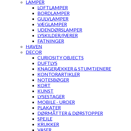
LAMPER
LOFTLAMPER
BORDLAMPER
GULVLAMPER
VÆGLAMPER
UDENDØRSLAMPER
LYSKILDER/PÆRER
FATNINGER
HAVEN
DECOR
CURIOSITY OBJECTS
DUFTLYS
KNAGERÆKKER & STUMTJENERE
KONTORARTIKLER
NOTESBØGER
KORT
KUNST
LYSESTAGER
MOBILE - UROER
PLAKATER
DØRMÅTTER & DØRSTOPPER
SPEJLE
KRUKKER
VASER