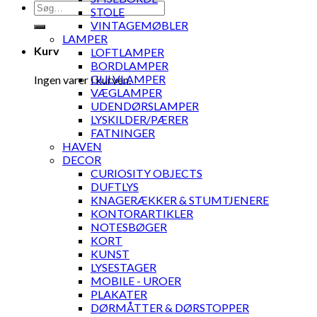
Søg
STOLE
efter:
VINTAGEMØBLER
LAMPER
Kurv
LOFTLAMPER
BORDLAMPER
GULVLAMPER
Ingen varer i kurven.
VÆGLAMPER
UDENDØRSLAMPER
LYSKILDER/PÆRER
FATNINGER
HAVEN
DECOR
CURIOSITY OBJECTS
DUFTLYS
KNAGERÆKKER & STUMTJENERE
KONTORARTIKLER
NOTESBØGER
KORT
KUNST
LYSESTAGER
MOBILE - UROER
PLAKATER
DØRMÅTTER & DØRSTOPPER