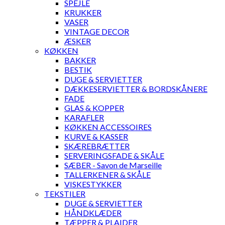
SPEJLE
KRUKKER
VASER
VINTAGE DECOR
ÆSKER
KØKKEN
BAKKER
BESTIK
DUGE & SERVIETTER
DÆKKESERVIETTER & BORDSKÅNERE
FADE
GLAS & KOPPER
KARAFLER
KØKKEN ACCESSOIRES
KURVE & KASSER
SKÆREBRÆTTER
SERVERINGSFADE & SKÅLE
SÆBER - Savon de Marseille
TALLERKENER & SKÅLE
VISKESTYKKER
TEKSTILER
DUGE & SERVIETTER
HÅNDKLÆDER
TÆPPER & PLAIDER