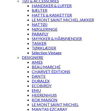
TØJ & ACCESSORIES
HANDSKER & LUFFER
BÆLTER
HATTE & KASKETTER
LE MONT SAINT MICHEL JAKKER
NATTØJ
NØGLERINGE
PARAPLY
SMYKKER & HÅRSPÆNDER
TASKER
TØRKLÆDER
Sélection Vintage
DESIGNERE
AMES
BEAU MARCHÉ
CHARVET ÉDITIONS
DANTE
DURALEX
ECOBIRDY
EMU
HEERENHUIS
KOK MAISON
LE MONT SAINT MICHEL
MANTAS EZCARAY