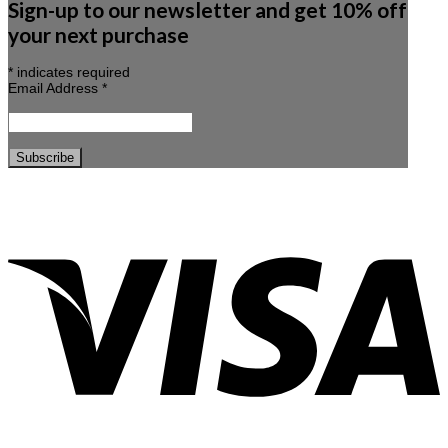
Sign-up to our newsletter and get 10% off
your next purchase
*
indicates required
Email Address
*