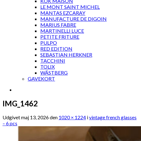
KOK MAISON
LE MONT SAINT MICHEL
MANTAS EZCARAY
MANUFACTURE DE DIGOIN
MARIUS FABRE
MARTINELLI LUCE
PETITE FRITURE
PULPO
RED EDITION
SEBASTIAN HERKNER
TACCHINI
TOLIX
WÄSTBERG
GAVEKORT
IMG_1462
Udgivet
maj 13, 2026
den
1020 × 1224
i
vintage french glasses
– 6 pcs