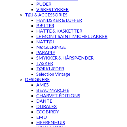
PUDER
VISKESTYKKER
TØJ & ACCESSORIES
HANDSKER & LUFFER
BÆLTER
HATTE & KASKETTER
LE MONT SAINT MICHEL JAKKER
NATTØJ
NØGLERINGE
PARAPLY
SMYKKER & HÅRSPÆNDER
TASKER
TØRKLÆDER
Sélection Vintage
DESIGNERE
AMES
BEAU MARCHÉ
CHARVET ÉDITIONS
DANTE
DURALEX
ECOBIRDY
EMU
HEERENHUIS