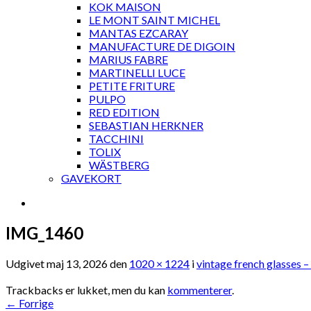
KOK MAISON
LE MONT SAINT MICHEL
MANTAS EZCARAY
MANUFACTURE DE DIGOIN
MARIUS FABRE
MARTINELLI LUCE
PETITE FRITURE
PULPO
RED EDITION
SEBASTIAN HERKNER
TACCHINI
TOLIX
WÄSTBERG
GAVEKORT
IMG_1460
Udgivet
maj 13, 2026
den
1020 × 1224
i
vintage french glasses –
Trackbacks er lukket, men du kan
kommenterer
.
←
Forrige