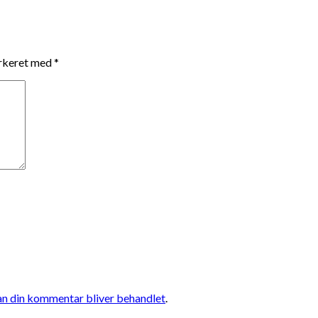
arkeret med
*
n din kommentar bliver behandlet
.