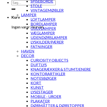
SPISEBORDE
Søg
STOLE
efter:
VINTAGEMØBLER
LAMPER
Kurv
LOFTLAMPER
BORDLAMPER
Ingen varer i kurven.
GULVLAMPER
VÆGLAMPER
UDENDØRSLAMPER
LYSKILDER/PÆRER
FATNINGER
HAVEN
DECOR
CURIOSITY OBJECTS
DUFTLYS
KNAGERÆKKER & STUMTJENERE
KONTORARTIKLER
NOTESBØGER
KORT
KUNST
LYSESTAGER
MOBILE - UROER
PLAKATER
DØRMÅTTER & DØRSTOPPER