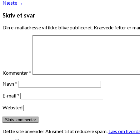
Næste
→
Skriv et svar
Din e-mailadresse vil ikke blive publiceret.
Krævede felter er m
Kommentar
*
Navn
*
E-mail
*
Websted
Dette site anvender Akismet til at reducere spam.
Læs om hvorda