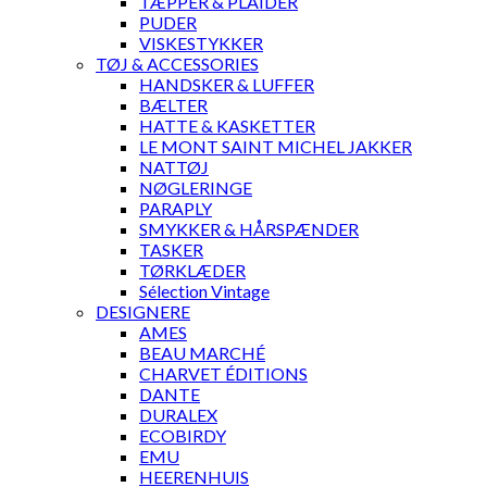
TÆPPER & PLAIDER
PUDER
VISKESTYKKER
TØJ & ACCESSORIES
HANDSKER & LUFFER
BÆLTER
HATTE & KASKETTER
LE MONT SAINT MICHEL JAKKER
NATTØJ
NØGLERINGE
PARAPLY
SMYKKER & HÅRSPÆNDER
TASKER
TØRKLÆDER
Sélection Vintage
DESIGNERE
AMES
BEAU MARCHÉ
CHARVET ÉDITIONS
DANTE
DURALEX
ECOBIRDY
EMU
HEERENHUIS