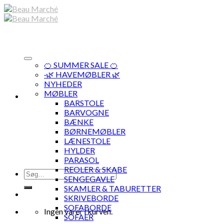
Skip
to
content
🍊 SUMMER SALE 🍊
·🌿 HAVEMØBLER 🌿
NYHEDER
MØBLER
BARSTOLE
BARVOGNE
BÆNKE
BØRNEMØBLER
LÆNESTOLE
HYLDER
PARASOL
REOLER & SKABE
Søg
SENGEGAVLE
efter:
SKAMLER & TABURETTER
SKRIVEBORDE
SOFABORDE
Ingen varer i kurven.
SOFAER