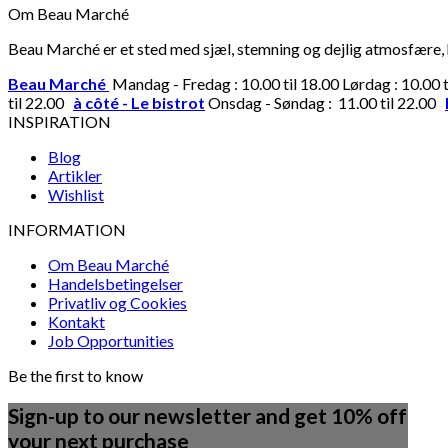
Om Beau Marché
Beau Marché er et sted med sjæl, stemning og dejlig atmosfære, hv
Beau Marché
Mandag - Fredag : 10.00 til 18.00 Lørdag : 10.00 
til 22.00
à côté - Le bistrot
Onsdag - Søndag : 11.00 til 22.00
INSPIRATION
Blog
Artikler
Wishlist
INFORMATION
Om Beau Marché
Handelsbetingelser
Privatliv og Cookies
Kontakt
Job Opportunities
Be the first to know
Sign-up to our newsletter and get 10% off
your next purchase