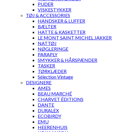
PUDER
VISKESTYKKER
TØJ & ACCESSORIES
HANDSKER & LUFFER
BÆLTER
HATTE & KASKETTER
LE MONT SAINT MICHEL JAKKER
NATTØJ
NØGLERINGE
PARAPLY
SMYKKER & HÅRSPÆNDER
TASKER
TØRKLÆDER
Sélection Vintage
DESIGNERE
AMES
BEAU MARCHÉ
CHARVET ÉDITIONS
DANTE
DURALEX
ECOBIRDY
EMU
HEERENHUIS