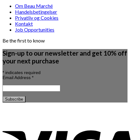
Om Beau Marché
Handelsbetingelser
Privatliv og Cookies
Kontakt
Job Opportunities
Be the first to know
Sign-up to our newsletter and get 10% off
your next purchase
*
indicates required
Email Address
*