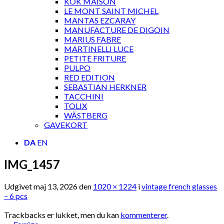
KOK MAISON
LE MONT SAINT MICHEL
MANTAS EZCARAY
MANUFACTURE DE DIGOIN
MARIUS FABRE
MARTINELLI LUCE
PETITE FRITURE
PULPO
RED EDITION
SEBASTIAN HERKNER
TACCHINI
TOLIX
WÄSTBERG
GAVEKORT
DA
EN
IMG_1457
Udgivet
maj 13, 2026
den
1020 × 1224
i
vintage french glasses
– 6 pcs
Trackbacks er lukket, men du kan
kommenterer
.