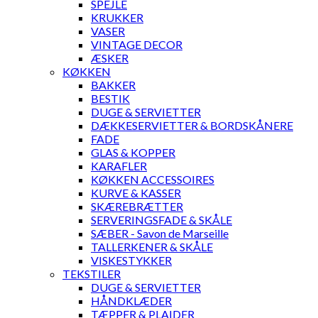
SPEJLE
KRUKKER
VASER
VINTAGE DECOR
ÆSKER
KØKKEN
BAKKER
BESTIK
DUGE & SERVIETTER
DÆKKESERVIETTER & BORDSKÅNERE
FADE
GLAS & KOPPER
KARAFLER
KØKKEN ACCESSOIRES
KURVE & KASSER
SKÆREBRÆTTER
SERVERINGSFADE & SKÅLE
SÆBER - Savon de Marseille
TALLERKENER & SKÅLE
VISKESTYKKER
TEKSTILER
DUGE & SERVIETTER
HÅNDKLÆDER
TÆPPER & PLAIDER