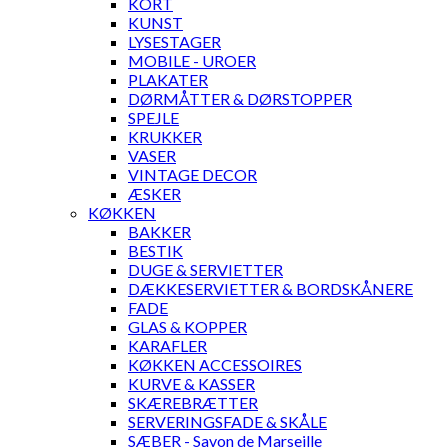
KORT
KUNST
LYSESTAGER
MOBILE - UROER
PLAKATER
DØRMÅTTER & DØRSTOPPER
SPEJLE
KRUKKER
VASER
VINTAGE DECOR
ÆSKER
KØKKEN
BAKKER
BESTIK
DUGE & SERVIETTER
DÆKKESERVIETTER & BORDSKÅNERE
FADE
GLAS & KOPPER
KARAFLER
KØKKEN ACCESSOIRES
KURVE & KASSER
SKÆREBRÆTTER
SERVERINGSFADE & SKÅLE
SÆBER - Savon de Marseille