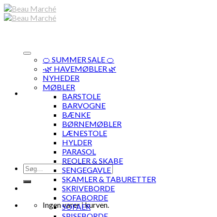
Skip
to
content
🍊 SUMMER SALE 🍊
·🌿 HAVEMØBLER 🌿
NYHEDER
MØBLER
BARSTOLE
BARVOGNE
BÆNKE
BØRNEMØBLER
LÆNESTOLE
HYLDER
PARASOL
REOLER & SKABE
Søg
SENGEGAVLE
efter:
SKAMLER & TABURETTER
SKRIVEBORDE
SOFABORDE
Ingen varer i kurven.
SOFAER
SPISEBORDE