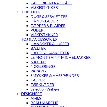
TALLERKENER & SKÅLE
VISKESTYKKER
TEKSTILER
DUGE & SERVIETTER
HÅNDKLÆDER
TÆPPER & PLAIDER
PUDER
VISKESTYKKER
TØJ & ACCESSORIES
HANDSKER & LUFFER
BÆLTER
HATTE & KASKETTER
LE MONT SAINT MICHEL JAKKER
NATTØJ
NØGLERINGE
PARAPLY
SMYKKER & HÅRSPÆNDER
TASKER
TØRKLÆDER
Sélection Vintage
DESIGNERE
AMES
BEAU MARCHÉ