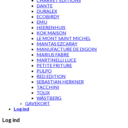
CHARVET ÉDITIONS
DANTE
DURALEX
ECOBIRDY
EMU
HEERENHUIS
KOK MAISON
LE MONT SAINT MICHEL
MANTAS EZCARAY
MANUFACTURE DE DIGOIN
MARIUS FABRE
MARTINELLI LUCE
PETITE FRITURE
PULPO
RED EDITION
SEBASTIAN HERKNER
TACCHINI
TOLIX
WÄSTBERG
GAVEKORT
Log ind
Log ind