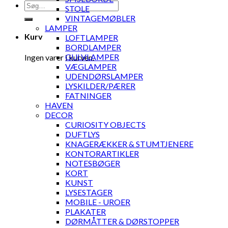
Søg
STOLE
efter:
VINTAGEMØBLER
LAMPER
Kurv
LOFTLAMPER
BORDLAMPER
GULVLAMPER
Ingen varer i kurven.
VÆGLAMPER
UDENDØRSLAMPER
LYSKILDER/PÆRER
FATNINGER
HAVEN
DECOR
CURIOSITY OBJECTS
DUFTLYS
KNAGERÆKKER & STUMTJENERE
KONTORARTIKLER
NOTESBØGER
KORT
KUNST
LYSESTAGER
MOBILE - UROER
PLAKATER
DØRMÅTTER & DØRSTOPPER