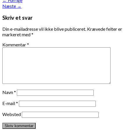
←
Forrige
Næste
→
Skriv et svar
Din e-mailadresse vil ikke blive publiceret.
Krævede felter er
markeret med
*
Kommentar
*
Navn
*
E-mail
*
Websted