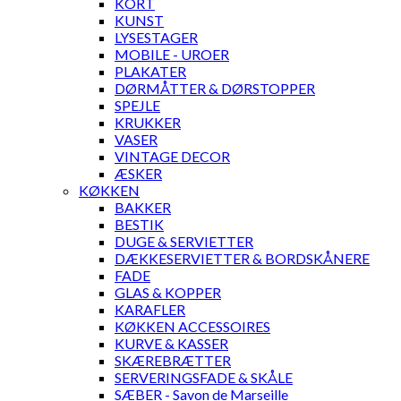
KORT
KUNST
LYSESTAGER
MOBILE - UROER
PLAKATER
DØRMÅTTER & DØRSTOPPER
SPEJLE
KRUKKER
VASER
VINTAGE DECOR
ÆSKER
KØKKEN
BAKKER
BESTIK
DUGE & SERVIETTER
DÆKKESERVIETTER & BORDSKÅNERE
FADE
GLAS & KOPPER
KARAFLER
KØKKEN ACCESSOIRES
KURVE & KASSER
SKÆREBRÆTTER
SERVERINGSFADE & SKÅLE
SÆBER - Savon de Marseille