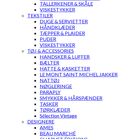
TALLERKENER & SKÅLE
VISKESTYKKER
TEKSTILER
DUGE & SERVIETTER
HÅNDKLÆDER
TÆPPER & PLAIDER
PUDER
VISKESTYKKER
TØJ & ACCESSORIES
HANDSKER & LUFFER
BÆLTER
HATTE & KASKETTER
LE MONT SAINT MICHEL JAKKER
NATTØJ
NØGLERINGE
PARAPLY
SMYKKER & HÅRSPÆNDER
TASKER
TØRKLÆDER
Sélection Vintage
DESIGNERE
AMES
BEAU MARCHÉ