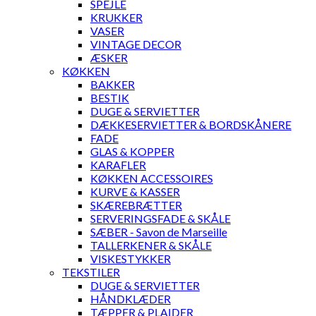
SPEJLE
KRUKKER
VASER
VINTAGE DECOR
ÆSKER
KØKKEN
BAKKER
BESTIK
DUGE & SERVIETTER
DÆKKESERVIETTER & BORDSKÅNERE
FADE
GLAS & KOPPER
KARAFLER
KØKKEN ACCESSOIRES
KURVE & KASSER
SKÆREBRÆTTER
SERVERINGSFADE & SKÅLE
SÆBER - Savon de Marseille
TALLERKENER & SKÅLE
VISKESTYKKER
TEKSTILER
DUGE & SERVIETTER
HÅNDKLÆDER
TÆPPER & PLAIDER