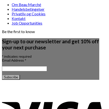
Om Beau Marché
Handelsbetingelser
Privatliv og Cookies
Kontakt
Job Opportunities
Be the first to know
Sign-up to our newsletter and get 10% off
your next purchase
*
indicates required
Email Address
*