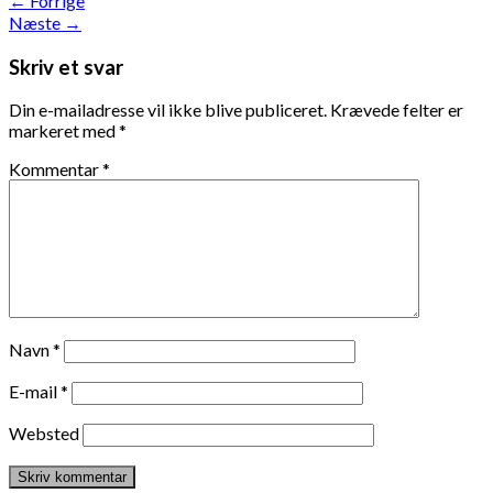
←
Forrige
Næste
→
Skriv et svar
Din e-mailadresse vil ikke blive publiceret.
Krævede felter er
markeret med
*
Kommentar
*
Navn
*
E-mail
*
Websted