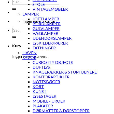
Søg
STOLE
efter:
VINTAGEMØBLER
LAMPER
LOFTLAMPER
Ingen varer i kurven.
BORDLAMPER
GULVLAMPER
Søg
VÆGLAMPER
efter:
UDENDØRSLAMPER
LYSKILDER/PÆRER
Kurv
FATNINGER
HAVEN
Ingen varer i kurven.
DECOR
CURIOSITY OBJECTS
DUFTLYS
KNAGERÆKKER & STUMTJENERE
KONTORARTIKLER
NOTESBØGER
KORT
KUNST
LYSESTAGER
MOBILE - UROER
PLAKATER
DØRMÅTTER & DØRSTOPPER