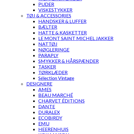
PUDER
VISKESTYKKER
TØJ & ACCESSORIES
HANDSKER & LUFFER
BÆLTER
HATTE & KASKETTER
LE MONT SAINT MICHEL JAKKER
NATTØJ
NØGLERINGE
PARAPLY
SMYKKER & HÅRSPÆNDER
TASKER
TØRKLÆDER
Sélection Vintage
DESIGNERE
AMES
BEAU MARCHÉ
CHARVET ÉDITIONS
DANTE
DURALEX
ECOBIRDY
EMU
HEERENHUIS