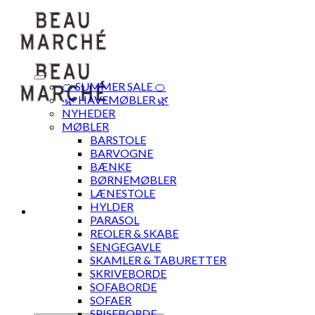
Skip
to
content
🍊 SUMMER SALE 🍊
·🌿 HAVEMØBLER 🌿
NYHEDER
MØBLER
BARSTOLE
BARVOGNE
BÆNKE
BØRNEMØBLER
LÆNESTOLE
HYLDER
PARASOL
REOLER & SKABE
SENGEGAVLE
SKAMLER & TABURETTER
SKRIVEBORDE
SOFABORDE
SOFAER
SPISEBORDE