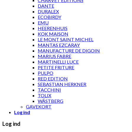
CHARVET ÉDITIONS
DANTE
DURALEX
ECOBIRDY
EMU
HEERENHUIS
KOK MAISON
LE MONT SAINT MICHEL
MANTAS EZCARAY
MANUFACTURE DE DIGOIN
MARIUS FABRE
MARTINELLI LUCE
PETITE FRITURE
PULPO
RED EDITION
SEBASTIAN HERKNER
TACCHINI
TOLIX
WÄSTBERG
GAVEKORT
Log ind
Log ind