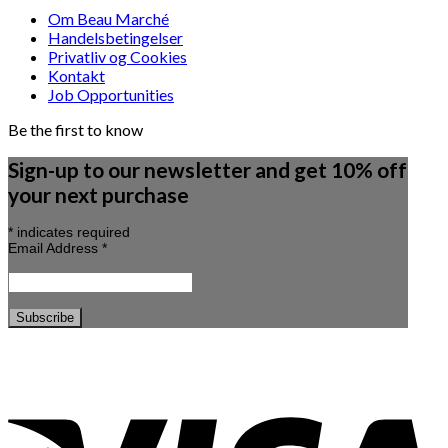
Om Beau Marché
Handelsbetingelser
Privatliv og Cookies
Kontakt
Job Opportunities
Be the first to know
Sign-up to our newsletter and get 10% off
your next purchase
*
indicates required
Email Address
*