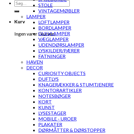
Søg
STOLE
efter:
VINTAGEMØBLER
LAMPER
Kurv
LOFTLAMPER
BORDLAMPER
GULVLAMPER
Ingen varer i kurven.
VÆGLAMPER
UDENDØRSLAMPER
LYSKILDER/PÆRER
FATNINGER
HAVEN
DECOR
CURIOSITY OBJECTS
DUFTLYS
KNAGERÆKKER & STUMTJENERE
KONTORARTIKLER
NOTESBØGER
KORT
KUNST
LYSESTAGER
MOBILE - UROER
PLAKATER
DØRMÅTTER & DØRSTOPPER