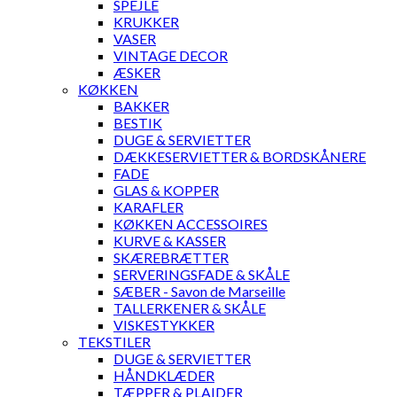
SPEJLE
KRUKKER
VASER
VINTAGE DECOR
ÆSKER
KØKKEN
BAKKER
BESTIK
DUGE & SERVIETTER
DÆKKESERVIETTER & BORDSKÅNERE
FADE
GLAS & KOPPER
KARAFLER
KØKKEN ACCESSOIRES
KURVE & KASSER
SKÆREBRÆTTER
SERVERINGSFADE & SKÅLE
SÆBER - Savon de Marseille
TALLERKENER & SKÅLE
VISKESTYKKER
TEKSTILER
DUGE & SERVIETTER
HÅNDKLÆDER
TÆPPER & PLAIDER