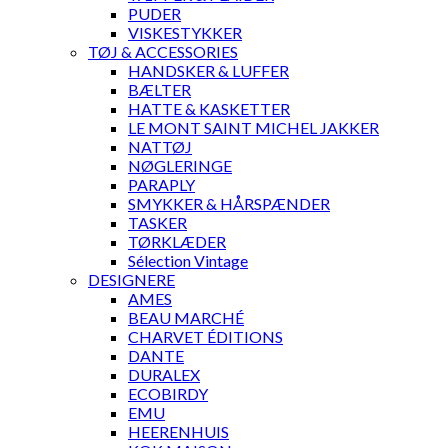
PUDER
VISKESTYKKER
TØJ & ACCESSORIES
HANDSKER & LUFFER
BÆLTER
HATTE & KASKETTER
LE MONT SAINT MICHEL JAKKER
NATTØJ
NØGLERINGE
PARAPLY
SMYKKER & HÅRSPÆNDER
TASKER
TØRKLÆDER
Sélection Vintage
DESIGNERE
AMES
BEAU MARCHÉ
CHARVET ÉDITIONS
DANTE
DURALEX
ECOBIRDY
EMU
HEERENHUIS