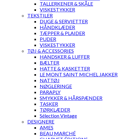
TALLERKENER & SKÅLE
VISKESTYKKER
TEKSTILER
DUGE & SERVIETTER
HÅNDKLÆDER
TÆPPER & PLAIDER
PUDER
VISKESTYKKER
TØJ & ACCESSORIES
HANDSKER & LUFFER
BÆLTER
HATTE & KASKETTER
LE MONT SAINT MICHEL JAKKER
NATTØJ
NØGLERINGE
PARAPLY
SMYKKER & HÅRSPÆNDER
TASKER
TØRKLÆDER
Sélection Vintage
DESIGNERE
AMES
BEAU MARCHÉ