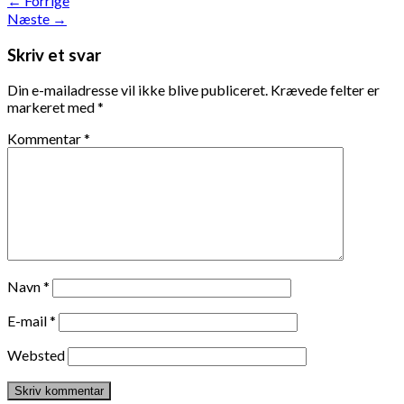
←
Forrige
Næste
→
Skriv et svar
Din e-mailadresse vil ikke blive publiceret.
Krævede felter er
markeret med
*
Kommentar
*
Navn
*
E-mail
*
Websted