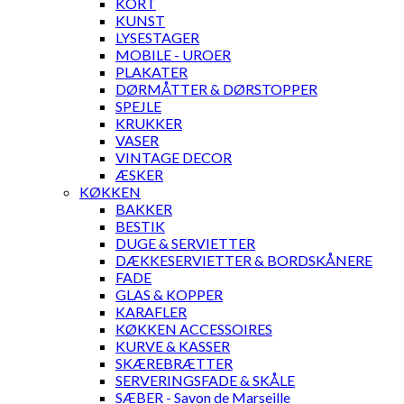
KORT
KUNST
LYSESTAGER
MOBILE - UROER
PLAKATER
DØRMÅTTER & DØRSTOPPER
SPEJLE
KRUKKER
VASER
VINTAGE DECOR
ÆSKER
KØKKEN
BAKKER
BESTIK
DUGE & SERVIETTER
DÆKKESERVIETTER & BORDSKÅNERE
FADE
GLAS & KOPPER
KARAFLER
KØKKEN ACCESSOIRES
KURVE & KASSER
SKÆREBRÆTTER
SERVERINGSFADE & SKÅLE
SÆBER - Savon de Marseille