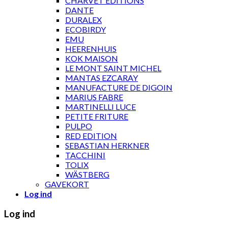
CHARVET ÉDITIONS
DANTE
DURALEX
ECOBIRDY
EMU
HEERENHUIS
KOK MAISON
LE MONT SAINT MICHEL
MANTAS EZCARAY
MANUFACTURE DE DIGOIN
MARIUS FABRE
MARTINELLI LUCE
PETITE FRITURE
PULPO
RED EDITION
SEBASTIAN HERKNER
TACCHINI
TOLIX
WÄSTBERG
GAVEKORT
Log ind
Log ind