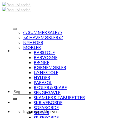
Skip
to
content
🍊 SUMMER SALE 🍊
·🌿 HAVEMØBLER 🌿
NYHEDER
MØBLER
BARSTOLE
BARVOGNE
BÆNKE
BØRNEMØBLER
LÆNESTOLE
HYLDER
PARASOL
REOLER & SKABE
Søg
SENGEGAVLE
efter:
SKAMLER & TABURETTER
SKRIVEBORDE
SOFABORDE
Ingen varer i kurven.
SOFAER
SPISEBORDE