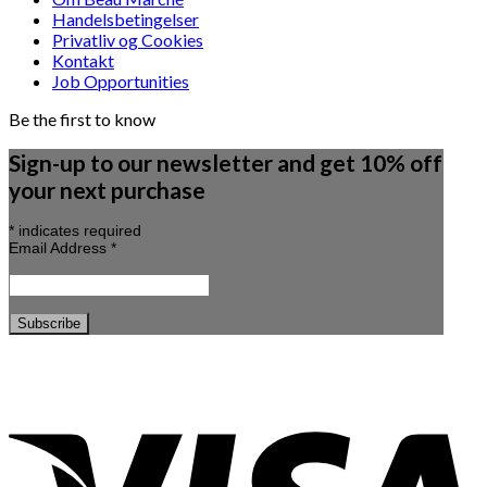
Handelsbetingelser
Privatliv og Cookies
Kontakt
Job Opportunities
Be the first to know
Sign-up to our newsletter and get 10% off
your next purchase
*
indicates required
Email Address
*