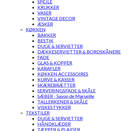
SPEJLE
KRUKKER
VASER
VINTAGE DECOR
ÆSKER
KØKKEN
BAKKER
BESTIK
DUGE & SERVIETTER
DÆKKESERVIETTER & BORDSKÅNERE
FADE
GLAS & KOPPER
KARAFLER
KØKKEN ACCESSOIRES
KURVE & KASSER
SKÆREBRÆTTER
SERVERINGSFADE & SKÅLE
SÆBER - Savon de Marseille
TALLERKENER & SKÅLE
VISKESTYKKER
TEKSTILER
DUGE & SERVIETTER
HÅNDKLÆDER
TÆPPER & PLAIDER