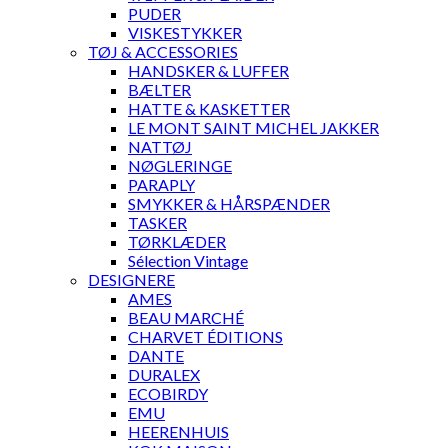
PUDER
VISKESTYKKER
TØJ & ACCESSORIES
HANDSKER & LUFFER
BÆLTER
HATTE & KASKETTER
LE MONT SAINT MICHEL JAKKER
NATTØJ
NØGLERINGE
PARAPLY
SMYKKER & HÅRSPÆNDER
TASKER
TØRKLÆDER
Sélection Vintage
DESIGNERE
AMES
BEAU MARCHÉ
CHARVET ÉDITIONS
DANTE
DURALEX
ECOBIRDY
EMU
HEERENHUIS