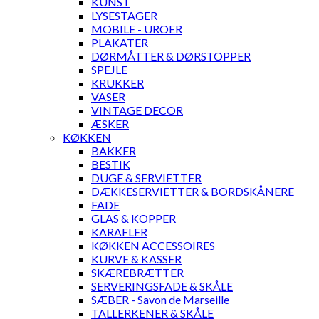
KUNST
LYSESTAGER
MOBILE - UROER
PLAKATER
DØRMÅTTER & DØRSTOPPER
SPEJLE
KRUKKER
VASER
VINTAGE DECOR
ÆSKER
KØKKEN
BAKKER
BESTIK
DUGE & SERVIETTER
DÆKKESERVIETTER & BORDSKÅNERE
FADE
GLAS & KOPPER
KARAFLER
KØKKEN ACCESSOIRES
KURVE & KASSER
SKÆREBRÆTTER
SERVERINGSFADE & SKÅLE
SÆBER - Savon de Marseille
TALLERKENER & SKÅLE