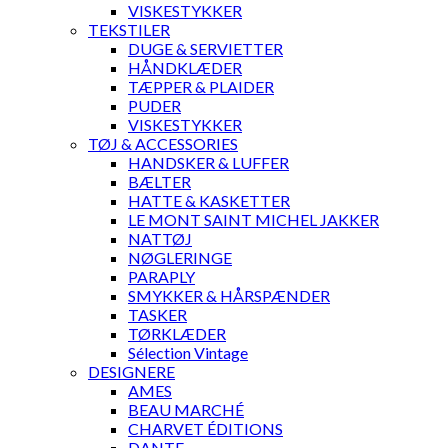
VISKESTYKKER
TEKSTILER
DUGE & SERVIETTER
HÅNDKLÆDER
TÆPPER & PLAIDER
PUDER
VISKESTYKKER
TØJ & ACCESSORIES
HANDSKER & LUFFER
BÆLTER
HATTE & KASKETTER
LE MONT SAINT MICHEL JAKKER
NATTØJ
NØGLERINGE
PARAPLY
SMYKKER & HÅRSPÆNDER
TASKER
TØRKLÆDER
Sélection Vintage
DESIGNERE
AMES
BEAU MARCHÉ
CHARVET ÉDITIONS
DANTE