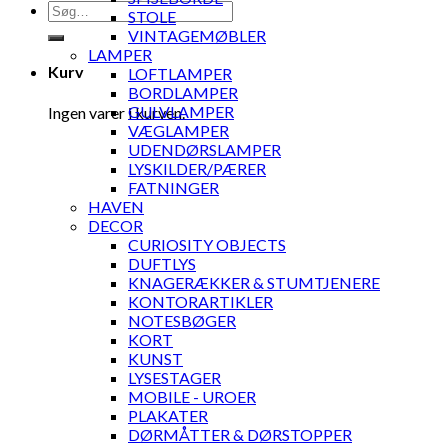
Søg
STOLE
efter:
VINTAGEMØBLER
LAMPER
Kurv
LOFTLAMPER
BORDLAMPER
GULVLAMPER
Ingen varer i kurven.
VÆGLAMPER
UDENDØRSLAMPER
LYSKILDER/PÆRER
FATNINGER
HAVEN
DECOR
CURIOSITY OBJECTS
DUFTLYS
KNAGERÆKKER & STUMTJENERE
KONTORARTIKLER
NOTESBØGER
KORT
KUNST
LYSESTAGER
MOBILE - UROER
PLAKATER
DØRMÅTTER & DØRSTOPPER