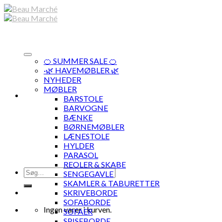
Skip
to
content
🍊 SUMMER SALE 🍊
·🌿 HAVEMØBLER 🌿
NYHEDER
MØBLER
BARSTOLE
BARVOGNE
BÆNKE
BØRNEMØBLER
LÆNESTOLE
HYLDER
PARASOL
REOLER & SKABE
Søg
SENGEGAVLE
efter:
SKAMLER & TABURETTER
SKRIVEBORDE
SOFABORDE
Ingen varer i kurven.
SOFAER
SPISEBORDE