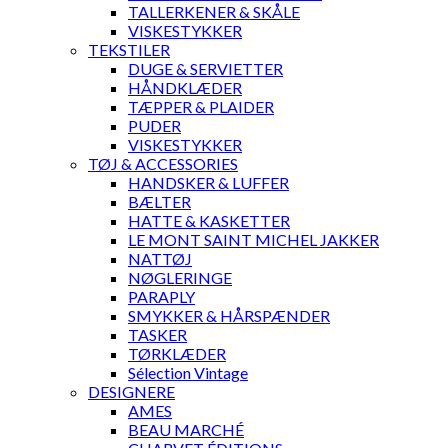
TALLERKENER & SKÅLE
VISKESTYKKER
TEKSTILER
DUGE & SERVIETTER
HÅNDKLÆDER
TÆPPER & PLAIDER
PUDER
VISKESTYKKER
TØJ & ACCESSORIES
HANDSKER & LUFFER
BÆLTER
HATTE & KASKETTER
LE MONT SAINT MICHEL JAKKER
NATTØJ
NØGLERINGE
PARAPLY
SMYKKER & HÅRSPÆNDER
TASKER
TØRKLÆDER
Sélection Vintage
DESIGNERE
AMES
BEAU MARCHÉ