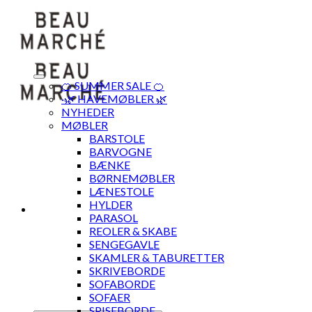
Skip
to
content
🍊 SUMMER SALE 🍊
·🌿 HAVEMØBLER 🌿
NYHEDER
MØBLER
BARSTOLE
BARVOGNE
BÆNKE
BØRNEMØBLER
LÆNESTOLE
HYLDER
PARASOL
REOLER & SKABE
SENGEGAVLE
SKAMLER & TABURETTER
SKRIVEBORDE
SOFABORDE
SOFAER
SPISEBORDE