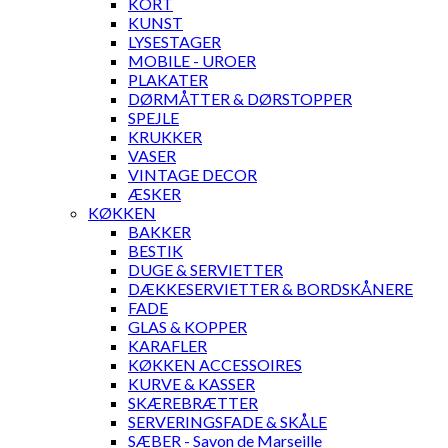
KORT
KUNST
LYSESTAGER
MOBILE - UROER
PLAKATER
DØRMÅTTER & DØRSTOPPER
SPEJLE
KRUKKER
VASER
VINTAGE DECOR
ÆSKER
KØKKEN
BAKKER
BESTIK
DUGE & SERVIETTER
DÆKKESERVIETTER & BORDSKÅNERE
FADE
GLAS & KOPPER
KARAFLER
KØKKEN ACCESSOIRES
KURVE & KASSER
SKÆREBRÆTTER
SERVERINGSFADE & SKÅLE
SÆBER - Savon de Marseille