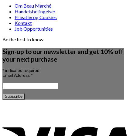
Om Beau Marché
Handelsbetingelser
Privatliv og Cookies
Kontakt
Job Opportunities
Be the first to know
Sign-up to our newsletter and get 10% off
your next purchase
*
indicates required
Email Address
*