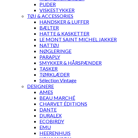
PUDER
VISKESTYKKER
TØJ & ACCESSORIES
HANDSKER & LUFFER
BÆLTER
HATTE & KASKETTER
LE MONT SAINT MICHEL JAKKER
NATTØJ
NØGLERINGE
PARAPLY
SMYKKER & HÅRSPÆNDER
TASKER
TØRKLÆDER
Sélection Vintage
DESIGNERE
AMES
BEAU MARCHÉ
CHARVET ÉDITIONS
DANTE
DURALEX
ECOBIRDY
EMU
HEERENHUIS