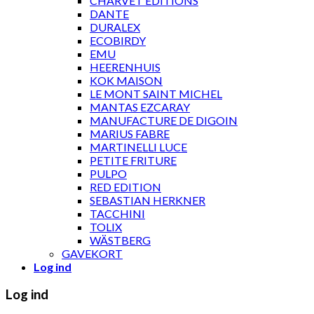
CHARVET ÉDITIONS
DANTE
DURALEX
ECOBIRDY
EMU
HEERENHUIS
KOK MAISON
LE MONT SAINT MICHEL
MANTAS EZCARAY
MANUFACTURE DE DIGOIN
MARIUS FABRE
MARTINELLI LUCE
PETITE FRITURE
PULPO
RED EDITION
SEBASTIAN HERKNER
TACCHINI
TOLIX
WÄSTBERG
GAVEKORT
Log ind
Log ind