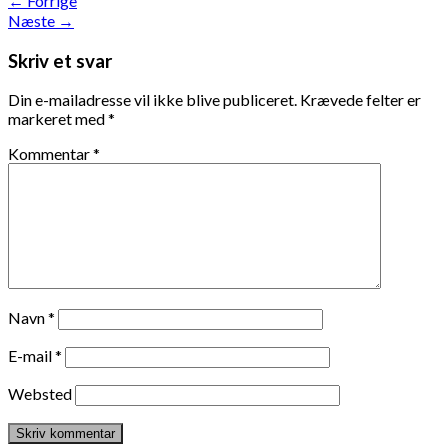
←
Forrige
Næste
→
Skriv et svar
Din e-mailadresse vil ikke blive publiceret.
Krævede felter er
markeret med
*
Kommentar
*
Navn
*
E-mail
*
Websted