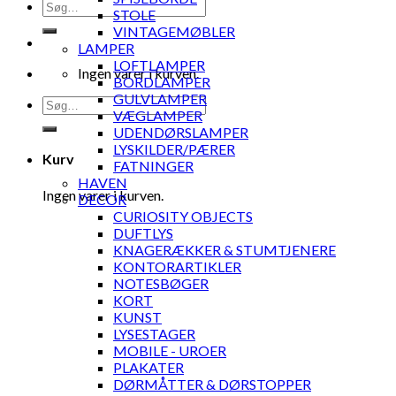
Søg
STOLE
efter:
VINTAGEMØBLER
LAMPER
LOFTLAMPER
Ingen varer i kurven.
BORDLAMPER
GULVLAMPER
Søg
VÆGLAMPER
efter:
UDENDØRSLAMPER
LYSKILDER/PÆRER
Kurv
FATNINGER
HAVEN
Ingen varer i kurven.
DECOR
CURIOSITY OBJECTS
DUFTLYS
KNAGERÆKKER & STUMTJENERE
KONTORARTIKLER
NOTESBØGER
KORT
KUNST
LYSESTAGER
MOBILE - UROER
PLAKATER
DØRMÅTTER & DØRSTOPPER