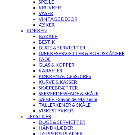
SPEJLE
KRUKKER
VASER
VINTAGE DECOR
ÆSKER
KØKKEN
BAKKER
BESTIK
DUGE & SERVIETTER
DÆKKESERVIETTER & BORDSKÅNERE
FADE
GLAS & KOPPER
KARAFLER
KØKKEN ACCESSOIRES
KURVE & KASSER
SKÆREBRÆTTER
SERVERINGSFADE & SKÅLE
SÆBER - Savon de Marseille
TALLERKENER & SKÅLE
VISKESTYKKER
TEKSTILER
DUGE & SERVIETTER
HÅNDKLÆDER
TÆPPER & PLAIDER