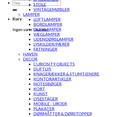
Søg
STOLE
efter:
VINTAGEMØBLER
LAMPER
Kurv
LOFTLAMPER
BORDLAMPER
GULVLAMPER
Ingen varer i kurven.
VÆGLAMPER
UDENDØRSLAMPER
LYSKILDER/PÆRER
FATNINGER
HAVEN
DECOR
CURIOSITY OBJECTS
DUFTLYS
KNAGERÆKKER & STUMTJENERE
KONTORARTIKLER
NOTESBØGER
KORT
KUNST
LYSESTAGER
MOBILE - UROER
PLAKATER
DØRMÅTTER & DØRSTOPPER