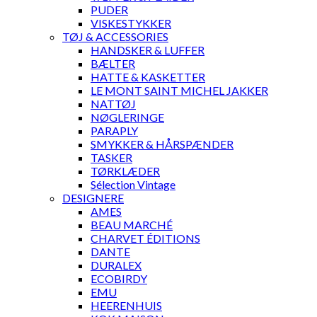
PUDER
VISKESTYKKER
TØJ & ACCESSORIES
HANDSKER & LUFFER
BÆLTER
HATTE & KASKETTER
LE MONT SAINT MICHEL JAKKER
NATTØJ
NØGLERINGE
PARAPLY
SMYKKER & HÅRSPÆNDER
TASKER
TØRKLÆDER
Sélection Vintage
DESIGNERE
AMES
BEAU MARCHÉ
CHARVET ÉDITIONS
DANTE
DURALEX
ECOBIRDY
EMU
HEERENHUIS