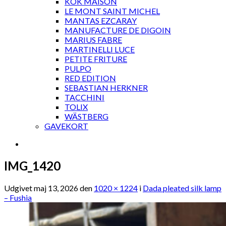
KOK MAISON
LE MONT SAINT MICHEL
MANTAS EZCARAY
MANUFACTURE DE DIGOIN
MARIUS FABRE
MARTINELLI LUCE
PETITE FRITURE
PULPO
RED EDITION
SEBASTIAN HERKNER
TACCHINI
TOLIX
WÄSTBERG
GAVEKORT
IMG_1420
Udgivet
maj 13, 2026
den
1020 × 1224
i
Dada pleated silk lamp
– Fushia