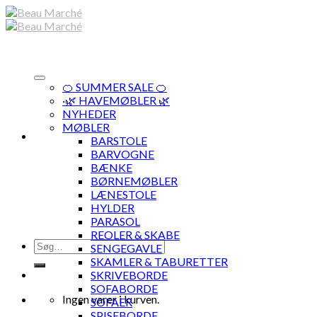
Skip
to
content
🍊 SUMMER SALE 🍊
·🌿 HAVEMØBLER 🌿
NYHEDER
MØBLER
BARSTOLE
BARVOGNE
BÆNKE
BØRNEMØBLER
LÆNESTOLE
HYLDER
PARASOL
REOLER & SKABE
Søg
SENGEGAVLE
efter:
SKAMLER & TABURETTER
SKRIVEBORDE
SOFABORDE
Ingen varer i kurven.
SOFAER
SPISEBORDE