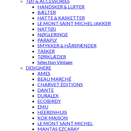
TØJ & ACCESSORIES
HANDSKER & LUFFER
BÆLTER
HATTE & KASKETTER
LE MONT SAINT MICHEL JAKKER
NATTØJ
NØGLERINGE
PARAPLY
SMYKKER & HÅRSPÆNDER
TASKER
TØRKLÆDER
Sélection Vintage
DESIGNERE
AMES
BEAU MARCHÉ
CHARVET ÉDITIONS
DANTE
DURALEX
ECOBIRDY
EMU
HEERENHUIS
KOK MAISON
LE MONT SAINT MICHEL
MANTAS EZCARAY