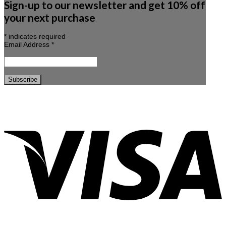
Sign-up to our newsletter and get 10% off
your next purchase
*
indicates required
Email Address
*