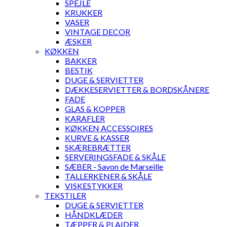
SPEJLE
KRUKKER
VASER
VINTAGE DECOR
ÆSKER
KØKKEN
BAKKER
BESTIK
DUGE & SERVIETTER
DÆKKESERVIETTER & BORDSKÅNERE
FADE
GLAS & KOPPER
KARAFLER
KØKKEN ACCESSOIRES
KURVE & KASSER
SKÆREBRÆTTER
SERVERINGSFADE & SKÅLE
SÆBER - Savon de Marseille
TALLERKENER & SKÅLE
VISKESTYKKER
TEKSTILER
DUGE & SERVIETTER
HÅNDKLÆDER
TÆPPER & PLAIDER