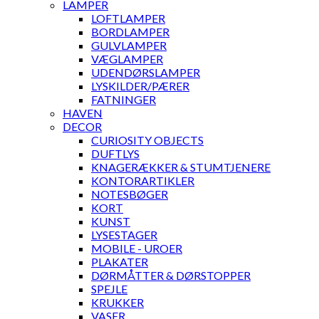
LAMPER
LOFTLAMPER
BORDLAMPER
GULVLAMPER
VÆGLAMPER
UDENDØRSLAMPER
LYSKILDER/PÆRER
FATNINGER
HAVEN
DECOR
CURIOSITY OBJECTS
DUFTLYS
KNAGERÆKKER & STUMTJENERE
KONTORARTIKLER
NOTESBØGER
KORT
KUNST
LYSESTAGER
MOBILE - UROER
PLAKATER
DØRMÅTTER & DØRSTOPPER
SPEJLE
KRUKKER
VASER