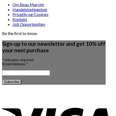
Om Beau Marché
Handelsbetingelser
Privatliv og Cookies
Kontakt
Job Opportunities
Be the first to know
Sign-up to our newsletter and get 10% off
your next purchase
*
indicates required
Email Address
*