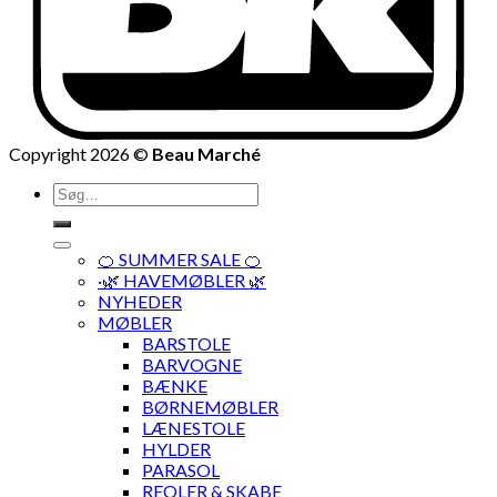
Copyright 2026 ©
Beau Marché
Søg
efter:
🍊 SUMMER SALE 🍊
·🌿 HAVEMØBLER 🌿
NYHEDER
MØBLER
BARSTOLE
BARVOGNE
BÆNKE
BØRNEMØBLER
LÆNESTOLE
HYLDER
PARASOL
REOLER & SKABE