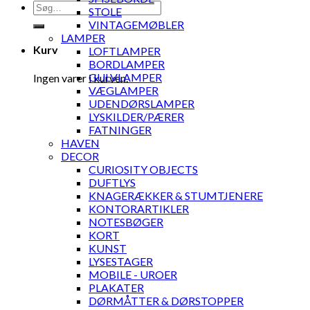
Søg
STOLE
efter:
VINTAGEMØBLER
LAMPER
Kurv
LOFTLAMPER
BORDLAMPER
GULVLAMPER
Ingen varer i kurven.
VÆGLAMPER
UDENDØRSLAMPER
LYSKILDER/PÆRER
FATNINGER
HAVEN
DECOR
CURIOSITY OBJECTS
DUFTLYS
KNAGERÆKKER & STUMTJENERE
KONTORARTIKLER
NOTESBØGER
KORT
KUNST
LYSESTAGER
MOBILE - UROER
PLAKATER
DØRMÅTTER & DØRSTOPPER