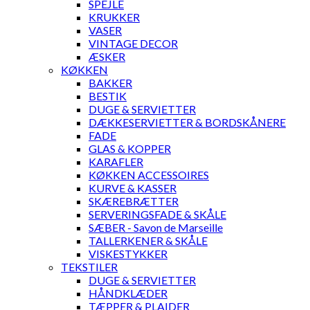
SPEJLE
KRUKKER
VASER
VINTAGE DECOR
ÆSKER
KØKKEN
BAKKER
BESTIK
DUGE & SERVIETTER
DÆKKESERVIETTER & BORDSKÅNERE
FADE
GLAS & KOPPER
KARAFLER
KØKKEN ACCESSOIRES
KURVE & KASSER
SKÆREBRÆTTER
SERVERINGSFADE & SKÅLE
SÆBER - Savon de Marseille
TALLERKENER & SKÅLE
VISKESTYKKER
TEKSTILER
DUGE & SERVIETTER
HÅNDKLÆDER
TÆPPER & PLAIDER