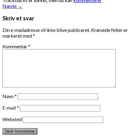
Trackbacks er lukket, men du kan
kommenterer
.
Næste
→
Skriv et svar
Din e-mailadresse vil ikke blive publiceret.
Krævede felter er
markeret med
*
Kommentar
*
Navn
*
E-mail
*
Websted