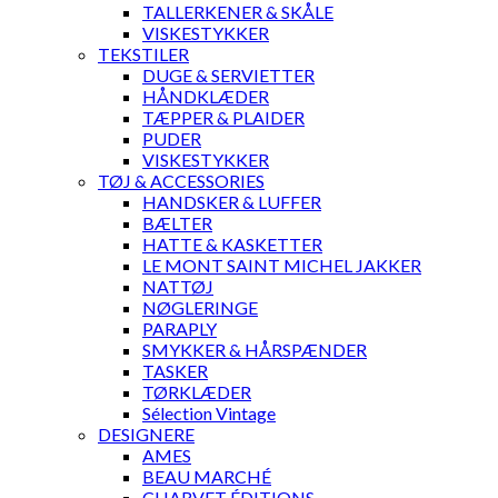
TALLERKENER & SKÅLE
VISKESTYKKER
TEKSTILER
DUGE & SERVIETTER
HÅNDKLÆDER
TÆPPER & PLAIDER
PUDER
VISKESTYKKER
TØJ & ACCESSORIES
HANDSKER & LUFFER
BÆLTER
HATTE & KASKETTER
LE MONT SAINT MICHEL JAKKER
NATTØJ
NØGLERINGE
PARAPLY
SMYKKER & HÅRSPÆNDER
TASKER
TØRKLÆDER
Sélection Vintage
DESIGNERE
AMES
BEAU MARCHÉ
CHARVET ÉDITIONS