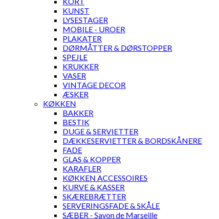
KORT
KUNST
LYSESTAGER
MOBILE - UROER
PLAKATER
DØRMÅTTER & DØRSTOPPER
SPEJLE
KRUKKER
VASER
VINTAGE DECOR
ÆSKER
KØKKEN
BAKKER
BESTIK
DUGE & SERVIETTER
DÆKKESERVIETTER & BORDSKÅNERE
FADE
GLAS & KOPPER
KARAFLER
KØKKEN ACCESSOIRES
KURVE & KASSER
SKÆREBRÆTTER
SERVERINGSFADE & SKÅLE
SÆBER - Savon de Marseille