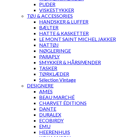
PUDER
VISKESTYKKER
TØJ & ACCESSORIES
HANDSKER & LUFFER
BÆLTER
HATTE & KASKETTER
LE MONT SAINT MICHEL JAKKER
NATTØJ
NØGLERINGE
PARAPLY
SMYKKER & HÅRSPÆNDER
TASKER
TØRKLÆDER
Sélection Vintage
DESIGNERE
AMES
BEAU MARCHÉ
CHARVET ÉDITIONS
DANTE
DURALEX
ECOBIRDY
EMU
HEERENHUIS