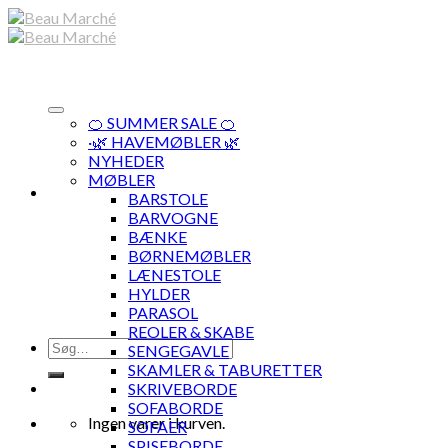
Skip
to
content
🍊 SUMMER SALE 🍊
·🌿 HAVEMØBLER 🌿
NYHEDER
MØBLER
BARSTOLE
BARVOGNE
BÆNKE
BØRNEMØBLER
LÆNESTOLE
HYLDER
PARASOL
REOLER & SKABE
Søg
SENGEGAVLE
efter:
SKAMLER & TABURETTER
SKRIVEBORDE
SOFABORDE
Ingen varer i kurven.
SOFAER
SPISEBORDE