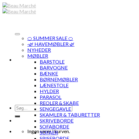
Skip
to
content
🍊 SUMMER SALE 🍊
·🌿 HAVEMØBLER 🌿
NYHEDER
MØBLER
BARSTOLE
BARVOGNE
BÆNKE
BØRNEMØBLER
LÆNESTOLE
HYLDER
PARASOL
REOLER & SKABE
Søg
SENGEGAVLE
efter:
SKAMLER & TABURETTER
SKRIVEBORDE
SOFABORDE
Ingen varer i kurven.
SOFAER
SPISEBORDE