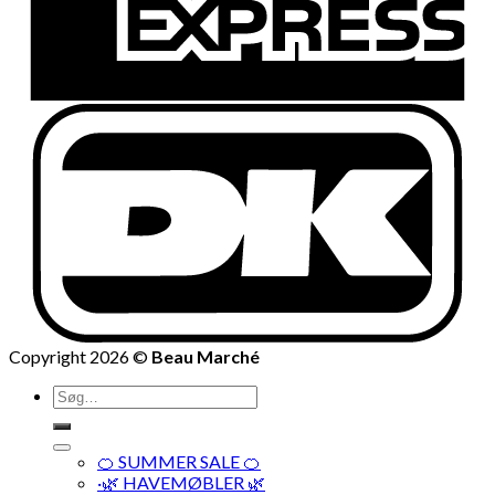
Copyright 2026 ©
Beau Marché
Søg
efter:
🍊 SUMMER SALE 🍊
·🌿 HAVEMØBLER 🌿