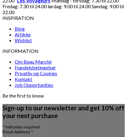
22.00
Les Voyageurs
Mandag - torsdag: 7.30 til 22.00
Fredag: 7.30 til 24.00 lørdag: 9.00 til 24.00 Søndag: 9.00 til
22.00
INSPIRATION
Blog
Artikler
Wishlist
INFORMATION
Om Beau Marché
Handelsbetingelser
Privatliv og Cookies
Kontakt
Job Opportunities
Be the first to know
Sign-up to our newsletter and get 10% off
your next purchase
*
indicates required
Email Address
*