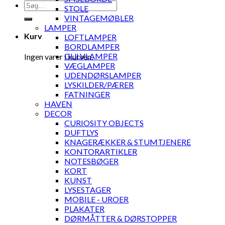
Søg
STOLE
efter:
VINTAGEMØBLER
LAMPER
Kurv
LOFTLAMPER
BORDLAMPER
GULVLAMPER
Ingen varer i kurven.
VÆGLAMPER
UDENDØRSLAMPER
LYSKILDER/PÆRER
FATNINGER
HAVEN
DECOR
CURIOSITY OBJECTS
DUFTLYS
KNAGERÆKKER & STUMTJENERE
KONTORARTIKLER
NOTESBØGER
KORT
KUNST
LYSESTAGER
MOBILE - UROER
PLAKATER
DØRMÅTTER & DØRSTOPPER