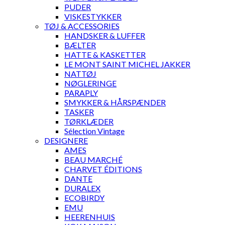
PUDER
VISKESTYKKER
TØJ & ACCESSORIES
HANDSKER & LUFFER
BÆLTER
HATTE & KASKETTER
LE MONT SAINT MICHEL JAKKER
NATTØJ
NØGLERINGE
PARAPLY
SMYKKER & HÅRSPÆNDER
TASKER
TØRKLÆDER
Sélection Vintage
DESIGNERE
AMES
BEAU MARCHÉ
CHARVET ÉDITIONS
DANTE
DURALEX
ECOBIRDY
EMU
HEERENHUIS