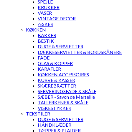
SPEJLE
KRUKKER
VASER
VINTAGE DECOR
ÆSKER
KØKKEN
BAKKER
BESTIK
DUGE & SERVIETTER
DÆKKESERVIETTER & BORDSKÅNERE
FADE
GLAS & KOPPER
KARAFLER
KØKKEN ACCESSOIRES
KURVE & KASSER
SKÆREBRÆTTER
SERVERINGSFADE & SKÅLE
SÆBER - Savon de Marseille
TALLERKENER & SKÅLE
VISKESTYKKER
TEKSTILER
DUGE & SERVIETTER
HÅNDKLÆDER
TÆPPER & PLAIDER