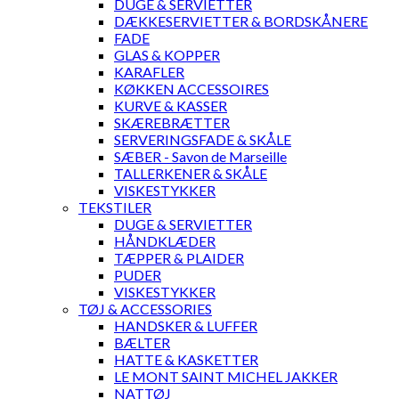
DUGE & SERVIETTER
DÆKKESERVIETTER & BORDSKÅNERE
FADE
GLAS & KOPPER
KARAFLER
KØKKEN ACCESSOIRES
KURVE & KASSER
SKÆREBRÆTTER
SERVERINGSFADE & SKÅLE
SÆBER - Savon de Marseille
TALLERKENER & SKÅLE
VISKESTYKKER
TEKSTILER
DUGE & SERVIETTER
HÅNDKLÆDER
TÆPPER & PLAIDER
PUDER
VISKESTYKKER
TØJ & ACCESSORIES
HANDSKER & LUFFER
BÆLTER
HATTE & KASKETTER
LE MONT SAINT MICHEL JAKKER
NATTØJ