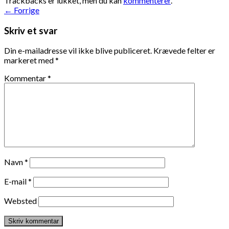
Trackbacks er lukket, men du kan
kommenterer
.
←
Forrige
Skriv et svar
Din e-mailadresse vil ikke blive publiceret.
Krævede felter er
markeret med
*
Kommentar
*
Navn
*
E-mail
*
Websted