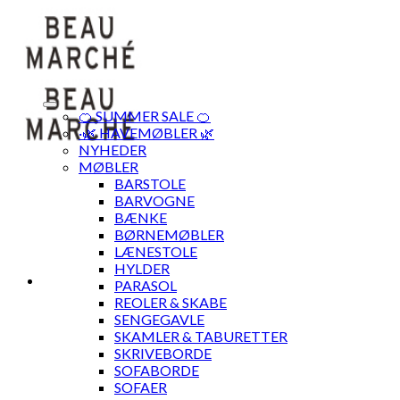
Skip
to
content
🍊 SUMMER SALE 🍊
·🌿 HAVEMØBLER 🌿
NYHEDER
MØBLER
BARSTOLE
BARVOGNE
BÆNKE
BØRNEMØBLER
LÆNESTOLE
HYLDER
PARASOL
REOLER & SKABE
SENGEGAVLE
SKAMLER & TABURETTER
SKRIVEBORDE
SOFABORDE
SOFAER