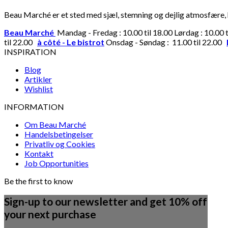
Beau Marché er et sted med sjæl, stemning og dejlig atmosfære, hv
Beau Marché
Mandag - Fredag : 10.00 til 18.00 Lørdag : 10.00 
til 22.00
à côté - Le bistrot
Onsdag - Søndag : 11.00 til 22.00
INSPIRATION
Blog
Artikler
Wishlist
INFORMATION
Om Beau Marché
Handelsbetingelser
Privatliv og Cookies
Kontakt
Job Opportunities
Be the first to know
Sign-up to our newsletter and get 10% off
your next purchase