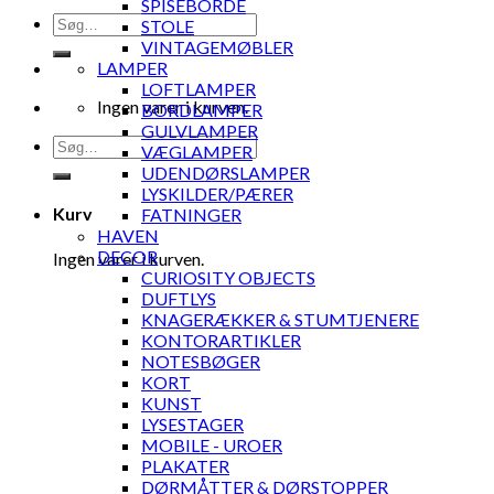
SPISEBORDE
Søg
STOLE
efter:
VINTAGEMØBLER
LAMPER
LOFTLAMPER
Ingen varer i kurven.
BORDLAMPER
GULVLAMPER
Søg
VÆGLAMPER
efter:
UDENDØRSLAMPER
LYSKILDER/PÆRER
Kurv
FATNINGER
HAVEN
DECOR
Ingen varer i kurven.
CURIOSITY OBJECTS
DUFTLYS
KNAGERÆKKER & STUMTJENERE
KONTORARTIKLER
NOTESBØGER
KORT
KUNST
LYSESTAGER
MOBILE - UROER
PLAKATER
DØRMÅTTER & DØRSTOPPER