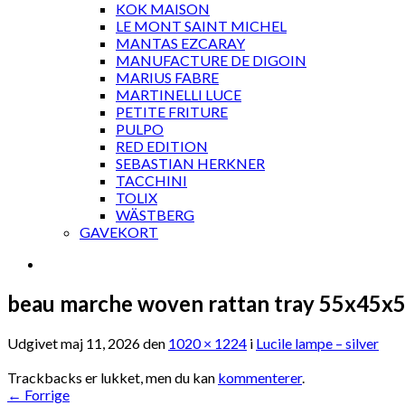
KOK MAISON
LE MONT SAINT MICHEL
MANTAS EZCARAY
MANUFACTURE DE DIGOIN
MARIUS FABRE
MARTINELLI LUCE
PETITE FRITURE
PULPO
RED EDITION
SEBASTIAN HERKNER
TACCHINI
TOLIX
WÄSTBERG
GAVEKORT
beau marche woven rattan tray 55x45x
Udgivet
maj 11, 2026
den
1020 × 1224
i
Lucile lampe – silver
Trackbacks er lukket, men du kan
kommenterer
.
←
Forrige