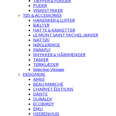
TÆPPER & PLAIDER
PUDER
VISKESTYKKER
TØJ & ACCESSORIES
HANDSKER & LUFFER
BÆLTER
HATTE & KASKETTER
LE MONT SAINT MICHEL JAKKER
NATTØJ
NØGLERINGE
PARAPLY
SMYKKER & HÅRSPÆNDER
TASKER
TØRKLÆDER
Sélection Vintage
DESIGNERE
AMES
BEAU MARCHÉ
CHARVET ÉDITIONS
DANTE
DURALEX
ECOBIRDY
EMU
HEERENHUIS