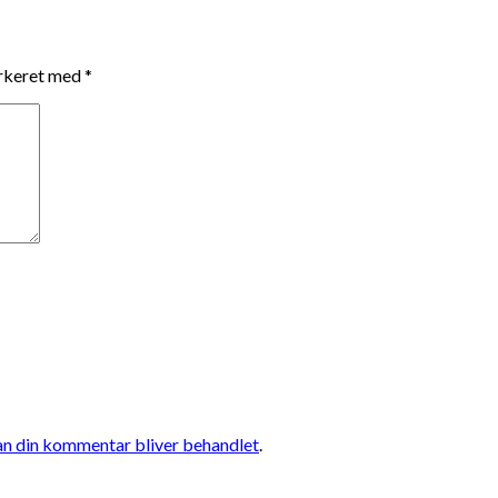
arkeret med
*
n din kommentar bliver behandlet
.