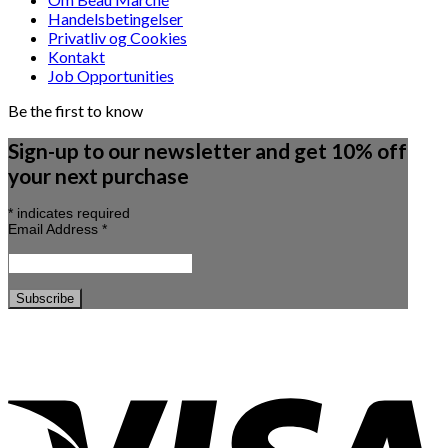
Handelsbetingelser
Privatliv og Cookies
Kontakt
Job Opportunities
Be the first to know
Sign-up to our newsletter and get 10% off
your next purchase
*
indicates required
Email Address
*