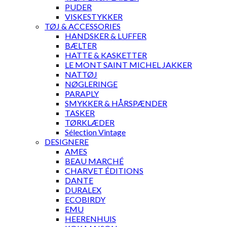
PUDER
VISKESTYKKER
TØJ & ACCESSORIES
HANDSKER & LUFFER
BÆLTER
HATTE & KASKETTER
LE MONT SAINT MICHEL JAKKER
NATTØJ
NØGLERINGE
PARAPLY
SMYKKER & HÅRSPÆNDER
TASKER
TØRKLÆDER
Sélection Vintage
DESIGNERE
AMES
BEAU MARCHÉ
CHARVET ÉDITIONS
DANTE
DURALEX
ECOBIRDY
EMU
HEERENHUIS