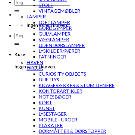
Søg
STOLE
efter:
VINTAGEMØBLER
LAMPER
LOFTLAMPER
Ingen varer i kurven.
BORDLAMPER
GULVLAMPER
Søg
VÆGLAMPER
efter:
UDENDØRSLAMPER
LYSKILDER/PÆRER
Kurv
FATNINGER
HAVEN
Ingen varer i kurven.
DECOR
CURIOSITY OBJECTS
DUFTLYS
KNAGERÆKKER & STUMTJENERE
KONTORARTIKLER
NOTESBØGER
KORT
KUNST
LYSESTAGER
MOBILE - UROER
PLAKATER
DØRMÅTTER & DØRSTOPPER