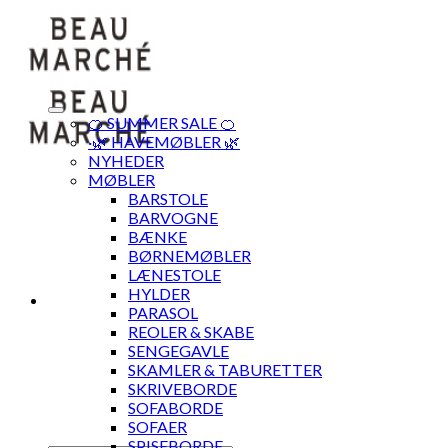
Skip
to
content
🍊 SUMMER SALE 🍊
·🌿 HAVEMØBLER 🌿
NYHEDER
MØBLER
BARSTOLE
BARVOGNE
BÆNKE
BØRNEMØBLER
LÆNESTOLE
HYLDER
PARASOL
REOLER & SKABE
SENGEGAVLE
SKAMLER & TABURETTER
SKRIVEBORDE
SOFABORDE
SOFAER
SPISEBORDE