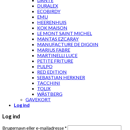
DANTE
DURALEX
ECOBIRDY
EMU
HEERENHUIS
KOK MAISON
LE MONT SAINT MICHEL
MANTAS EZCARAY
MANUFACTURE DE DIGOIN
MARIUS FABRE
MARTINELLI LUCE
PETITE FRITURE
PULPO
RED EDITION
SEBASTIAN HERKNER
TACCHINI
TOLIX
WÄSTBERG
GAVEKORT
Log ind
Log ind
Brugernavn eller e-mailadresse
*