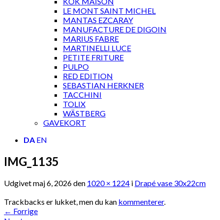
KOK MAISON
LE MONT SAINT MICHEL
MANTAS EZCARAY
MANUFACTURE DE DIGOIN
MARIUS FABRE
MARTINELLI LUCE
PETITE FRITURE
PULPO
RED EDITION
SEBASTIAN HERKNER
TACCHINI
TOLIX
WÄSTBERG
GAVEKORT
DA
EN
IMG_1135
Udgivet
maj 6, 2026
den
1020 × 1224
i
Drapé vase 30x22cm
Trackbacks er lukket, men du kan
kommenterer
.
←
Forrige