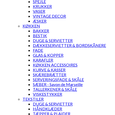
SPEJLE
KRUKKER
VASER
VINTAGE DECOR
ÆSKER
KØKKEN
BAKKER
BESTIK
DUGE & SERVIETTER
DÆKKESERVIETTER & BORDSKÅNERE
FADE
GLAS & KOPPER
KARAFLER
KØKKEN ACCESSOIRES
KURVE & KASSER
SKÆREBRÆTTER
SERVERINGSFADE & SKÅLE
SÆBER - Savon de Marseille
TALLERKENER & SKÅLE
VISKESTYKKER
TEKSTILER
DUGE & SERVIETTER
HÅNDKLÆDER
TÆPPER & PLAIDER