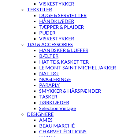
VISKESTYKKER
TEKSTILER
DUGE & SERVIETTER
HÅNDKLÆDER
TÆPPER & PLAIDER
PUDER
VISKESTYKKER
TØJ & ACCESSORIES
HANDSKER & LUFFER
BÆLTER
HATTE & KASKETTER
LE MONT SAINT MICHEL JAKKER
NATTØJ
NØGLERINGE
PARAPLY
SMYKKER & HÅRSPÆNDER
TASKER
TØRKLÆDER
Sélection Vintage
DESIGNERE
AMES
BEAU MARCHÉ
CHARVET ÉDITIONS