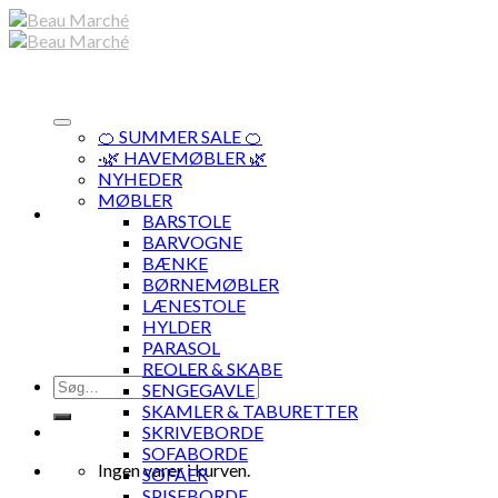
Skip
to
content
🍊 SUMMER SALE 🍊
·🌿 HAVEMØBLER 🌿
NYHEDER
MØBLER
BARSTOLE
BARVOGNE
BÆNKE
BØRNEMØBLER
LÆNESTOLE
HYLDER
PARASOL
REOLER & SKABE
Søg
SENGEGAVLE
efter:
SKAMLER & TABURETTER
SKRIVEBORDE
SOFABORDE
Ingen varer i kurven.
SOFAER
SPISEBORDE