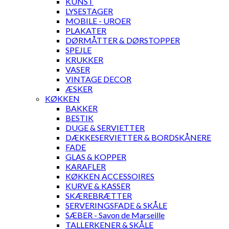
KUNST
LYSESTAGER
MOBILE - UROER
PLAKATER
DØRMÅTTER & DØRSTOPPER
SPEJLE
KRUKKER
VASER
VINTAGE DECOR
ÆSKER
KØKKEN
BAKKER
BESTIK
DUGE & SERVIETTER
DÆKKESERVIETTER & BORDSKÅNERE
FADE
GLAS & KOPPER
KARAFLER
KØKKEN ACCESSOIRES
KURVE & KASSER
SKÆREBRÆTTER
SERVERINGSFADE & SKÅLE
SÆBER - Savon de Marseille
TALLERKENER & SKÅLE