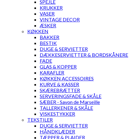
SPEJLE
KRUKKER
VASER
VINTAGE DECOR
ÆSKER
KØKKEN
BAKKER
BESTIK
DUGE & SERVIETTER
DÆKKESERVIETTER & BORDSKÅNERE
FADE
GLAS & KOPPER
KARAFLER
KØKKEN ACCESSOIRES
KURVE & KASSER
SKÆREBRÆTTER
SERVERINGSFADE & SKÅLE
SÆBER - Savon de Marseille
TALLERKENER & SKÅLE
VISKESTYKKER
TEKSTILER
DUGE & SERVIETTER
HÅNDKLÆDER
TÆPPER & PLAIDER