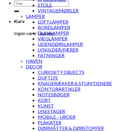
Søg
STOLE
efter:
VINTAGEMØBLER
LAMPER
Kurv
LOFTLAMPER
BORDLAMPER
GULVLAMPER
Ingen varer i kurven.
VÆGLAMPER
UDENDØRSLAMPER
LYSKILDER/PÆRER
FATNINGER
HAVEN
DECOR
CURIOSITY OBJECTS
DUFTLYS
KNAGERÆKKER & STUMTJENERE
KONTORARTIKLER
NOTESBØGER
KORT
KUNST
LYSESTAGER
MOBILE - UROER
PLAKATER
DØRMÅTTER & DØRSTOPPER