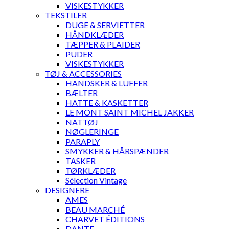
VISKESTYKKER
TEKSTILER
DUGE & SERVIETTER
HÅNDKLÆDER
TÆPPER & PLAIDER
PUDER
VISKESTYKKER
TØJ & ACCESSORIES
HANDSKER & LUFFER
BÆLTER
HATTE & KASKETTER
LE MONT SAINT MICHEL JAKKER
NATTØJ
NØGLERINGE
PARAPLY
SMYKKER & HÅRSPÆNDER
TASKER
TØRKLÆDER
Sélection Vintage
DESIGNERE
AMES
BEAU MARCHÉ
CHARVET ÉDITIONS
DANTE