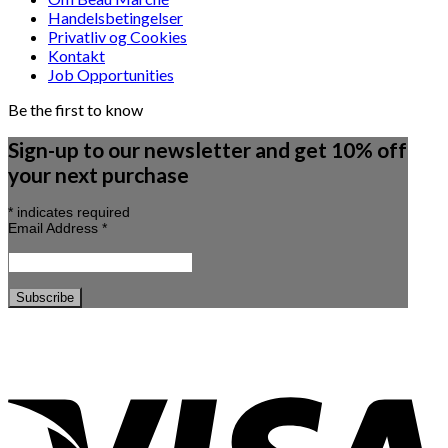
Handelsbetingelser
Privatliv og Cookies
Kontakt
Job Opportunities
Be the first to know
Sign-up to our newsletter and get 10% off
your next purchase
*
indicates required
Email Address
*