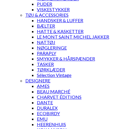
PUDER
VISKESTYKKER
TØJ & ACCESSORIES
HANDSKER & LUFFER
BÆLTER
HATTE & KASKETTER
LE MONT SAINT MICHEL JAKKER
NATTØJ
NØGLERINGE
PARAPLY
SMYKKER & HÅRSPÆNDER
TASKER
TØRKLÆDER
Sélection Vintage
DESIGNERE
AMES
BEAU MARCHÉ
CHARVET ÉDITIONS
DANTE
DURALEX
ECOBIRDY
EMU
HEERENHUIS