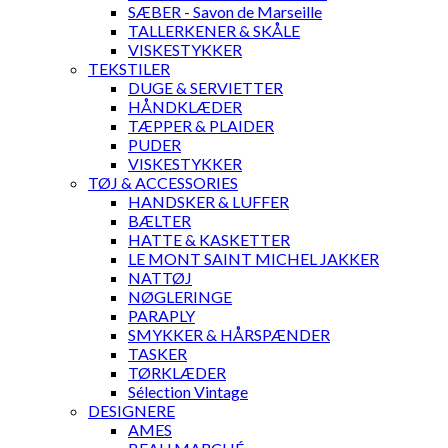
SÆBER - Savon de Marseille
TALLERKENER & SKÅLE
VISKESTYKKER
TEKSTILER
DUGE & SERVIETTER
HÅNDKLÆDER
TÆPPER & PLAIDER
PUDER
VISKESTYKKER
TØJ & ACCESSORIES
HANDSKER & LUFFER
BÆLTER
HATTE & KASKETTER
LE MONT SAINT MICHEL JAKKER
NATTØJ
NØGLERINGE
PARAPLY
SMYKKER & HÅRSPÆNDER
TASKER
TØRKLÆDER
Sélection Vintage
DESIGNERE
AMES