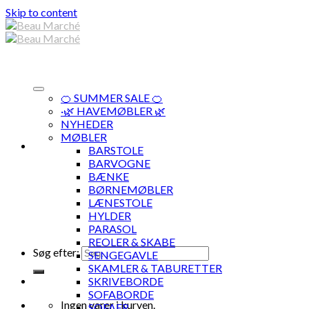
Skip to content
🍊 SUMMER SALE 🍊
·🌿 HAVEMØBLER 🌿
NYHEDER
MØBLER
BARSTOLE
BARVOGNE
BÆNKE
BØRNEMØBLER
LÆNESTOLE
HYLDER
PARASOL
REOLER & SKABE
Søg efter:
SENGEGAVLE
SKAMLER & TABURETTER
SKRIVEBORDE
SOFABORDE
Ingen varer i kurven.
SOFAER