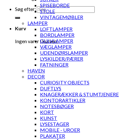
SPISEBORDE
Søg efter:
STOLE
VINTAGEMØBLER
LAMPER
Kurv
LOFTLAMPER
BORDLAMPER
GULVLAMPER
Ingen varer i kurven.
VÆGLAMPER
UDENDØRSLAMPER
LYSKILDER/PÆRER
FATNINGER
HAVEN
DECOR
CURIOSITY OBJECTS
DUFTLYS
KNAGERÆKKER & STUMTJENERE
KONTORARTIKLER
NOTESBØGER
KORT
KUNST
LYSESTAGER
MOBILE - UROER
PLAKATER