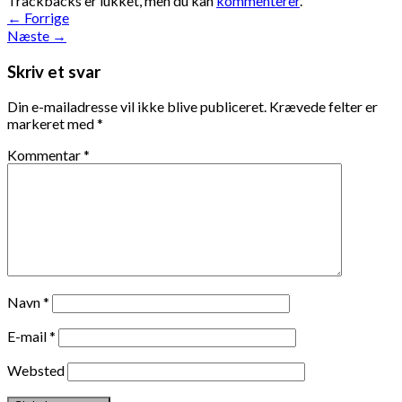
Trackbacks er lukket, men du kan
kommenterer
.
←
Forrige
Næste
→
Skriv et svar
Din e-mailadresse vil ikke blive publiceret.
Krævede felter er
markeret med
*
Kommentar
*
Navn
*
E-mail
*
Websted