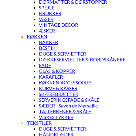
DØRMÅTTER & DØRSTOPPER
SPEJLE
KRUKKER
VASER
VINTAGE DECOR
ÆSKER
KØKKEN
BAKKER
BESTIK
DUGE & SERVIETTER
DÆKKESERVIETTER & BORDSKÅNERE
FADE
GLAS & KOPPER
KARAFLER
KØKKEN ACCESSOIRES
KURVE & KASSER
SKÆREBRÆTTER
SERVERINGSFADE & SKÅLE
SÆBER - Savon de Marseille
TALLERKENER & SKÅLE
VISKESTYKKER
TEKSTILER
DUGE & SERVIETTER
HÅNDKLÆDER