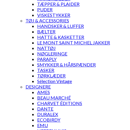
TÆPPER & PLAIDER
PUDER
VISKESTYKKER
TØJ & ACCESSORIES
HANDSKER & LUFFER
BÆLTER
HATTE & KASKETTER
LE MONT SAINT MICHEL JAKKER
NATTØJ
NØGLERINGE
PARAPLY
SMYKKER & HÅRSPÆNDER
TASKER
TØRKLÆDER
Sélection Vintage
DESIGNERE
AMES
BEAU MARCHÉ
CHARVET ÉDITIONS
DANTE
DURALEX
ECOBIRDY
EMU