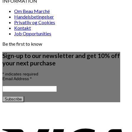
INFORMATION
Om Beau Marché
Handelsbetingelser
Privatliv og Cookies
Kontakt
Job Opportunities
Be the first to know
Sign-up to our newsletter and get 10% off
your next purchase
*
indicates required
Email Address
*