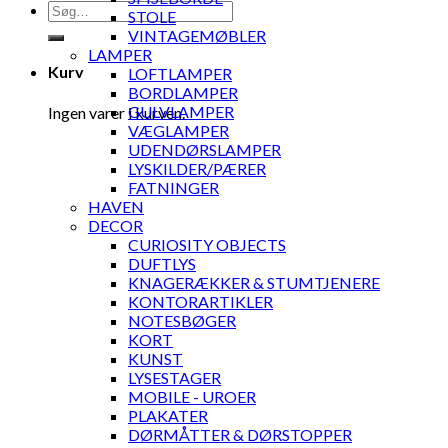
Søg
STOLE
efter:
VINTAGEMØBLER
LAMPER
Kurv
LOFTLAMPER
BORDLAMPER
GULVLAMPER
Ingen varer i kurven.
VÆGLAMPER
UDENDØRSLAMPER
LYSKILDER/PÆRER
FATNINGER
HAVEN
DECOR
CURIOSITY OBJECTS
DUFTLYS
KNAGERÆKKER & STUMTJENERE
KONTORARTIKLER
NOTESBØGER
KORT
KUNST
LYSESTAGER
MOBILE - UROER
PLAKATER
DØRMÅTTER & DØRSTOPPER