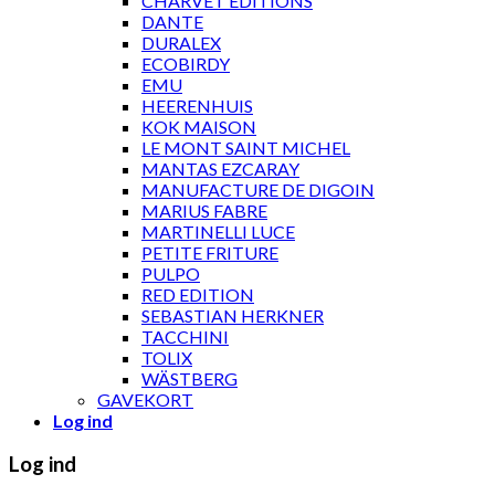
CHARVET ÉDITIONS
DANTE
DURALEX
ECOBIRDY
EMU
HEERENHUIS
KOK MAISON
LE MONT SAINT MICHEL
MANTAS EZCARAY
MANUFACTURE DE DIGOIN
MARIUS FABRE
MARTINELLI LUCE
PETITE FRITURE
PULPO
RED EDITION
SEBASTIAN HERKNER
TACCHINI
TOLIX
WÄSTBERG
GAVEKORT
Log ind
Log ind