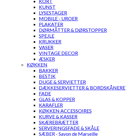
KORT
KUNST
LYSESTAGER
MOBILE - UROER
PLAKATER
DØRMÅTTER & DØRSTOPPER
SPEJLE
KRUKKER
VASER
VINTAGE DECOR
ÆSKER
KØKKEN
BAKKER
BESTIK
DUGE & SERVIETTER
DÆKKESERVIETTER & BORDSKÅNERE
FADE
GLAS & KOPPER
KARAFLER
KØKKEN ACCESSOIRES
KURVE & KASSER
SKÆREBRÆTTER
SERVERINGSFADE & SKÅLE
SÆBER - Savon de Marseille