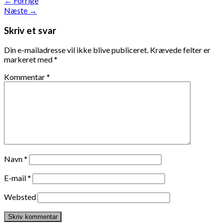
←
Forrige
Næste
→
Skriv et svar
Din e-mailadresse vil ikke blive publiceret.
Krævede felter er
markeret med
*
Kommentar
*
Navn
*
E-mail
*
Websted