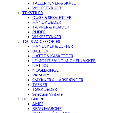
TALLERKENER & SKÅLE
VISKESTYKKER
TEKSTILER
DUGE & SERVIETTER
HÅNDKLÆDER
TÆPPER & PLAIDER
PUDER
VISKESTYKKER
TØJ & ACCESSORIES
HANDSKER & LUFFER
BÆLTER
HATTE & KASKETTER
LE MONT SAINT MICHEL JAKKER
NATTØJ
NØGLERINGE
PARAPLY
SMYKKER & HÅRSPÆNDER
TASKER
TØRKLÆDER
Sélection Vintage
DESIGNERE
AMES
BEAU MARCHÉ