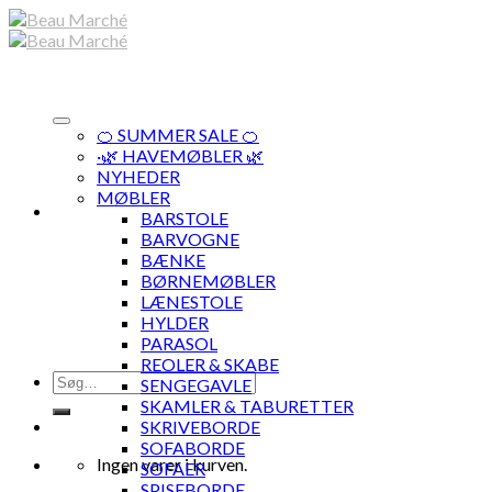
Skip
to
content
🍊 SUMMER SALE 🍊
·🌿 HAVEMØBLER 🌿
NYHEDER
MØBLER
BARSTOLE
BARVOGNE
BÆNKE
BØRNEMØBLER
LÆNESTOLE
HYLDER
PARASOL
REOLER & SKABE
Søg
SENGEGAVLE
efter:
SKAMLER & TABURETTER
SKRIVEBORDE
SOFABORDE
Ingen varer i kurven.
SOFAER
SPISEBORDE