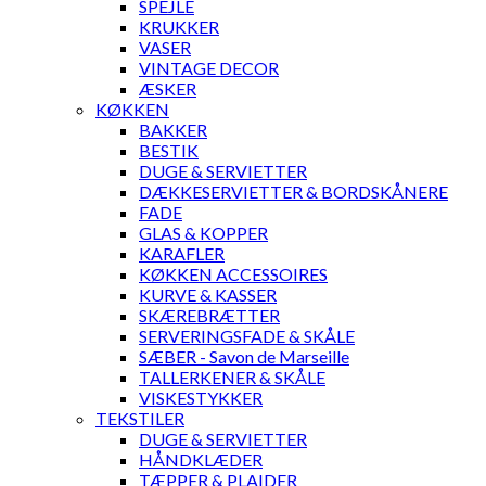
SPEJLE
KRUKKER
VASER
VINTAGE DECOR
ÆSKER
KØKKEN
BAKKER
BESTIK
DUGE & SERVIETTER
DÆKKESERVIETTER & BORDSKÅNERE
FADE
GLAS & KOPPER
KARAFLER
KØKKEN ACCESSOIRES
KURVE & KASSER
SKÆREBRÆTTER
SERVERINGSFADE & SKÅLE
SÆBER - Savon de Marseille
TALLERKENER & SKÅLE
VISKESTYKKER
TEKSTILER
DUGE & SERVIETTER
HÅNDKLÆDER
TÆPPER & PLAIDER