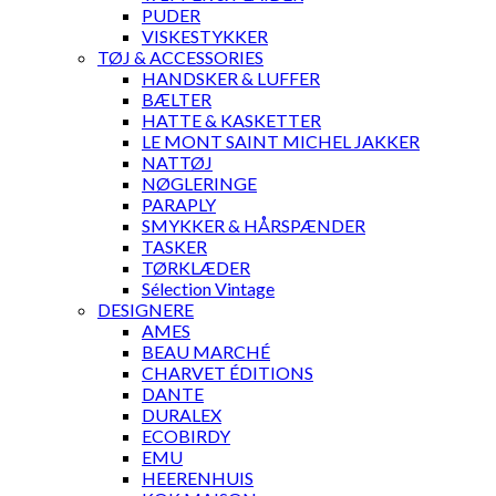
PUDER
VISKESTYKKER
TØJ & ACCESSORIES
HANDSKER & LUFFER
BÆLTER
HATTE & KASKETTER
LE MONT SAINT MICHEL JAKKER
NATTØJ
NØGLERINGE
PARAPLY
SMYKKER & HÅRSPÆNDER
TASKER
TØRKLÆDER
Sélection Vintage
DESIGNERE
AMES
BEAU MARCHÉ
CHARVET ÉDITIONS
DANTE
DURALEX
ECOBIRDY
EMU
HEERENHUIS