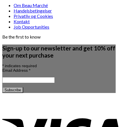
Om Beau Marché
Handelsbetingelser
Privatliv og Cookies
Kontakt
Job Opportunities
Be the first to know
Sign-up to our newsletter and get 10% off
your next purchase
*
indicates required
Email Address
*