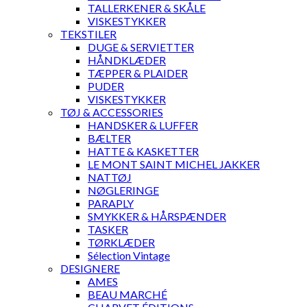
TALLERKENER & SKÅLE
VISKESTYKKER
TEKSTILER
DUGE & SERVIETTER
HÅNDKLÆDER
TÆPPER & PLAIDER
PUDER
VISKESTYKKER
TØJ & ACCESSORIES
HANDSKER & LUFFER
BÆLTER
HATTE & KASKETTER
LE MONT SAINT MICHEL JAKKER
NATTØJ
NØGLERINGE
PARAPLY
SMYKKER & HÅRSPÆNDER
TASKER
TØRKLÆDER
Sélection Vintage
DESIGNERE
AMES
BEAU MARCHÉ