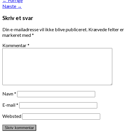
←
Forrige
Næste
→
Skriv et svar
Din e-mailadresse vil ikke blive publiceret.
Krævede felter er
markeret med
*
Kommentar
*
Navn
*
E-mail
*
Websted