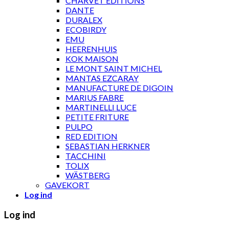
CHARVET ÉDITIONS
DANTE
DURALEX
ECOBIRDY
EMU
HEERENHUIS
KOK MAISON
LE MONT SAINT MICHEL
MANTAS EZCARAY
MANUFACTURE DE DIGOIN
MARIUS FABRE
MARTINELLI LUCE
PETITE FRITURE
PULPO
RED EDITION
SEBASTIAN HERKNER
TACCHINI
TOLIX
WÄSTBERG
GAVEKORT
Log ind
Log ind