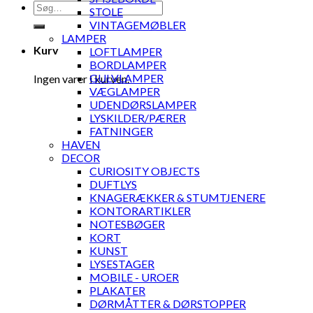
Søg
STOLE
efter:
VINTAGEMØBLER
LAMPER
Kurv
LOFTLAMPER
BORDLAMPER
GULVLAMPER
Ingen varer i kurven.
VÆGLAMPER
UDENDØRSLAMPER
LYSKILDER/PÆRER
FATNINGER
HAVEN
DECOR
CURIOSITY OBJECTS
DUFTLYS
KNAGERÆKKER & STUMTJENERE
KONTORARTIKLER
NOTESBØGER
KORT
KUNST
LYSESTAGER
MOBILE - UROER
PLAKATER
DØRMÅTTER & DØRSTOPPER