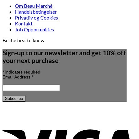
Om Beau Marché
Handelsbetingelser
Privatliv og Cookies
Kontakt
Job Opportunities
Be the first to know
Sign-up to our newsletter and get 10% off
your next purchase
*
indicates required
Email Address
*