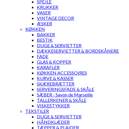
SPEJLE
KRUKKER
VASER
VINTAGE DECOR
ÆSKER
KØKKEN
BAKKER
BESTIK
DUGE & SERVIETTER
DÆKKESERVIETTER & BORDSKÅNERE
FADE
GLAS & KOPPER
KARAFLER
KØKKEN ACCESSOIRES
KURVE & KASSER
SKÆREBRÆTTER
SERVERINGSFADE & SKÅLE
SÆBER - Savon de Marseille
TALLERKENER & SKÅLE
VISKESTYKKER
TEKSTILER
DUGE & SERVIETTER
HÅNDKLÆDER
TÆPPER & PLAIDER