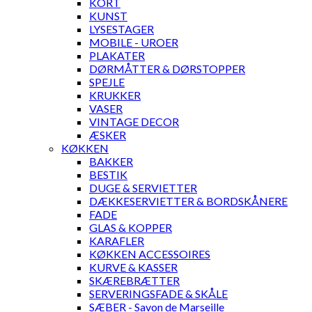
KORT
KUNST
LYSESTAGER
MOBILE - UROER
PLAKATER
DØRMÅTTER & DØRSTOPPER
SPEJLE
KRUKKER
VASER
VINTAGE DECOR
ÆSKER
KØKKEN
BAKKER
BESTIK
DUGE & SERVIETTER
DÆKKESERVIETTER & BORDSKÅNERE
FADE
GLAS & KOPPER
KARAFLER
KØKKEN ACCESSOIRES
KURVE & KASSER
SKÆREBRÆTTER
SERVERINGSFADE & SKÅLE
SÆBER - Savon de Marseille