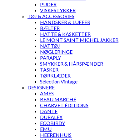
PUDER
VISKESTYKKER
TØJ & ACCESSORIES
HANDSKER & LUFFER
BÆLTER
HATTE & KASKETTER
LE MONT SAINT MICHEL JAKKER
NATTØJ
NØGLERINGE
PARAPLY
SMYKKER & HÅRSPÆNDER
TASKER
TØRKLÆDER
Sélection Vintage
DESIGNERE
AMES
BEAU MARCHÉ
CHARVET ÉDITIONS
DANTE
DURALEX
ECOBIRDY
EMU
HEERENHUIS