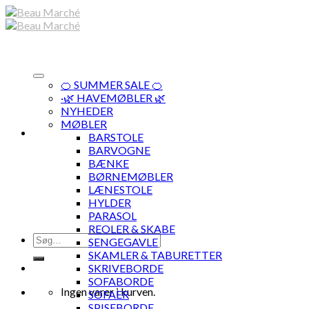
Skip
to
content
🍊 SUMMER SALE 🍊
·🌿 HAVEMØBLER 🌿
NYHEDER
MØBLER
BARSTOLE
BARVOGNE
BÆNKE
BØRNEMØBLER
LÆNESTOLE
HYLDER
PARASOL
REOLER & SKABE
Søg
SENGEGAVLE
efter:
SKAMLER & TABURETTER
SKRIVEBORDE
SOFABORDE
Ingen varer i kurven.
SOFAER
SPISEBORDE