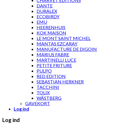
CHARVET ÉDITIONS
DANTE
DURALEX
ECOBIRDY
EMU
HEERENHUIS
KOK MAISON
LE MONT SAINT MICHEL
MANTAS EZCARAY
MANUFACTURE DE DIGOIN
MARIUS FABRE
MARTINELLI LUCE
PETITE FRITURE
PULPO
RED EDITION
SEBASTIAN HERKNER
TACCHINI
TOLIX
WÄSTBERG
GAVEKORT
Log ind
Log ind