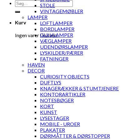
Søg
STOLE
efter:
VINTAGEMØBLER
LAMPER
Kurv
LOFTLAMPER
BORDLAMPER
GULVLAMPER
Ingen varer i kurven.
VÆGLAMPER
UDENDØRSLAMPER
LYSKILDER/PÆRER
FATNINGER
HAVEN
DECOR
CURIOSITY OBJECTS
DUFTLYS
KNAGERÆKKER & STUMTJENERE
KONTORARTIKLER
NOTESBØGER
KORT
KUNST
LYSESTAGER
MOBILE - UROER
PLAKATER
DØRMÅTTER & DØRSTOPPER