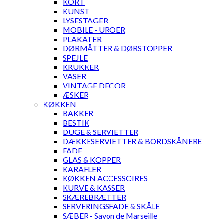
KORT
KUNST
LYSESTAGER
MOBILE - UROER
PLAKATER
DØRMÅTTER & DØRSTOPPER
SPEJLE
KRUKKER
VASER
VINTAGE DECOR
ÆSKER
KØKKEN
BAKKER
BESTIK
DUGE & SERVIETTER
DÆKKESERVIETTER & BORDSKÅNERE
FADE
GLAS & KOPPER
KARAFLER
KØKKEN ACCESSOIRES
KURVE & KASSER
SKÆREBRÆTTER
SERVERINGSFADE & SKÅLE
SÆBER - Savon de Marseille