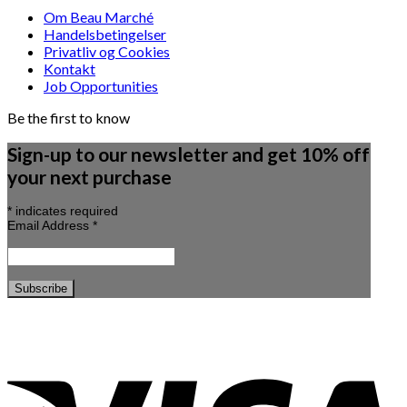
Om Beau Marché
Handelsbetingelser
Privatliv og Cookies
Kontakt
Job Opportunities
Be the first to know
Sign-up to our newsletter and get 10% off
your next purchase
*
indicates required
Email Address
*