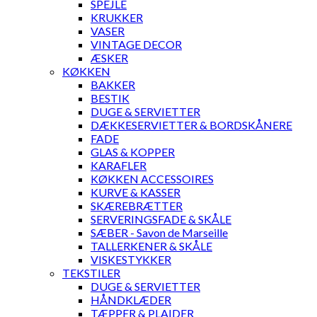
SPEJLE
KRUKKER
VASER
VINTAGE DECOR
ÆSKER
KØKKEN
BAKKER
BESTIK
DUGE & SERVIETTER
DÆKKESERVIETTER & BORDSKÅNERE
FADE
GLAS & KOPPER
KARAFLER
KØKKEN ACCESSOIRES
KURVE & KASSER
SKÆREBRÆTTER
SERVERINGSFADE & SKÅLE
SÆBER - Savon de Marseille
TALLERKENER & SKÅLE
VISKESTYKKER
TEKSTILER
DUGE & SERVIETTER
HÅNDKLÆDER
TÆPPER & PLAIDER