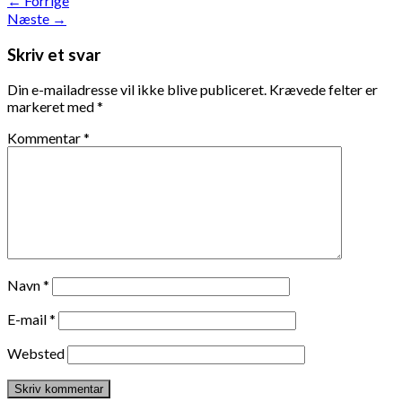
←
Forrige
Næste
→
Skriv et svar
Din e-mailadresse vil ikke blive publiceret.
Krævede felter er
markeret med
*
Kommentar
*
Navn
*
E-mail
*
Websted