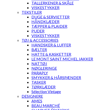
TALLERKENER & SKÅLE
VISKESTYKKER
TEKSTILER
DUGE & SERVIETTER
HÅNDKLÆDER
TÆPPER & PLAIDER
PUDER
VISKESTYKKER
TØJ & ACCESSORIES
HANDSKER & LUFFER
BÆLTER
HATTE & KASKETTER
LE MONT SAINT MICHEL JAKKER
NATTØJ
NØGLERINGE
PARAPLY
SMYKKER & HÅRSPÆNDER
TASKER
TØRKLÆDER
Sélection Vintage
DESIGNERE
AMES
BEAU MARCHÉ