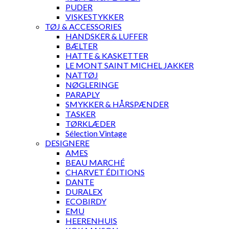
PUDER
VISKESTYKKER
TØJ & ACCESSORIES
HANDSKER & LUFFER
BÆLTER
HATTE & KASKETTER
LE MONT SAINT MICHEL JAKKER
NATTØJ
NØGLERINGE
PARAPLY
SMYKKER & HÅRSPÆNDER
TASKER
TØRKLÆDER
Sélection Vintage
DESIGNERE
AMES
BEAU MARCHÉ
CHARVET ÉDITIONS
DANTE
DURALEX
ECOBIRDY
EMU
HEERENHUIS