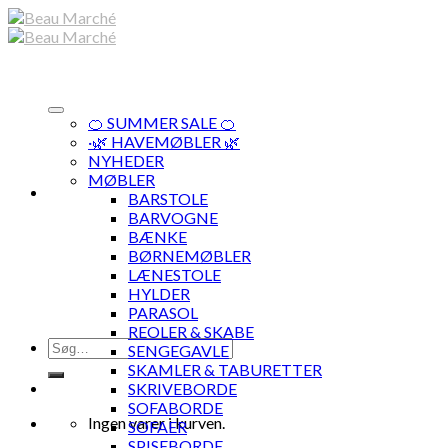
Skip
to
content
🍊 SUMMER SALE 🍊
·🌿 HAVEMØBLER 🌿
NYHEDER
MØBLER
BARSTOLE
BARVOGNE
BÆNKE
BØRNEMØBLER
LÆNESTOLE
HYLDER
PARASOL
REOLER & SKABE
Søg
SENGEGAVLE
efter:
SKAMLER & TABURETTER
SKRIVEBORDE
SOFABORDE
Ingen varer i kurven.
SOFAER
SPISEBORDE