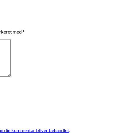
arkeret med
*
n din kommentar bliver behandlet
.