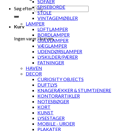
SOFAER
SPISEBORDE
Søg efter:
STOLE
VINTAGEMØBLER
LAMPER
Kurv
LOFTLAMPER
BORDLAMPER
Ingen varer i kurven.
GULVLAMPER
VÆGLAMPER
UDENDØRSLAMPER
LYSKILDER/PÆRER
FATNINGER
HAVEN
DECOR
CURIOSITY OBJECTS
DUFTLYS
KNAGERÆKKER & STUMTJENERE
KONTORARTIKLER
NOTESBØGER
KORT
KUNST
LYSESTAGER
MOBILE - UROER
PLAKATER