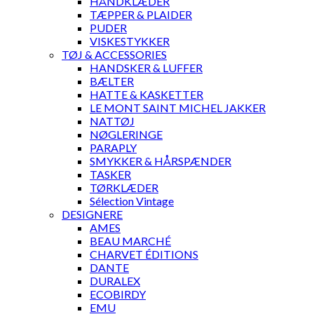
HÅNDKLÆDER
TÆPPER & PLAIDER
PUDER
VISKESTYKKER
TØJ & ACCESSORIES
HANDSKER & LUFFER
BÆLTER
HATTE & KASKETTER
LE MONT SAINT MICHEL JAKKER
NATTØJ
NØGLERINGE
PARAPLY
SMYKKER & HÅRSPÆNDER
TASKER
TØRKLÆDER
Sélection Vintage
DESIGNERE
AMES
BEAU MARCHÉ
CHARVET ÉDITIONS
DANTE
DURALEX
ECOBIRDY
EMU