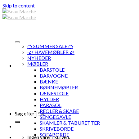
Skip to content
🍊 SUMMER SALE 🍊
·🌿 HAVEMØBLER 🌿
NYHEDER
MØBLER
BARSTOLE
BARVOGNE
BÆNKE
BØRNEMØBLER
LÆNESTOLE
HYLDER
PARASOL
REOLER & SKABE
Søg efter:
SENGEGAVLE
SKAMLER & TABURETTER
SKRIVEBORDE
SOFABORDE
Ingen varer i kurven.