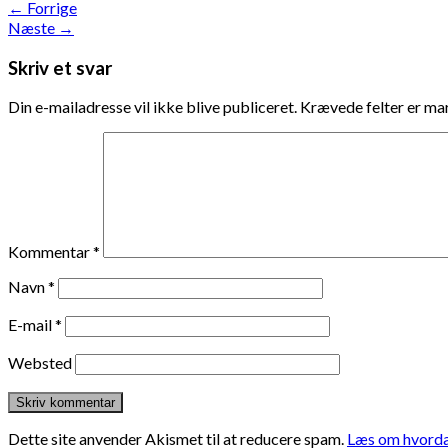
←
Forrige
Næste
→
Skriv et svar
Din e-mailadresse vil ikke blive publiceret.
Krævede felter er m
Kommentar
*
Navn
*
E-mail
*
Websted
Dette site anvender Akismet til at reducere spam.
Læs om hvorda