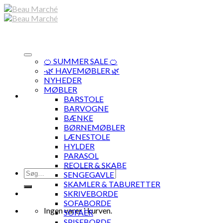
Skip
to
content
🍊 SUMMER SALE 🍊
·🌿 HAVEMØBLER 🌿
NYHEDER
MØBLER
BARSTOLE
BARVOGNE
BÆNKE
BØRNEMØBLER
LÆNESTOLE
HYLDER
PARASOL
REOLER & SKABE
Søg
SENGEGAVLE
efter:
SKAMLER & TABURETTER
SKRIVEBORDE
SOFABORDE
Ingen varer i kurven.
SOFAER
SPISEBORDE