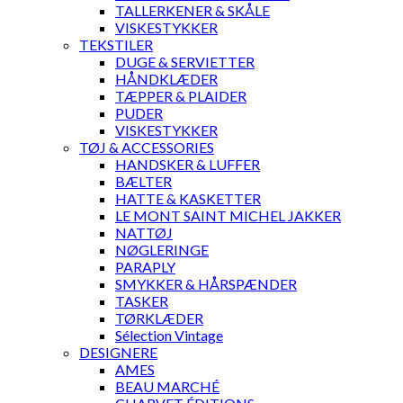
TALLERKENER & SKÅLE
VISKESTYKKER
TEKSTILER
DUGE & SERVIETTER
HÅNDKLÆDER
TÆPPER & PLAIDER
PUDER
VISKESTYKKER
TØJ & ACCESSORIES
HANDSKER & LUFFER
BÆLTER
HATTE & KASKETTER
LE MONT SAINT MICHEL JAKKER
NATTØJ
NØGLERINGE
PARAPLY
SMYKKER & HÅRSPÆNDER
TASKER
TØRKLÆDER
Sélection Vintage
DESIGNERE
AMES
BEAU MARCHÉ