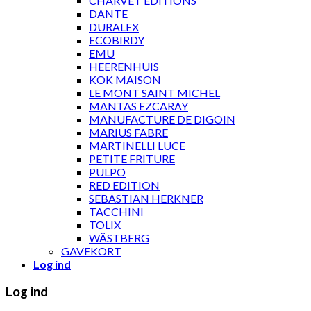
CHARVET ÉDITIONS
DANTE
DURALEX
ECOBIRDY
EMU
HEERENHUIS
KOK MAISON
LE MONT SAINT MICHEL
MANTAS EZCARAY
MANUFACTURE DE DIGOIN
MARIUS FABRE
MARTINELLI LUCE
PETITE FRITURE
PULPO
RED EDITION
SEBASTIAN HERKNER
TACCHINI
TOLIX
WÄSTBERG
GAVEKORT
Log ind
Log ind