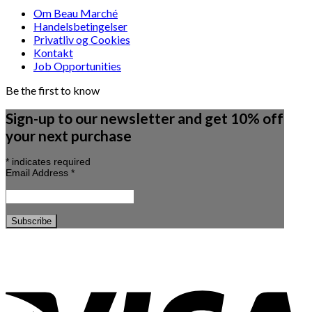
Om Beau Marché
Handelsbetingelser
Privatliv og Cookies
Kontakt
Job Opportunities
Be the first to know
Sign-up to our newsletter and get 10% off
your next purchase
*
indicates required
Email Address
*