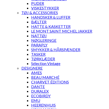
PUDER
VISKESTYKKER
TØJ & ACCESSORIES
HANDSKER & LUFFER
BÆLTER
HATTE & KASKETTER
LE MONT SAINT MICHEL JAKKER
NATTØJ
NØGLERINGE
PARAPLY
SMYKKER & HÅRSPÆNDER
TASKER
TØRKLÆDER
Sélection Vintage
DESIGNERE
AMES
BEAU MARCHÉ
CHARVET ÉDITIONS
DANTE
DURALEX
ECOBIRDY
EMU
HEERENHUIS