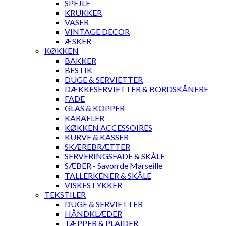
SPEJLE
KRUKKER
VASER
VINTAGE DECOR
ÆSKER
KØKKEN
BAKKER
BESTIK
DUGE & SERVIETTER
DÆKKESERVIETTER & BORDSKÅNERE
FADE
GLAS & KOPPER
KARAFLER
KØKKEN ACCESSOIRES
KURVE & KASSER
SKÆREBRÆTTER
SERVERINGSFADE & SKÅLE
SÆBER - Savon de Marseille
TALLERKENER & SKÅLE
VISKESTYKKER
TEKSTILER
DUGE & SERVIETTER
HÅNDKLÆDER
TÆPPER & PLAIDER