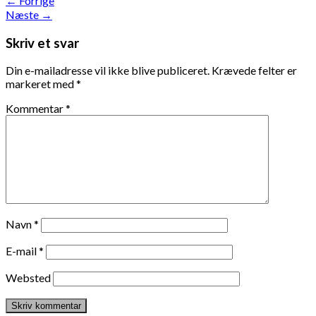
←
Forrige
Næste
→
Skriv et svar
Din e-mailadresse vil ikke blive publiceret.
Krævede felter er
markeret med
*
Kommentar
*
Navn
*
E-mail
*
Websted