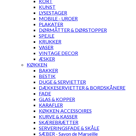
KORT
KUNST
LYSESTAGER
MOBILE - UROER
PLAKATER
DØRMÅTTER & DØRSTOPPER
SPEJLE
KRUKKER
VASER
VINTAGE DECOR
ÆSKER
KØKKEN
BAKKER
BESTIK
DUGE & SERVIETTER
DÆKKESERVIETTER & BORDSKÅNERE
FADE
GLAS & KOPPER
KARAFLER
KØKKEN ACCESSOIRES
KURVE & KASSER
SKÆREBRÆTTER
SERVERINGSFADE & SKÅLE
SÆBER - Savon de Marseille