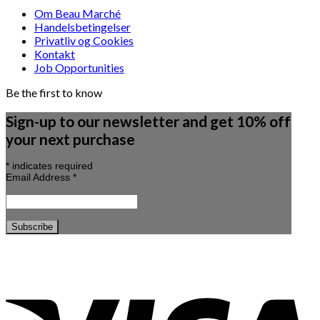
Om Beau Marché
Handelsbetingelser
Privatliv og Cookies
Kontakt
Job Opportunities
Be the first to know
Sign-up to our newsletter and get 10% off
your next purchase
*
indicates required
Email Address
*