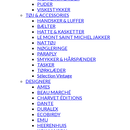
PUDER
VISKESTYKKER
TØJ & ACCESSORIES
HANDSKER & LUFFER
BÆLTER
HATTE & KASKETTER
LE MONT SAINT MICHEL JAKKER
NATTØJ
NØGLERINGE
PARAPLY
SMYKKER & HÅRSPÆNDER
TASKER
TØRKLÆDER
Sélection Vintage
DESIGNERE
AMES
BEAU MARCHÉ
CHARVET ÉDITIONS
DANTE
DURALEX
ECOBIRDY
EMU
HEERENHUIS