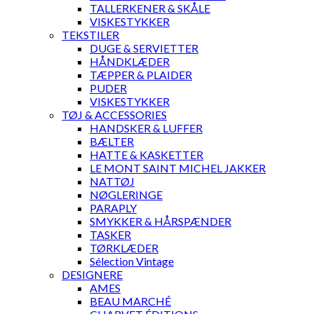
TALLERKENER & SKÅLE
VISKESTYKKER
TEKSTILER
DUGE & SERVIETTER
HÅNDKLÆDER
TÆPPER & PLAIDER
PUDER
VISKESTYKKER
TØJ & ACCESSORIES
HANDSKER & LUFFER
BÆLTER
HATTE & KASKETTER
LE MONT SAINT MICHEL JAKKER
NATTØJ
NØGLERINGE
PARAPLY
SMYKKER & HÅRSPÆNDER
TASKER
TØRKLÆDER
Sélection Vintage
DESIGNERE
AMES
BEAU MARCHÉ