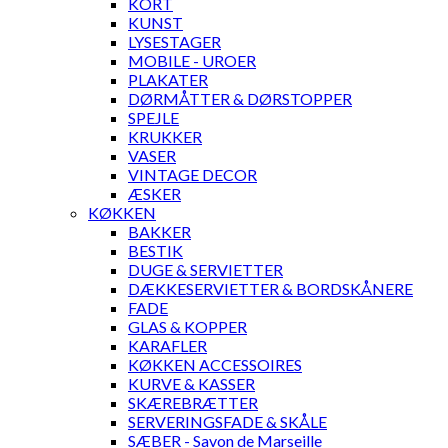
KORT
KUNST
LYSESTAGER
MOBILE - UROER
PLAKATER
DØRMÅTTER & DØRSTOPPER
SPEJLE
KRUKKER
VASER
VINTAGE DECOR
ÆSKER
KØKKEN
BAKKER
BESTIK
DUGE & SERVIETTER
DÆKKESERVIETTER & BORDSKÅNERE
FADE
GLAS & KOPPER
KARAFLER
KØKKEN ACCESSOIRES
KURVE & KASSER
SKÆREBRÆTTER
SERVERINGSFADE & SKÅLE
SÆBER - Savon de Marseille