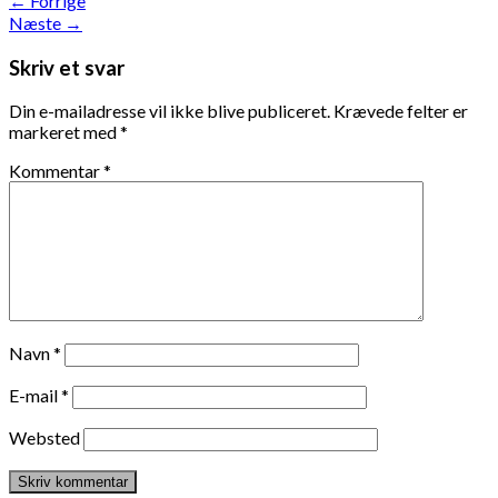
←
Forrige
Næste
→
Skriv et svar
Din e-mailadresse vil ikke blive publiceret.
Krævede felter er
markeret med
*
Kommentar
*
Navn
*
E-mail
*
Websted