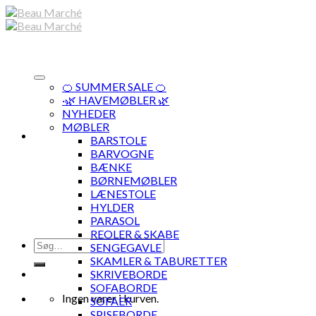
Skip
to
content
🍊 SUMMER SALE 🍊
·🌿 HAVEMØBLER 🌿
NYHEDER
MØBLER
BARSTOLE
BARVOGNE
BÆNKE
BØRNEMØBLER
LÆNESTOLE
HYLDER
PARASOL
REOLER & SKABE
Søg
SENGEGAVLE
efter:
SKAMLER & TABURETTER
SKRIVEBORDE
SOFABORDE
Ingen varer i kurven.
SOFAER
SPISEBORDE