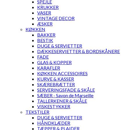
SPEJLE
KRUKKER
VASER
VINTAGE DECOR
ÆSKER
KØKKEN
BAKKER
BESTIK
DUGE & SERVIETTER
DÆKKESERVIETTER & BORDSKÅNERE
FADE
GLAS & KOPPER
KARAFLER
KØKKEN ACCESSOIRES
KURVE & KASSER
SKÆREBRÆTTER
SERVERINGSFADE & SKÅLE
SÆBER - Savon de Marseille
TALLERKENER & SKÅLE
VISKESTYKKER
TEKSTILER
DUGE & SERVIETTER
HÅNDKLÆDER
TÆPPER & PLAIDER