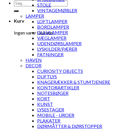
Søg
STOLE
efter:
VINTAGEMØBLER
LAMPER
Kurv
LOFTLAMPER
BORDLAMPER
GULVLAMPER
Ingen varer i kurven.
VÆGLAMPER
UDENDØRSLAMPER
LYSKILDER/PÆRER
FATNINGER
HAVEN
DECOR
CURIOSITY OBJECTS
DUFTLYS
KNAGERÆKKER & STUMTJENERE
KONTORARTIKLER
NOTESBØGER
KORT
KUNST
LYSESTAGER
MOBILE - UROER
PLAKATER
DØRMÅTTER & DØRSTOPPER