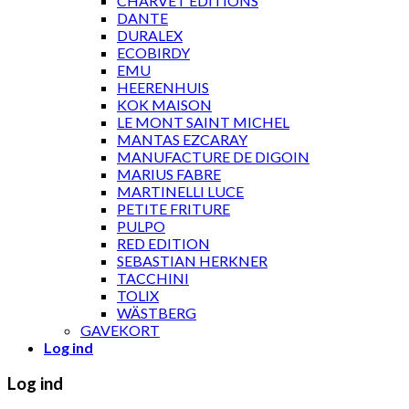
CHARVET ÉDITIONS
DANTE
DURALEX
ECOBIRDY
EMU
HEERENHUIS
KOK MAISON
LE MONT SAINT MICHEL
MANTAS EZCARAY
MANUFACTURE DE DIGOIN
MARIUS FABRE
MARTINELLI LUCE
PETITE FRITURE
PULPO
RED EDITION
SEBASTIAN HERKNER
TACCHINI
TOLIX
WÄSTBERG
GAVEKORT
Log ind
Log ind