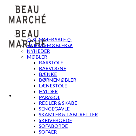
Skip
to
content
🍊 SUMMER SALE 🍊
·🌿 HAVEMØBLER 🌿
NYHEDER
MØBLER
BARSTOLE
BARVOGNE
BÆNKE
BØRNEMØBLER
LÆNESTOLE
HYLDER
PARASOL
REOLER & SKABE
SENGEGAVLE
SKAMLER & TABURETTER
SKRIVEBORDE
SOFABORDE
SOFAER