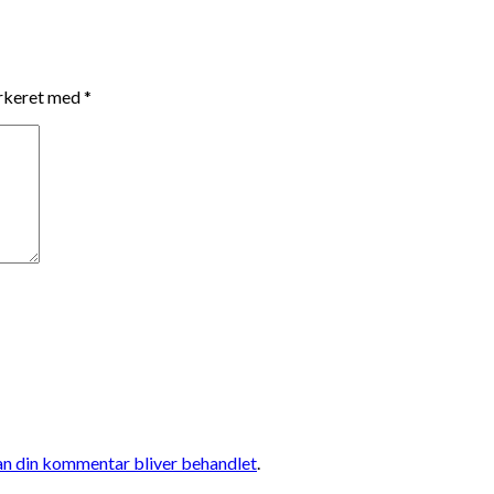
arkeret med
*
n din kommentar bliver behandlet
.