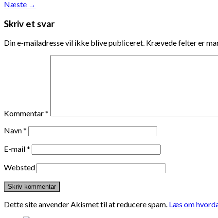
Næste
→
Skriv et svar
Din e-mailadresse vil ikke blive publiceret.
Krævede felter er m
Kommentar
*
Navn
*
E-mail
*
Websted
Dette site anvender Akismet til at reducere spam.
Læs om hvorda