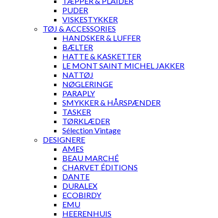
TÆPPER & PLAIDER
PUDER
VISKESTYKKER
TØJ & ACCESSORIES
HANDSKER & LUFFER
BÆLTER
HATTE & KASKETTER
LE MONT SAINT MICHEL JAKKER
NATTØJ
NØGLERINGE
PARAPLY
SMYKKER & HÅRSPÆNDER
TASKER
TØRKLÆDER
Sélection Vintage
DESIGNERE
AMES
BEAU MARCHÉ
CHARVET ÉDITIONS
DANTE
DURALEX
ECOBIRDY
EMU
HEERENHUIS