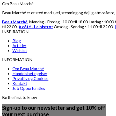
Om Beau Marché
Beau Marché er et sted med sjæl, stemning og dejlig atmosfære, hv
Beau Marché
Mandag - Fredag : 10.00 til 18.00 Lørdag : 10.00 
til 22.00
à côté - Le bistrot
Onsdag - Søndag : 11.00 til 22.00
INSPIRATION
Blog
Artikler
Wishlist
INFORMATION
Om Beau Marché
Handelsbetingelser
Privatliv og Cookies
Kontakt
Job Opportunities
Be the first to know
Sign-up to our newsletter and get 10% off
your next purchase