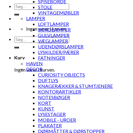
SPISEBORDE
Søg
STOLE
efter:
VINTAGEMØBLER
LAMPER
LOFTLAMPER
Ingen varer i kurven.
BORDLAMPER
GULVLAMPER
Søg
VÆGLAMPER
efter:
UDENDØRSLAMPER
LYSKILDER/PÆRER
Kurv
FATNINGER
HAVEN
DECOR
Ingen varer i kurven.
CURIOSITY OBJECTS
DUFTLYS
KNAGERÆKKER & STUMTJENERE
KONTORARTIKLER
NOTESBØGER
KORT
KUNST
LYSESTAGER
MOBILE - UROER
PLAKATER
DØRMÅTTER & DØRSTOPPER