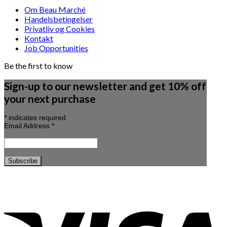
Om Beau Marché
Handelsbetingelser
Privatliv og Cookies
Kontakt
Job Opportunities
Be the first to know
Sign-up to our newsletter and get 10% off
your next purchase
*
indicates required
Email Address
*