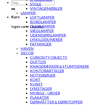
Søg
STOLE
efter:
VINTAGEMØBLER
LAMPER
Kurv
LOFTLAMPER
BORDLAMPER
GULVLAMPER
Ingen varer i kurven.
VÆGLAMPER
UDENDØRSLAMPER
LYSKILDER/PÆRER
FATNINGER
HAVEN
DECOR
CURIOSITY OBJECTS
DUFTLYS
KNAGERÆKKER & STUMTJENERE
KONTORARTIKLER
NOTESBØGER
KORT
KUNST
LYSESTAGER
MOBILE - UROER
PLAKATER
DØRMÅTTER & DØRSTOPPER