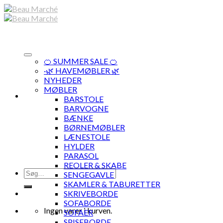
Skip
to
content
🍊 SUMMER SALE 🍊
·🌿 HAVEMØBLER 🌿
NYHEDER
MØBLER
BARSTOLE
BARVOGNE
BÆNKE
BØRNEMØBLER
LÆNESTOLE
HYLDER
PARASOL
REOLER & SKABE
Søg
SENGEGAVLE
efter:
SKAMLER & TABURETTER
SKRIVEBORDE
SOFABORDE
Ingen varer i kurven.
SOFAER
SPISEBORDE