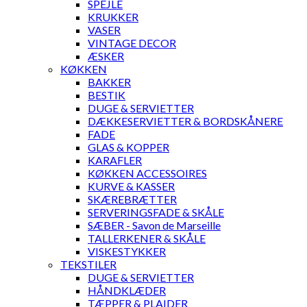
SPEJLE
KRUKKER
VASER
VINTAGE DECOR
ÆSKER
KØKKEN
BAKKER
BESTIK
DUGE & SERVIETTER
DÆKKESERVIETTER & BORDSKÅNERE
FADE
GLAS & KOPPER
KARAFLER
KØKKEN ACCESSOIRES
KURVE & KASSER
SKÆREBRÆTTER
SERVERINGSFADE & SKÅLE
SÆBER - Savon de Marseille
TALLERKENER & SKÅLE
VISKESTYKKER
TEKSTILER
DUGE & SERVIETTER
HÅNDKLÆDER
TÆPPER & PLAIDER