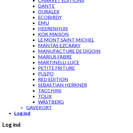
CHARVET ÉDITIONS
DANTE
DURALEX
ECOBIRDY
EMU
HEERENHUIS
KOK MAISON
LE MONT SAINT MICHEL
MANTAS EZCARAY
MANUFACTURE DE DIGOIN
MARIUS FABRE
MARTINELLI LUCE
PETITE FRITURE
PULPO
RED EDITION
SEBASTIAN HERKNER
TACCHINI
TOLIX
WÄSTBERG
GAVEKORT
Log ind
Log ind