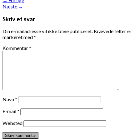
←
Forrige
Næste
→
Skriv et svar
Din e-mailadresse vil ikke blive publiceret.
Krævede felter er
markeret med
*
Kommentar
*
Navn
*
E-mail
*
Websted