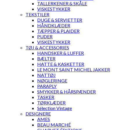
TALLERKENER & SKÅLE
VISKESTYKKER
TEKSTILER
DUGE & SERVIETTER
HÅNDKLÆDER
TÆPPER & PLAIDER
PUDER
VISKESTYKKER
TØJ & ACCESSORIES
HANDSKER & LUFFER
BÆLTER
HATTE & KASKETTER
LE MONT SAINT MICHEL JAKKER
NATTØJ
NØGLERINGE
PARAPLY
SMYKKER & HÅRSPÆNDER
TASKER
TØRKLÆDER
Sélection Vintage
DESIGNERE
AMES
BEAU MARCHÉ