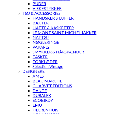
PUDER
VISKESTYKKER
TØJ & ACCESSORIES
HANDSKER & LUFFER
BÆLTER
HATTE & KASKETTER
LE MONT SAINT MICHEL JAKKER
NATTØJ
NØGLERINGE
PARAPLY
SMYKKER & HÅRSPÆNDER
TASKER
TØRKLÆDER
Sélection Vintage
DESIGNERE
AMES
BEAU MARCHÉ
CHARVET ÉDITIONS
DANTE
DURALEX
ECOBIRDY
EMU
HEERENHUIS