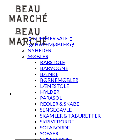
Skip
to
content
🍊 SUMMER SALE 🍊
·🌿 HAVEMØBLER 🌿
NYHEDER
MØBLER
BARSTOLE
BARVOGNE
BÆNKE
BØRNEMØBLER
LÆNESTOLE
HYLDER
PARASOL
REOLER & SKABE
SENGEGAVLE
SKAMLER & TABURETTER
SKRIVEBORDE
SOFABORDE
SOFAER
SPISEBORDE