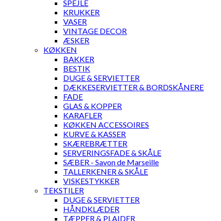
SPEJLE
KRUKKER
VASER
VINTAGE DECOR
ÆSKER
KØKKEN
BAKKER
BESTIK
DUGE & SERVIETTER
DÆKKESERVIETTER & BORDSKÅNERE
FADE
GLAS & KOPPER
KARAFLER
KØKKEN ACCESSOIRES
KURVE & KASSER
SKÆREBRÆTTER
SERVERINGSFADE & SKÅLE
SÆBER - Savon de Marseille
TALLERKENER & SKÅLE
VISKESTYKKER
TEKSTILER
DUGE & SERVIETTER
HÅNDKLÆDER
TÆPPER & PLAIDER