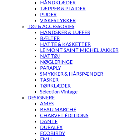
HÅNDKLÆDER
TÆPPER & PLAIDER
PUDER
VISKESTYKKER
TØJ & ACCESSORIES
HANDSKER & LUFFER
BÆLTER
HATTE & KASKETTER
LE MONT SAINT MICHEL JAKKER
NATTØJ
NØGLERINGE
PARAPLY
SMYKKER & HÅRSPÆNDER
TASKER
TØRKLÆDER
Sélection Vintage
DESIGNERE
AMES
BEAU MARCHÉ
CHARVET ÉDITIONS
DANTE
DURALEX
ECOBIRDY
EMU