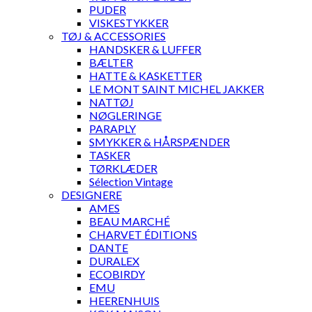
PUDER
VISKESTYKKER
TØJ & ACCESSORIES
HANDSKER & LUFFER
BÆLTER
HATTE & KASKETTER
LE MONT SAINT MICHEL JAKKER
NATTØJ
NØGLERINGE
PARAPLY
SMYKKER & HÅRSPÆNDER
TASKER
TØRKLÆDER
Sélection Vintage
DESIGNERE
AMES
BEAU MARCHÉ
CHARVET ÉDITIONS
DANTE
DURALEX
ECOBIRDY
EMU
HEERENHUIS