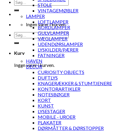
Søg
STOLE
efter:
VINTAGEMØBLER
LAMPER
LOFTLAMPER
Ingen varer i kurven.
BORDLAMPER
GULVLAMPER
Søg
VÆGLAMPER
efter:
UDENDØRSLAMPER
LYSKILDER/PÆRER
Kurv
FATNINGER
HAVEN
Ingen varer i kurven.
DECOR
CURIOSITY OBJECTS
DUFTLYS
KNAGERÆKKER & STUMTJENERE
KONTORARTIKLER
NOTESBØGER
KORT
KUNST
LYSESTAGER
MOBILE - UROER
PLAKATER
DØRMÅTTER & DØRSTOPPER