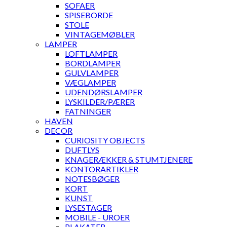
SOFAER
SPISEBORDE
STOLE
VINTAGEMØBLER
LAMPER
LOFTLAMPER
BORDLAMPER
GULVLAMPER
VÆGLAMPER
UDENDØRSLAMPER
LYSKILDER/PÆRER
FATNINGER
HAVEN
DECOR
CURIOSITY OBJECTS
DUFTLYS
KNAGERÆKKER & STUMTJENERE
KONTORARTIKLER
NOTESBØGER
KORT
KUNST
LYSESTAGER
MOBILE - UROER
PLAKATER