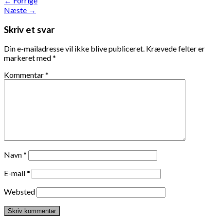
←
Forrige
Næste
→
Skriv et svar
Din e-mailadresse vil ikke blive publiceret.
Krævede felter er
markeret med
*
Kommentar
*
Navn
*
E-mail
*
Websted