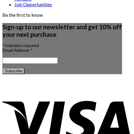
Job Opportunities
Be the first to know
Sign-up to our newsletter and get 10% off
your next purchase
*
indicates required
Email Address
*