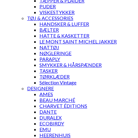
TÆPPER & PLAIDER
PUDER
VISKESTYKKER
TØJ & ACCESSORIES
HANDSKER & LUFFER
BÆLTER
HATTE & KASKETTER
LE MONT SAINT MICHEL JAKKER
NATTØJ
NØGLERINGE
PARAPLY
SMYKKER & HÅRSPÆNDER
TASKER
TØRKLÆDER
Sélection Vintage
DESIGNERE
AMES
BEAU MARCHÉ
CHARVET ÉDITIONS
DANTE
DURALEX
ECOBIRDY
EMU
HEERENHUIS