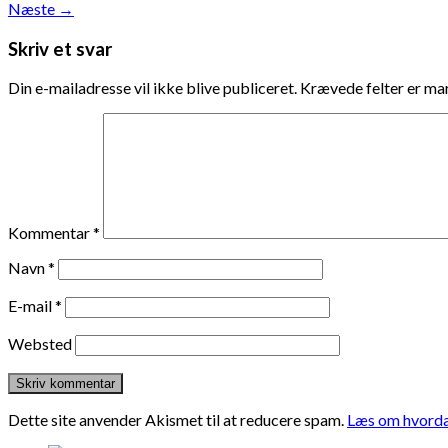
Næste
→
Skriv et svar
Din e-mailadresse vil ikke blive publiceret.
Krævede felter er m
Kommentar
*
Navn
*
E-mail
*
Websted
Dette site anvender Akismet til at reducere spam.
Læs om hvorda