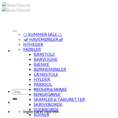
Skip
to
content
🍊 SUMMER SALE 🍊
·🌿 HAVEMØBLER 🌿
NYHEDER
MØBLER
BARSTOLE
BARVOGNE
BÆNKE
BØRNEMØBLER
LÆNESTOLE
HYLDER
PARASOL
REOLER & SKABE
Søg
SENGEGAVLE
efter:
SKAMLER & TABURETTER
SKRIVEBORDE
SOFABORDE
Ingen varer i kurven.
SOFAER