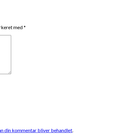
arkeret med
*
n din kommentar bliver behandlet
.