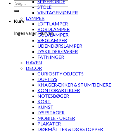
SPISEBORDE
Søg
STOLE
efter:
VINTAGEMØBLER
LAMPER
Kurv
LOFTLAMPER
BORDLAMPER
Ingen varer i kurven.
GULVLAMPER
VÆGLAMPER
UDENDØRSLAMPER
LYSKILDER/PÆRER
FATNINGER
HAVEN
DECOR
CURIOSITY OBJECTS
DUFTLYS
KNAGERÆKKER & STUMTJENERE
KONTORARTIKLER
NOTESBØGER
KORT
KUNST
LYSESTAGER
MOBILE - UROER
PLAKATER
DØRMÅTTER & DØRSTOPPER