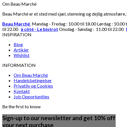
Om Beau Marché
Beau Marché er et sted med sjæl, stemning og dejlig atmosfære, hv
Beau Marché
Mandag - Fredag : 10.00 til 18.00 Lørdag : 10.00 
til 22.00
à côté - Le bistrot
Onsdag - Søndag : 11.00 til 22.00
INSPIRATION
Blog
Artikler
Wishlist
INFORMATION
Om Beau Marché
Handelsbetingelser
Privatliv og Cookies
Kontakt
Job Opportunities
Be the first to know
Sign-up to our newsletter and get 10% off
your next purchase