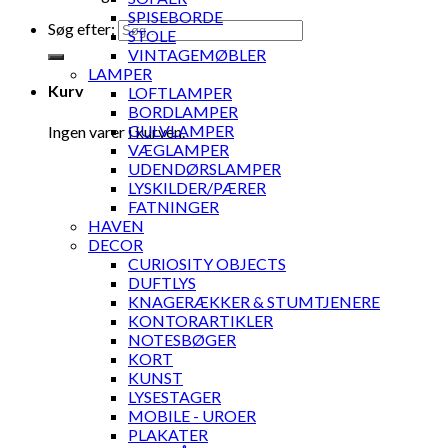
SPISEBORDE
Søg efter:
STOLE
VINTAGEMØBLER
LAMPER
Kurv
LOFTLAMPER
BORDLAMPER
GULVLAMPER
Ingen varer i kurven.
VÆGLAMPER
UDENDØRSLAMPER
LYSKILDER/PÆRER
FATNINGER
HAVEN
DECOR
CURIOSITY OBJECTS
DUFTLYS
KNAGERÆKKER & STUMTJENERE
KONTORARTIKLER
NOTESBØGER
KORT
KUNST
LYSESTAGER
MOBILE - UROER
PLAKATER