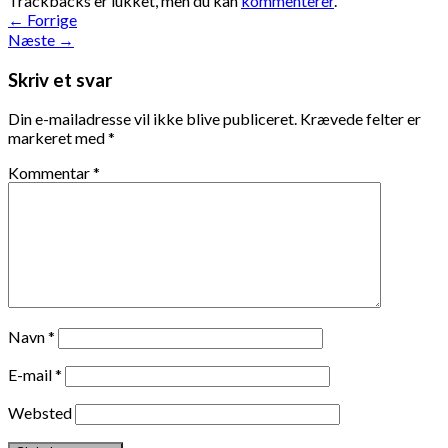
Trackbacks er lukket, men du kan
kommenterer
.
←
Forrige
Næste
→
Skriv et svar
Din e-mailadresse vil ikke blive publiceret.
Krævede felter er
markeret med
*
Kommentar
*
Navn
*
E-mail
*
Websted