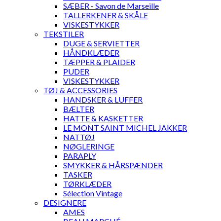
SÆBER - Savon de Marseille
TALLERKENER & SKÅLE
VISKESTYKKER
TEKSTILER
DUGE & SERVIETTER
HÅNDKLÆDER
TÆPPER & PLAIDER
PUDER
VISKESTYKKER
TØJ & ACCESSORIES
HANDSKER & LUFFER
BÆLTER
HATTE & KASKETTER
LE MONT SAINT MICHEL JAKKER
NATTØJ
NØGLERINGE
PARAPLY
SMYKKER & HÅRSPÆNDER
TASKER
TØRKLÆDER
Sélection Vintage
DESIGNERE
AMES