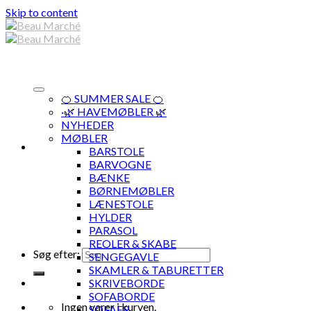
Skip to content
🍊 SUMMER SALE 🍊
·🌿 HAVEMØBLER 🌿
NYHEDER
MØBLER
BARSTOLE
BARVOGNE
BÆNKE
BØRNEMØBLER
LÆNESTOLE
HYLDER
PARASOL
REOLER & SKABE
Søg efter:
SENGEGAVLE
SKAMLER & TABURETTER
SKRIVEBORDE
SOFABORDE
Ingen varer i kurven.
SOFAER