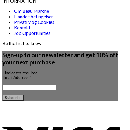
INFORMATION
Om Beau Marché
Handelsbetingelser
Privatliv og Cookies
Kontakt
Job Opportunities
Be the first to know
Sign-up to our newsletter and get 10% off
your next purchase
*
indicates required
Email Address
*