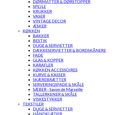
DØRMÅTTER & DØRSTOPPER
SPEJLE
KRUKKER
VASER
VINTAGE DECOR
ÆSKER
KØKKEN
BAKKER
BESTIK
DUGE & SERVIETTER
DÆKKESERVIETTER & BORDSKÅNERE
FADE
GLAS & KOPPER
KARAFLER
KØKKEN ACCESSOIRES
KURVE & KASSER
SKÆREBRÆTTER
SERVERINGSFADE & SKÅLE
SÆBER - Savon de Marseille
TALLERKENER & SKÅLE
VISKESTYKKER
TEKSTILER
DUGE & SERVIETTER
HÅNDKLÆDER