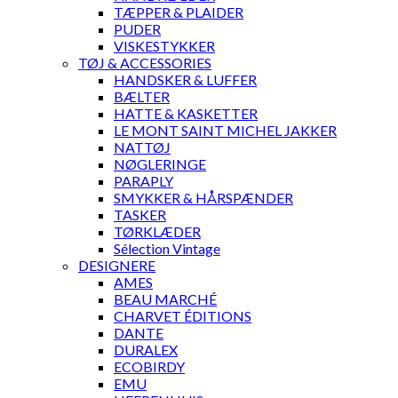
TÆPPER & PLAIDER
PUDER
VISKESTYKKER
TØJ & ACCESSORIES
HANDSKER & LUFFER
BÆLTER
HATTE & KASKETTER
LE MONT SAINT MICHEL JAKKER
NATTØJ
NØGLERINGE
PARAPLY
SMYKKER & HÅRSPÆNDER
TASKER
TØRKLÆDER
Sélection Vintage
DESIGNERE
AMES
BEAU MARCHÉ
CHARVET ÉDITIONS
DANTE
DURALEX
ECOBIRDY
EMU