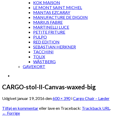
KOK MAISON
LE MONT SAINT MICHEL
MANTAS EZCARAY
MANUFACTURE DE DIGOIN
MARIUS FABRE
MARTINELLI LUCE
PETITE FRITURE
PULPO
RED EDITION
SEBASTIAN HERKNER
TACCHINI
TOLIX
WÄSTBERG
GAVEKORT
CARGO-stol-II-Canvas-waxed-big
Udgivet
januar 19, 2016
den
600 × 390
i
Cargo Chair – Læder
Tilføj en kommentar
eller lave en Traceback:
Trackback URL
.
←
Forrige