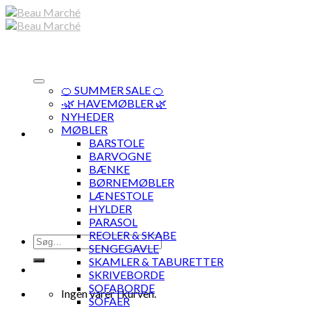
Skip
to
content
🍊 SUMMER SALE 🍊
·🌿 HAVEMØBLER 🌿
NYHEDER
MØBLER
BARSTOLE
BARVOGNE
BÆNKE
BØRNEMØBLER
LÆNESTOLE
HYLDER
PARASOL
REOLER & SKABE
Søg
SENGEGAVLE
efter:
SKAMLER & TABURETTER
SKRIVEBORDE
SOFABORDE
Ingen varer i kurven.
SOFAER