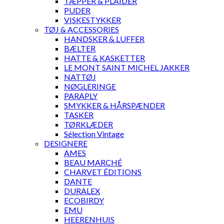
TÆPPER & PLAIDER
PUDER
VISKESTYKKER
TØJ & ACCESSORIES
HANDSKER & LUFFER
BÆLTER
HATTE & KASKETTER
LE MONT SAINT MICHEL JAKKER
NATTØJ
NØGLERINGE
PARAPLY
SMYKKER & HÅRSPÆNDER
TASKER
TØRKLÆDER
Sélection Vintage
DESIGNERE
AMES
BEAU MARCHÉ
CHARVET ÉDITIONS
DANTE
DURALEX
ECOBIRDY
EMU
HEERENHUIS