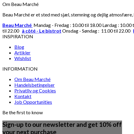
Om Beau Marché
Beau Marché er et sted med sjæl, stemning og dejlig atmosfære, hv
Beau Marché
Mandag - Fredag : 10.00 til 18.00 Lørdag : 10.00 
til 22.00
à côté - Le bistrot
Onsdag - Søndag : 11.00 til 22.00
INSPIRATION
Blog
Artikler
Wishlist
INFORMATION
Om Beau Marché
Handelsbetingelser
Privatliv og Cookies
Kontakt
Job Opportunities
Be the first to know
Sign-up to our newsletter and get 10% off
your next purchase