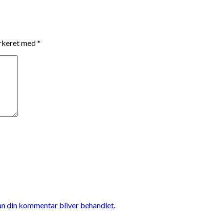
arkeret med
*
n din kommentar bliver behandlet
.