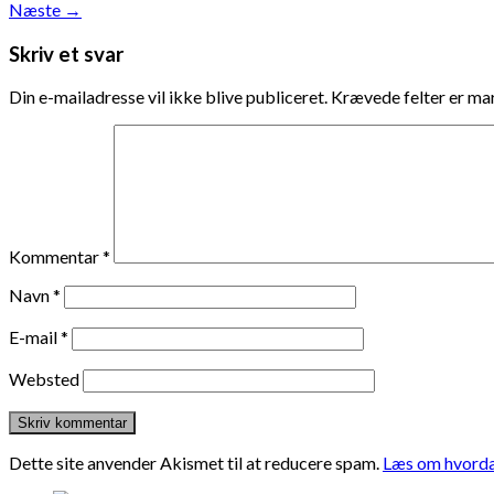
Næste
→
Skriv et svar
Din e-mailadresse vil ikke blive publiceret.
Krævede felter er m
Kommentar
*
Navn
*
E-mail
*
Websted
Dette site anvender Akismet til at reducere spam.
Læs om hvorda