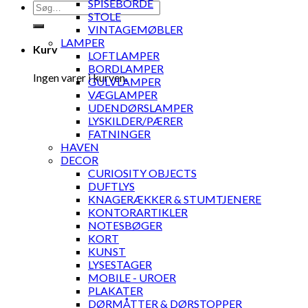
SPISEBORDE
Søg
STOLE
efter:
VINTAGEMØBLER
LAMPER
Kurv
LOFTLAMPER
BORDLAMPER
Ingen varer i kurven.
GULVLAMPER
VÆGLAMPER
UDENDØRSLAMPER
LYSKILDER/PÆRER
FATNINGER
HAVEN
DECOR
CURIOSITY OBJECTS
DUFTLYS
KNAGERÆKKER & STUMTJENERE
KONTORARTIKLER
NOTESBØGER
KORT
KUNST
LYSESTAGER
MOBILE - UROER
PLAKATER
DØRMÅTTER & DØRSTOPPER