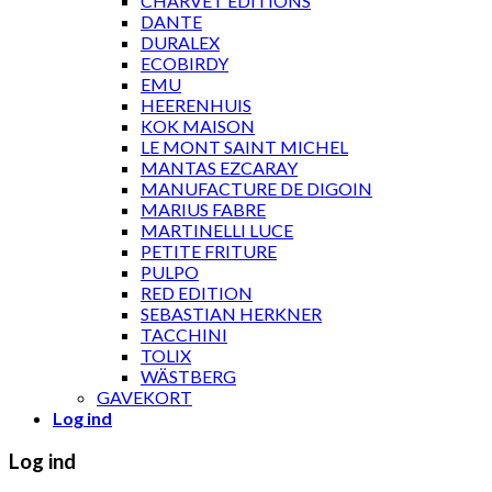
CHARVET ÉDITIONS
DANTE
DURALEX
ECOBIRDY
EMU
HEERENHUIS
KOK MAISON
LE MONT SAINT MICHEL
MANTAS EZCARAY
MANUFACTURE DE DIGOIN
MARIUS FABRE
MARTINELLI LUCE
PETITE FRITURE
PULPO
RED EDITION
SEBASTIAN HERKNER
TACCHINI
TOLIX
WÄSTBERG
GAVEKORT
Log ind
Log ind