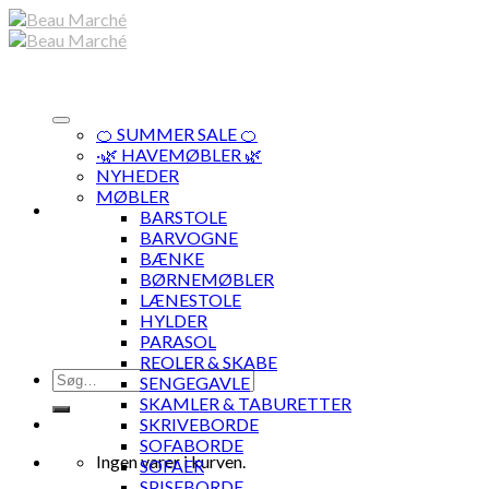
Skip
to
content
🍊 SUMMER SALE 🍊
·🌿 HAVEMØBLER 🌿
NYHEDER
MØBLER
BARSTOLE
BARVOGNE
BÆNKE
BØRNEMØBLER
LÆNESTOLE
HYLDER
PARASOL
REOLER & SKABE
Søg
SENGEGAVLE
efter:
SKAMLER & TABURETTER
SKRIVEBORDE
SOFABORDE
Ingen varer i kurven.
SOFAER
SPISEBORDE