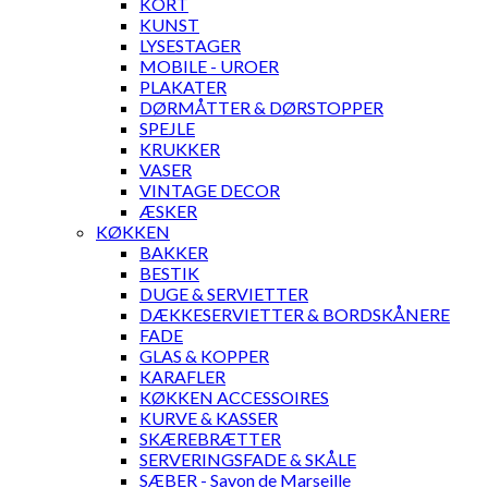
KORT
KUNST
LYSESTAGER
MOBILE - UROER
PLAKATER
DØRMÅTTER & DØRSTOPPER
SPEJLE
KRUKKER
VASER
VINTAGE DECOR
ÆSKER
KØKKEN
BAKKER
BESTIK
DUGE & SERVIETTER
DÆKKESERVIETTER & BORDSKÅNERE
FADE
GLAS & KOPPER
KARAFLER
KØKKEN ACCESSOIRES
KURVE & KASSER
SKÆREBRÆTTER
SERVERINGSFADE & SKÅLE
SÆBER - Savon de Marseille