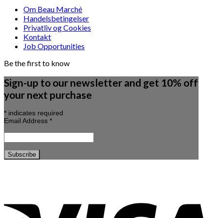
Om Beau Marché
Handelsbetingelser
Privatliv og Cookies
Kontakt
Job Opportunities
Be the first to know
Sign-up to our newsletter and get 10% off
your next purchase
*
indicates required
Email Address
*