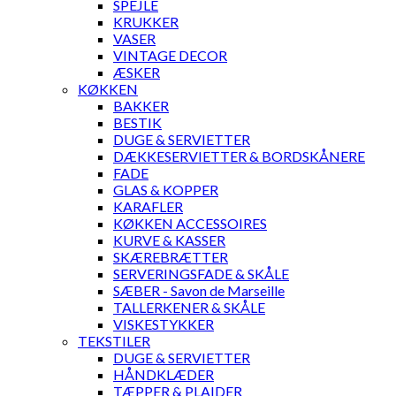
SPEJLE
KRUKKER
VASER
VINTAGE DECOR
ÆSKER
KØKKEN
BAKKER
BESTIK
DUGE & SERVIETTER
DÆKKESERVIETTER & BORDSKÅNERE
FADE
GLAS & KOPPER
KARAFLER
KØKKEN ACCESSOIRES
KURVE & KASSER
SKÆREBRÆTTER
SERVERINGSFADE & SKÅLE
SÆBER - Savon de Marseille
TALLERKENER & SKÅLE
VISKESTYKKER
TEKSTILER
DUGE & SERVIETTER
HÅNDKLÆDER
TÆPPER & PLAIDER