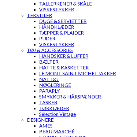
TALLERKENER & SKÅLE
VISKESTYKKER
TEKSTILER
DUGE & SERVIETTER
HÅNDKLÆDER
TÆPPER & PLAIDER
PUDER
VISKESTYKKER
TØJ & ACCESSORIES
HANDSKER & LUFFER
BÆLTER
HATTE & KASKETTER
LE MONT SAINT MICHEL JAKKER
NATTØJ
NØGLERINGE
PARAPLY
SMYKKER & HÅRSPÆNDER
TASKER
TØRKLÆDER
Sélection Vintage
DESIGNERE
AMES
BEAU MARCHÉ