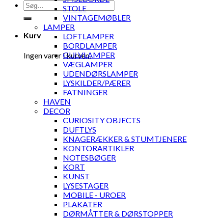
Søg
STOLE
efter:
VINTAGEMØBLER
LAMPER
Kurv
LOFTLAMPER
BORDLAMPER
GULVLAMPER
Ingen varer i kurven.
VÆGLAMPER
UDENDØRSLAMPER
LYSKILDER/PÆRER
FATNINGER
HAVEN
DECOR
CURIOSITY OBJECTS
DUFTLYS
KNAGERÆKKER & STUMTJENERE
KONTORARTIKLER
NOTESBØGER
KORT
KUNST
LYSESTAGER
MOBILE - UROER
PLAKATER
DØRMÅTTER & DØRSTOPPER