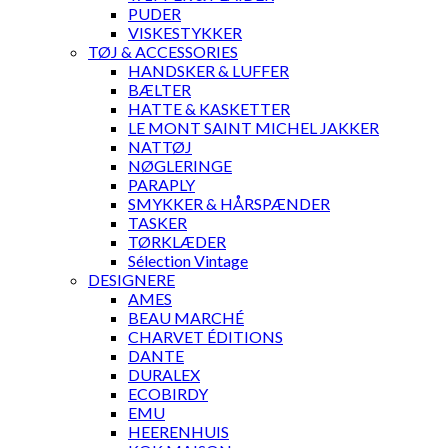
PUDER
VISKESTYKKER
TØJ & ACCESSORIES
HANDSKER & LUFFER
BÆLTER
HATTE & KASKETTER
LE MONT SAINT MICHEL JAKKER
NATTØJ
NØGLERINGE
PARAPLY
SMYKKER & HÅRSPÆNDER
TASKER
TØRKLÆDER
Sélection Vintage
DESIGNERE
AMES
BEAU MARCHÉ
CHARVET ÉDITIONS
DANTE
DURALEX
ECOBIRDY
EMU
HEERENHUIS