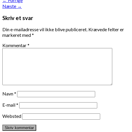
←
Forrige
Næste
→
Skriv et svar
Din e-mailadresse vil ikke blive publiceret.
Krævede felter er
markeret med
*
Kommentar
*
Navn
*
E-mail
*
Websted