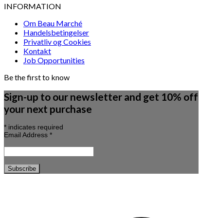
INFORMATION
Om Beau Marché
Handelsbetingelser
Privatliv og Cookies
Kontakt
Job Opportunities
Be the first to know
Sign-up to our newsletter and get 10% off
your next purchase
*
indicates required
Email Address
*