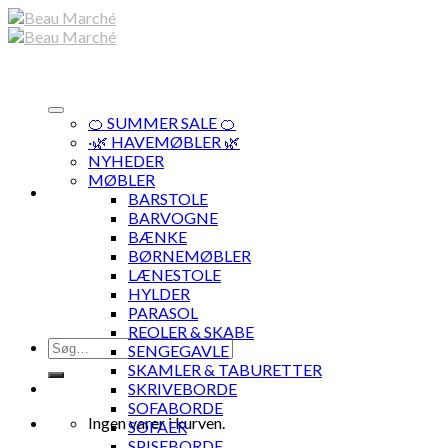
Skip
to
content
🍊 SUMMER SALE 🍊
·🌿 HAVEMØBLER 🌿
NYHEDER
MØBLER
BARSTOLE
BARVOGNE
BÆNKE
BØRNEMØBLER
LÆNESTOLE
HYLDER
PARASOL
REOLER & SKABE
Søg
SENGEGAVLE
efter:
SKAMLER & TABURETTER
SKRIVEBORDE
SOFABORDE
Ingen varer i kurven.
SOFAER
SPISEBORDE