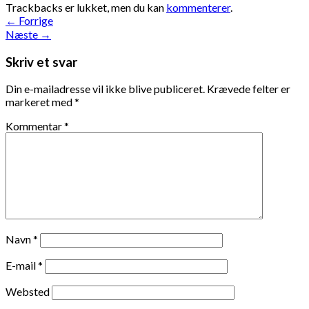
Trackbacks er lukket, men du kan
kommenterer
.
←
Forrige
Næste
→
Skriv et svar
Din e-mailadresse vil ikke blive publiceret.
Krævede felter er
markeret med
*
Kommentar
*
Navn
*
E-mail
*
Websted