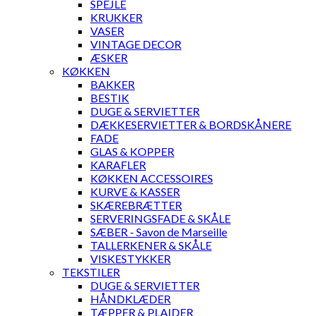
SPEJLE
KRUKKER
VASER
VINTAGE DECOR
ÆSKER
KØKKEN
BAKKER
BESTIK
DUGE & SERVIETTER
DÆKKESERVIETTER & BORDSKÅNERE
FADE
GLAS & KOPPER
KARAFLER
KØKKEN ACCESSOIRES
KURVE & KASSER
SKÆREBRÆTTER
SERVERINGSFADE & SKÅLE
SÆBER - Savon de Marseille
TALLERKENER & SKÅLE
VISKESTYKKER
TEKSTILER
DUGE & SERVIETTER
HÅNDKLÆDER
TÆPPER & PLAIDER