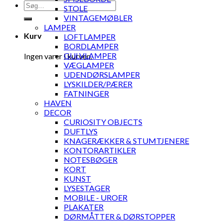
Søg
STOLE
efter:
VINTAGEMØBLER
LAMPER
Kurv
LOFTLAMPER
BORDLAMPER
GULVLAMPER
Ingen varer i kurven.
VÆGLAMPER
UDENDØRSLAMPER
LYSKILDER/PÆRER
FATNINGER
HAVEN
DECOR
CURIOSITY OBJECTS
DUFTLYS
KNAGERÆKKER & STUMTJENERE
KONTORARTIKLER
NOTESBØGER
KORT
KUNST
LYSESTAGER
MOBILE - UROER
PLAKATER
DØRMÅTTER & DØRSTOPPER