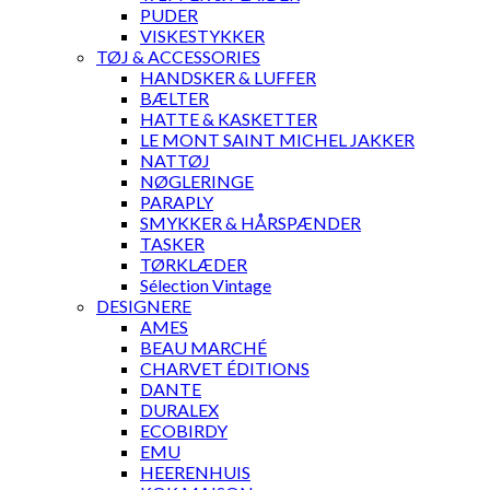
PUDER
VISKESTYKKER
TØJ & ACCESSORIES
HANDSKER & LUFFER
BÆLTER
HATTE & KASKETTER
LE MONT SAINT MICHEL JAKKER
NATTØJ
NØGLERINGE
PARAPLY
SMYKKER & HÅRSPÆNDER
TASKER
TØRKLÆDER
Sélection Vintage
DESIGNERE
AMES
BEAU MARCHÉ
CHARVET ÉDITIONS
DANTE
DURALEX
ECOBIRDY
EMU
HEERENHUIS