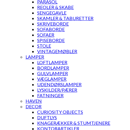
PARASOL
REOLER & SKABE
SENGEGAVLE
SKAMLER & TABURETTER
SKRIVEBORDE
SOFABORDE
SOFAER
SPISEBORDE
STOLE
VINTAGEMØBLER
LAMPER
LOFTLAMPER
BORDLAMPER
GULVLAMPER
VÆGLAMPER
UDENDØRSLAMPER
LYSKILDER/PÆRER
FATNINGER
HAVEN
DECOR
CURIOSITY OBJECTS
DUFTLYS
KNAGERÆKKER & STUMTJENERE
KONTORARTIKLER