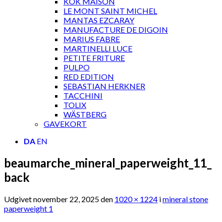
KOK MAISON
LE MONT SAINT MICHEL
MANTAS EZCARAY
MANUFACTURE DE DIGOIN
MARIUS FABRE
MARTINELLI LUCE
PETITE FRITURE
PULPO
RED EDITION
SEBASTIAN HERKNER
TACCHINI
TOLIX
WÄSTBERG
GAVEKORT
DA
EN
beaumarche_mineral_paperweight_11_
back
Udgivet
november 22, 2025
den
1020 × 1224
i
mineral stone
paperweight 1