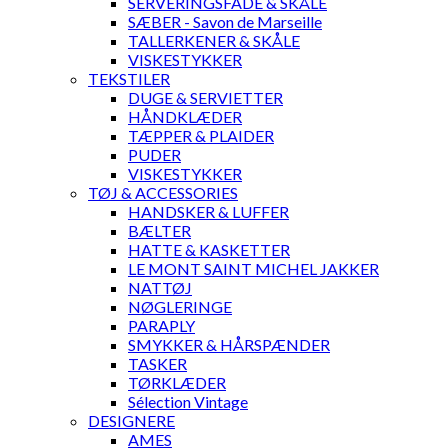
SERVERINGSFADE & SKÅLE
SÆBER - Savon de Marseille
TALLERKENER & SKÅLE
VISKESTYKKER
TEKSTILER
DUGE & SERVIETTER
HÅNDKLÆDER
TÆPPER & PLAIDER
PUDER
VISKESTYKKER
TØJ & ACCESSORIES
HANDSKER & LUFFER
BÆLTER
HATTE & KASKETTER
LE MONT SAINT MICHEL JAKKER
NATTØJ
NØGLERINGE
PARAPLY
SMYKKER & HÅRSPÆNDER
TASKER
TØRKLÆDER
Sélection Vintage
DESIGNERE
AMES