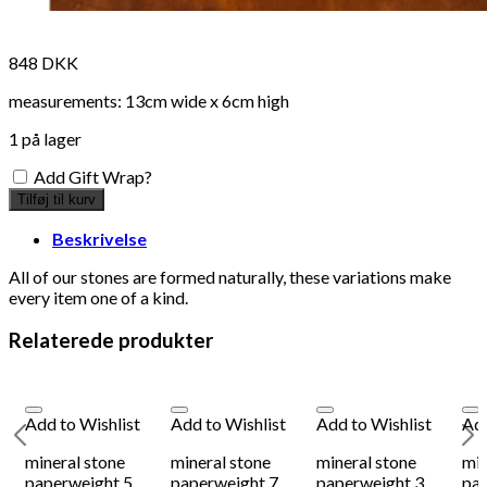
848
DKK
measurements: 13cm wide x 6cm high
1 på lager
Add Gift Wrap?
Tilføj til kurv
Beskrivelse
All of our stones are formed naturally, these variations make
every item one of a kind.
Relaterede produkter
Add to Wishlist
Add to Wishlist
Add to Wishlist
Add
mineral stone
mineral stone
mineral stone
min
paperweight 5
paperweight 7
paperweight 3
pap