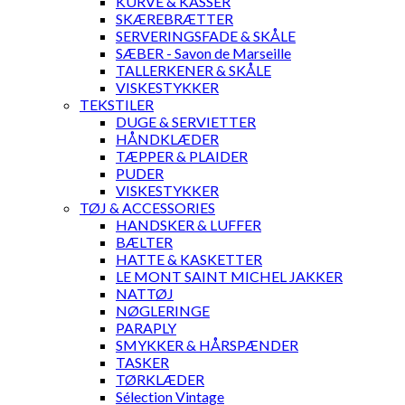
KURVE & KASSER
SKÆREBRÆTTER
SERVERINGSFADE & SKÅLE
SÆBER - Savon de Marseille
TALLERKENER & SKÅLE
VISKESTYKKER
TEKSTILER
DUGE & SERVIETTER
HÅNDKLÆDER
TÆPPER & PLAIDER
PUDER
VISKESTYKKER
TØJ & ACCESSORIES
HANDSKER & LUFFER
BÆLTER
HATTE & KASKETTER
LE MONT SAINT MICHEL JAKKER
NATTØJ
NØGLERINGE
PARAPLY
SMYKKER & HÅRSPÆNDER
TASKER
TØRKLÆDER
Sélection Vintage