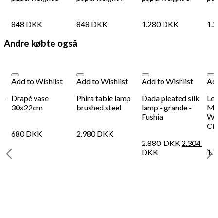
848
DKK
848
DKK
1.280
DKK
1.
Andre købte også
Add to Wishlist
Add to Wishlist
Add to Wishlist
Add
 -
Drapé vase
Phira table lamp
Dada pleated silk
Le 
30x22cm
brushed steel
lamp - grande -
Me
Fushia
Wor
Cit
680
DKK
2.980
DKK
2.880
DKK
2.304
DKK
1.