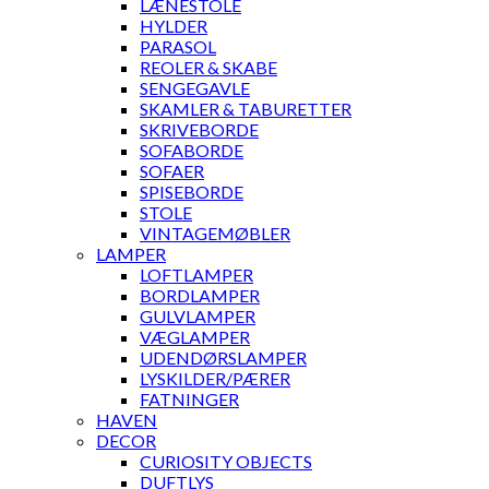
LÆNESTOLE
HYLDER
PARASOL
REOLER & SKABE
SENGEGAVLE
SKAMLER & TABURETTER
SKRIVEBORDE
SOFABORDE
SOFAER
SPISEBORDE
STOLE
VINTAGEMØBLER
LAMPER
LOFTLAMPER
BORDLAMPER
GULVLAMPER
VÆGLAMPER
UDENDØRSLAMPER
LYSKILDER/PÆRER
FATNINGER
HAVEN
DECOR
CURIOSITY OBJECTS
DUFTLYS