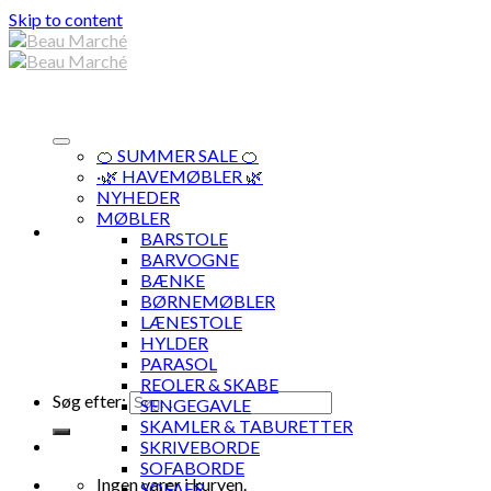
Skip to content
🍊 SUMMER SALE 🍊
·🌿 HAVEMØBLER 🌿
NYHEDER
MØBLER
BARSTOLE
BARVOGNE
BÆNKE
BØRNEMØBLER
LÆNESTOLE
HYLDER
PARASOL
REOLER & SKABE
Søg efter:
SENGEGAVLE
SKAMLER & TABURETTER
SKRIVEBORDE
SOFABORDE
Ingen varer i kurven.
SOFAER