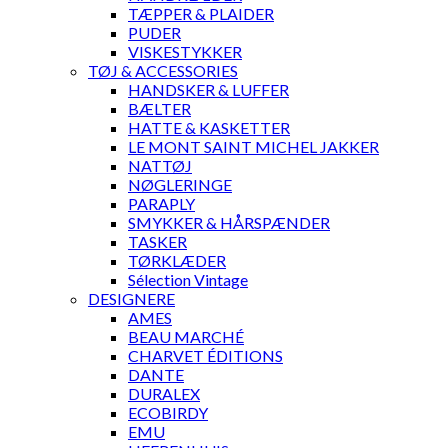
TÆPPER & PLAIDER
PUDER
VISKESTYKKER
TØJ & ACCESSORIES
HANDSKER & LUFFER
BÆLTER
HATTE & KASKETTER
LE MONT SAINT MICHEL JAKKER
NATTØJ
NØGLERINGE
PARAPLY
SMYKKER & HÅRSPÆNDER
TASKER
TØRKLÆDER
Sélection Vintage
DESIGNERE
AMES
BEAU MARCHÉ
CHARVET ÉDITIONS
DANTE
DURALEX
ECOBIRDY
EMU