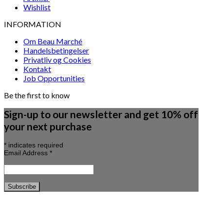
Wishlist
INFORMATION
Om Beau Marché
Handelsbetingelser
Privatliv og Cookies
Kontakt
Job Opportunities
Be the first to know
Sign-up to our newsletter and get 10% off
your next purchase
*
indicates required
Email Address
*