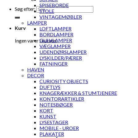
SPISEBORDE
Søg efter:
STOLE
VINTAGEMØBLER
LAMPER
Kurv
LOFTLAMPER
BORDLAMPER
GULVLAMPER
Ingen varer i kurven.
VÆGLAMPER
UDENDØRSLAMPER
LYSKILDER/PÆRER
FATNINGER
HAVEN
DECOR
CURIOSITY OBJECTS
DUFTLYS
KNAGERÆKKER & STUMTJENERE
KONTORARTIKLER
NOTESBØGER
KORT
KUNST
LYSESTAGER
MOBILE - UROER
PLAKATER