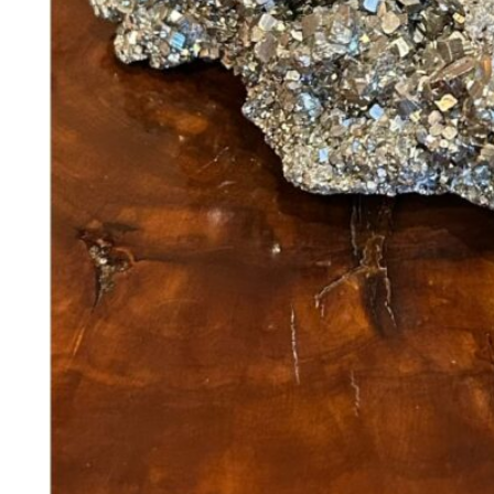
368
DKK
Tilføj til kurv
36
Se kurv
Kasse