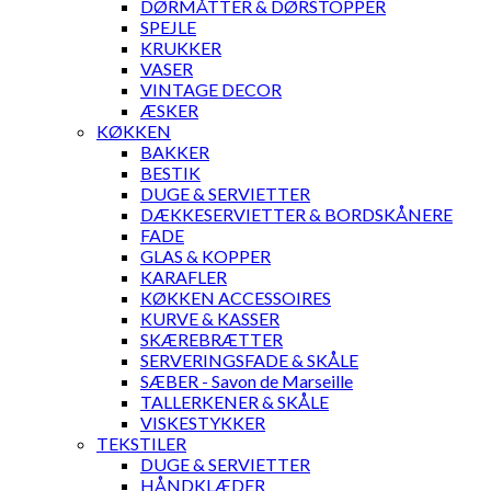
DØRMÅTTER & DØRSTOPPER
SPEJLE
KRUKKER
VASER
VINTAGE DECOR
ÆSKER
KØKKEN
BAKKER
BESTIK
DUGE & SERVIETTER
DÆKKESERVIETTER & BORDSKÅNERE
FADE
GLAS & KOPPER
KARAFLER
KØKKEN ACCESSOIRES
KURVE & KASSER
SKÆREBRÆTTER
SERVERINGSFADE & SKÅLE
SÆBER - Savon de Marseille
TALLERKENER & SKÅLE
VISKESTYKKER
TEKSTILER
DUGE & SERVIETTER
HÅNDKLÆDER