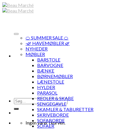
Skip
to
content
🍊 SUMMER SALE 🍊
·🌿 HAVEMØBLER 🌿
NYHEDER
MØBLER
BARSTOLE
BARVOGNE
BÆNKE
BØRNEMØBLER
LÆNESTOLE
HYLDER
PARASOL
REOLER & SKABE
Søg
SENGEGAVLE
efter:
SKAMLER & TABURETTER
SKRIVEBORDE
SOFABORDE
Ingen varer i kurven.
SOFAER