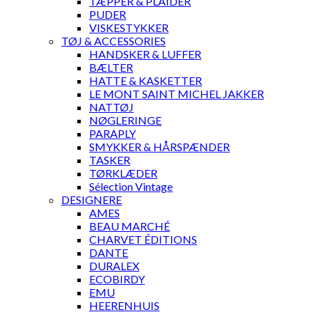
TÆPPER & PLAIDER
PUDER
VISKESTYKKER
TØJ & ACCESSORIES
HANDSKER & LUFFER
BÆLTER
HATTE & KASKETTER
LE MONT SAINT MICHEL JAKKER
NATTØJ
NØGLERINGE
PARAPLY
SMYKKER & HÅRSPÆNDER
TASKER
TØRKLÆDER
Sélection Vintage
DESIGNERE
AMES
BEAU MARCHÉ
CHARVET ÉDITIONS
DANTE
DURALEX
ECOBIRDY
EMU
HEERENHUIS