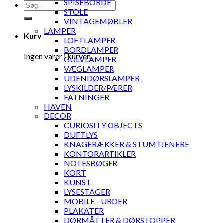
SPISEBORDE
Søg
STOLE
efter:
VINTAGEMØBLER
LAMPER
Kurv
LOFTLAMPER
BORDLAMPER
Ingen varer i kurven.
GULVLAMPER
VÆGLAMPER
UDENDØRSLAMPER
LYSKILDER/PÆRER
FATNINGER
HAVEN
DECOR
CURIOSITY OBJECTS
DUFTLYS
KNAGERÆKKER & STUMTJENERE
KONTORARTIKLER
NOTESBØGER
KORT
KUNST
LYSESTAGER
MOBILE - UROER
PLAKATER
DØRMÅTTER & DØRSTOPPER