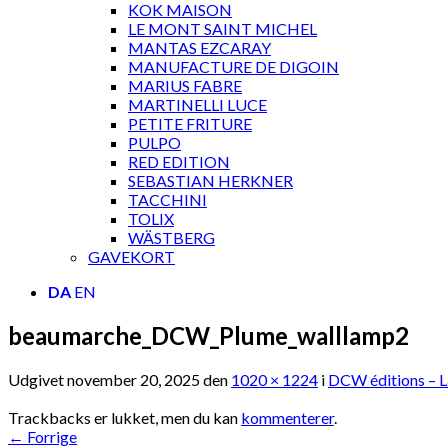
KOK MAISON
LE MONT SAINT MICHEL
MANTAS EZCARAY
MANUFACTURE DE DIGOIN
MARIUS FABRE
MARTINELLI LUCE
PETITE FRITURE
PULPO
RED EDITION
SEBASTIAN HERKNER
TACCHINI
TOLIX
WÄSTBERG
GAVEKORT
DA
EN
beaumarche_DCW_Plume_walllamp2
Udgivet
november 20, 2025
den
1020 × 1224
i
DCW éditions – L
Trackbacks er lukket, men du kan
kommenterer
.
←
Forrige