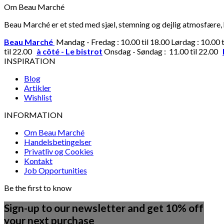
Om Beau Marché
Beau Marché er et sted med sjæl, stemning og dejlig atmosfære, hv
Beau Marché
Mandag - Fredag : 10.00 til 18.00 Lørdag : 10.00 
til 22.00
à côté - Le bistrot
Onsdag - Søndag : 11.00 til 22.00
INSPIRATION
Blog
Artikler
Wishlist
INFORMATION
Om Beau Marché
Handelsbetingelser
Privatliv og Cookies
Kontakt
Job Opportunities
Be the first to know
Sign-up to our newsletter and get 10% off
your next purchase