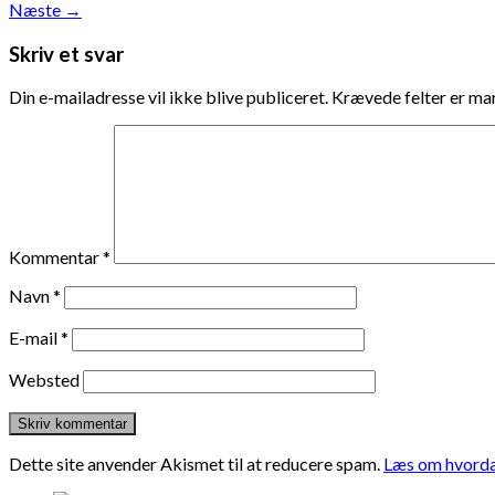
Næste
→
Skriv et svar
Din e-mailadresse vil ikke blive publiceret.
Krævede felter er m
Kommentar
*
Navn
*
E-mail
*
Websted
Dette site anvender Akismet til at reducere spam.
Læs om hvorda