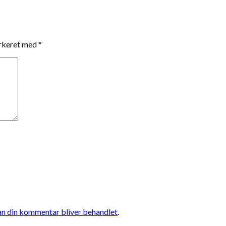
arkeret med
*
n din kommentar bliver behandlet
.