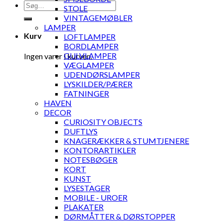
Søg
STOLE
efter:
VINTAGEMØBLER
LAMPER
Kurv
LOFTLAMPER
BORDLAMPER
GULVLAMPER
Ingen varer i kurven.
VÆGLAMPER
UDENDØRSLAMPER
LYSKILDER/PÆRER
FATNINGER
HAVEN
DECOR
CURIOSITY OBJECTS
DUFTLYS
KNAGERÆKKER & STUMTJENERE
KONTORARTIKLER
NOTESBØGER
KORT
KUNST
LYSESTAGER
MOBILE - UROER
PLAKATER
DØRMÅTTER & DØRSTOPPER