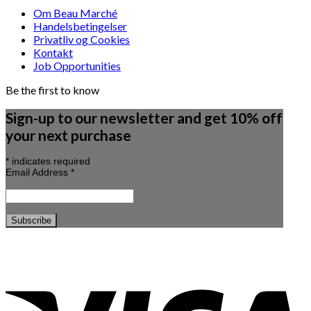
Om Beau Marché
Handelsbetingelser
Privatliv og Cookies
Kontakt
Job Opportunities
Be the first to know
Sign-up to our newsletter and get 10% off
your next purchase
*
indicates required
Email Address
*