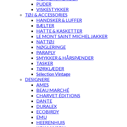
PUDER
VISKESTYKKER
TØJ & ACCESSORIES
HANDSKER & LUFFER
BÆLTER
HATTE & KASKETTER
LE MONT SAINT MICHEL JAKKER
NATTØJ
NØGLERINGE
PARAPLY
SMYKKER & HÅRSPÆNDER
TASKER
TØRKLÆDER
Sélection Vintage
DESIGNERE
AMES
BEAU MARCHÉ
CHARVET ÉDITIONS
DANTE
DURALEX
ECOBIRDY
EMU
HEERENHUIS