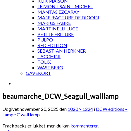
KOK MAISON
LE MONT SAINT MICHEL
MANTAS EZCARAY
MANUFACTURE DE DIGOIN
MARIUS FABRE
MARTINELLI LUCE
PETITE FRITURE
PULPO
RED EDITION
SEBASTIAN HERKNER
TACCHINI
TOLIX
WÄSTBERG
GAVEKORT
beaumarche_DCW_Seagull_walllamp
Udgivet
november 20, 2025
den
1020 × 1224
i
DCW éditions –
Lampe C wall lamp
Trackbacks er lukket, men du kan
kommenterer
.