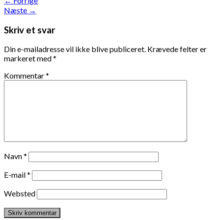
←
Forrige
Næste
→
Skriv et svar
Din e-mailadresse vil ikke blive publiceret.
Krævede felter er
markeret med
*
Kommentar
*
Navn
*
E-mail
*
Websted