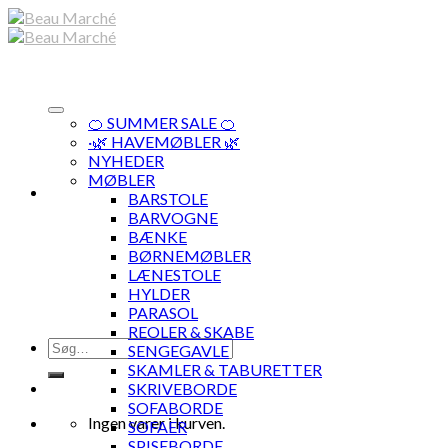
Skip
to
content
🍊 SUMMER SALE 🍊
·🌿 HAVEMØBLER 🌿
NYHEDER
MØBLER
BARSTOLE
BARVOGNE
BÆNKE
BØRNEMØBLER
LÆNESTOLE
HYLDER
PARASOL
REOLER & SKABE
Søg
SENGEGAVLE
efter:
SKAMLER & TABURETTER
SKRIVEBORDE
SOFABORDE
Ingen varer i kurven.
SOFAER
SPISEBORDE