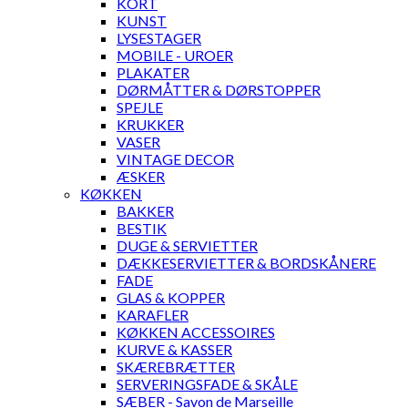
KORT
KUNST
LYSESTAGER
MOBILE - UROER
PLAKATER
DØRMÅTTER & DØRSTOPPER
SPEJLE
KRUKKER
VASER
VINTAGE DECOR
ÆSKER
KØKKEN
BAKKER
BESTIK
DUGE & SERVIETTER
DÆKKESERVIETTER & BORDSKÅNERE
FADE
GLAS & KOPPER
KARAFLER
KØKKEN ACCESSOIRES
KURVE & KASSER
SKÆREBRÆTTER
SERVERINGSFADE & SKÅLE
SÆBER - Savon de Marseille