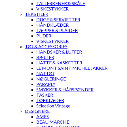
TALLERKENER & SKÅLE
VISKESTYKKER
TEKSTILER
DUGE & SERVIETTER
HÅNDKLÆDER
TÆPPER & PLAIDER
PUDER
VISKESTYKKER
TØJ & ACCESSORIES
HANDSKER & LUFFER
BÆLTER
HATTE & KASKETTER
LE MONT SAINT MICHEL JAKKER
NATTØJ
NØGLERINGE
PARAPLY
SMYKKER & HÅRSPÆNDER
TASKER
TØRKLÆDER
Sélection Vintage
DESIGNERE
AMES
BEAU MARCHÉ