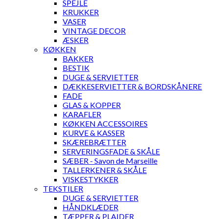
SPEJLE
KRUKKER
VASER
VINTAGE DECOR
ÆSKER
KØKKEN
BAKKER
BESTIK
DUGE & SERVIETTER
DÆKKESERVIETTER & BORDSKÅNERE
FADE
GLAS & KOPPER
KARAFLER
KØKKEN ACCESSOIRES
KURVE & KASSER
SKÆREBRÆTTER
SERVERINGSFADE & SKÅLE
SÆBER - Savon de Marseille
TALLERKENER & SKÅLE
VISKESTYKKER
TEKSTILER
DUGE & SERVIETTER
HÅNDKLÆDER
TÆPPER & PLAIDER