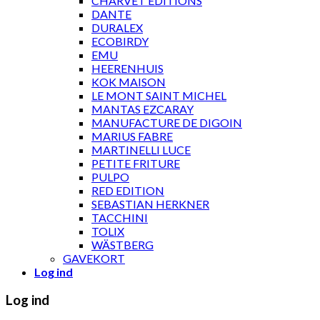
CHARVET ÉDITIONS
DANTE
DURALEX
ECOBIRDY
EMU
HEERENHUIS
KOK MAISON
LE MONT SAINT MICHEL
MANTAS EZCARAY
MANUFACTURE DE DIGOIN
MARIUS FABRE
MARTINELLI LUCE
PETITE FRITURE
PULPO
RED EDITION
SEBASTIAN HERKNER
TACCHINI
TOLIX
WÄSTBERG
GAVEKORT
Log ind
Log ind