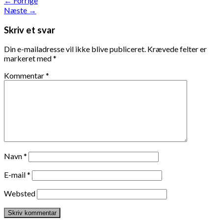
←
Forrige
Næste
→
Skriv et svar
Din e-mailadresse vil ikke blive publiceret.
Krævede felter er
markeret med
*
Kommentar
*
Navn
*
E-mail
*
Websted