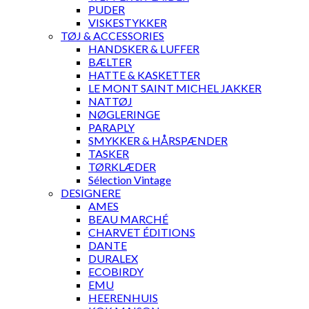
PUDER
VISKESTYKKER
TØJ & ACCESSORIES
HANDSKER & LUFFER
BÆLTER
HATTE & KASKETTER
LE MONT SAINT MICHEL JAKKER
NATTØJ
NØGLERINGE
PARAPLY
SMYKKER & HÅRSPÆNDER
TASKER
TØRKLÆDER
Sélection Vintage
DESIGNERE
AMES
BEAU MARCHÉ
CHARVET ÉDITIONS
DANTE
DURALEX
ECOBIRDY
EMU
HEERENHUIS