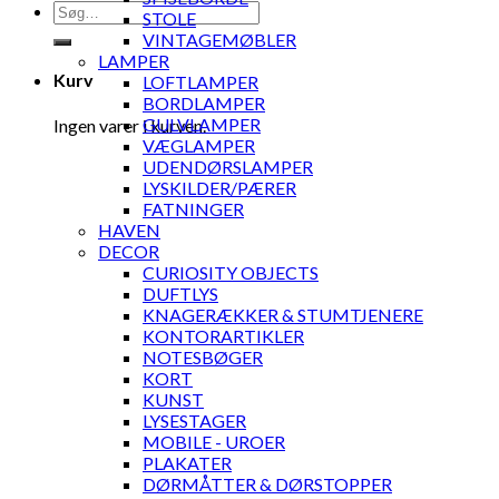
Søg
STOLE
efter:
VINTAGEMØBLER
LAMPER
Kurv
LOFTLAMPER
BORDLAMPER
GULVLAMPER
Ingen varer i kurven.
VÆGLAMPER
UDENDØRSLAMPER
LYSKILDER/PÆRER
FATNINGER
HAVEN
DECOR
CURIOSITY OBJECTS
DUFTLYS
KNAGERÆKKER & STUMTJENERE
KONTORARTIKLER
NOTESBØGER
KORT
KUNST
LYSESTAGER
MOBILE - UROER
PLAKATER
DØRMÅTTER & DØRSTOPPER