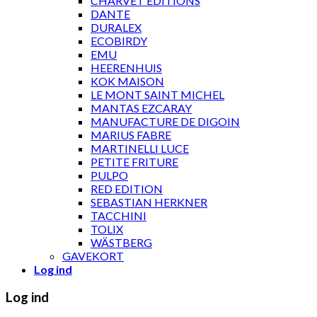
CHARVET ÉDITIONS
DANTE
DURALEX
ECOBIRDY
EMU
HEERENHUIS
KOK MAISON
LE MONT SAINT MICHEL
MANTAS EZCARAY
MANUFACTURE DE DIGOIN
MARIUS FABRE
MARTINELLI LUCE
PETITE FRITURE
PULPO
RED EDITION
SEBASTIAN HERKNER
TACCHINI
TOLIX
WÄSTBERG
GAVEKORT
Log ind
Log ind