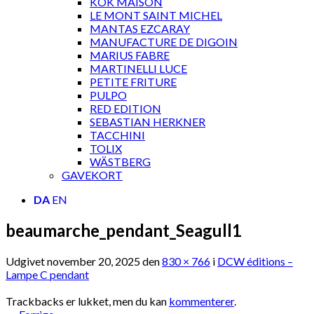
KOK MAISON
LE MONT SAINT MICHEL
MANTAS EZCARAY
MANUFACTURE DE DIGOIN
MARIUS FABRE
MARTINELLI LUCE
PETITE FRITURE
PULPO
RED EDITION
SEBASTIAN HERKNER
TACCHINI
TOLIX
WÄSTBERG
GAVEKORT
DA
EN
beaumarche_pendant_Seagull1
Udgivet
november 20, 2025
den
830 × 766
i
DCW éditions –
Lampe C pendant
Trackbacks er lukket, men du kan
kommenterer
.