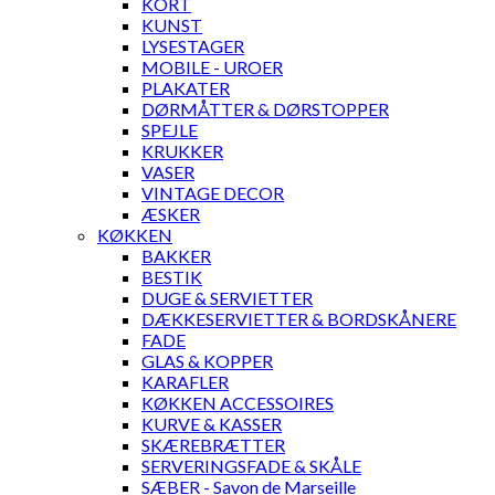
KORT
KUNST
LYSESTAGER
MOBILE - UROER
PLAKATER
DØRMÅTTER & DØRSTOPPER
SPEJLE
KRUKKER
VASER
VINTAGE DECOR
ÆSKER
KØKKEN
BAKKER
BESTIK
DUGE & SERVIETTER
DÆKKESERVIETTER & BORDSKÅNERE
FADE
GLAS & KOPPER
KARAFLER
KØKKEN ACCESSOIRES
KURVE & KASSER
SKÆREBRÆTTER
SERVERINGSFADE & SKÅLE
SÆBER - Savon de Marseille