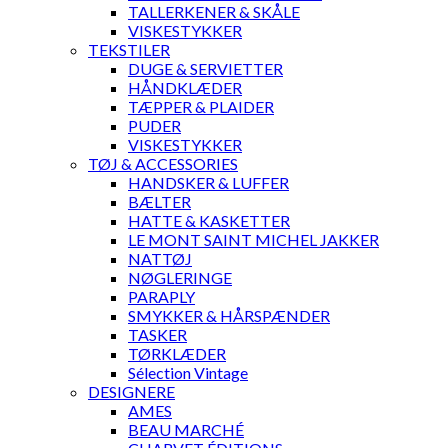
TALLERKENER & SKÅLE
VISKESTYKKER
TEKSTILER
DUGE & SERVIETTER
HÅNDKLÆDER
TÆPPER & PLAIDER
PUDER
VISKESTYKKER
TØJ & ACCESSORIES
HANDSKER & LUFFER
BÆLTER
HATTE & KASKETTER
LE MONT SAINT MICHEL JAKKER
NATTØJ
NØGLERINGE
PARAPLY
SMYKKER & HÅRSPÆNDER
TASKER
TØRKLÆDER
Sélection Vintage
DESIGNERE
AMES
BEAU MARCHÉ