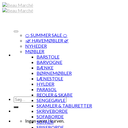
Skip
to
content
🍊 SUMMER SALE 🍊
·🌿 HAVEMØBLER 🌿
NYHEDER
MØBLER
BARSTOLE
BARVOGNE
BÆNKE
BØRNEMØBLER
LÆNESTOLE
HYLDER
PARASOL
REOLER & SKABE
Søg
SENGEGAVLE
efter:
SKAMLER & TABURETTER
SKRIVEBORDE
SOFABORDE
Ingen varer i kurven.
SOFAER
SPISEBORDE