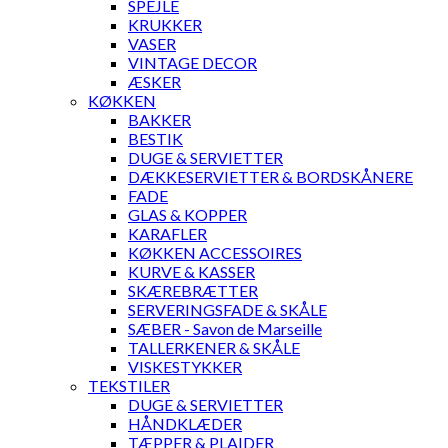
SPEJLE
KRUKKER
VASER
VINTAGE DECOR
ÆSKER
KØKKEN
BAKKER
BESTIK
DUGE & SERVIETTER
DÆKKESERVIETTER & BORDSKÅNERE
FADE
GLAS & KOPPER
KARAFLER
KØKKEN ACCESSOIRES
KURVE & KASSER
SKÆREBRÆTTER
SERVERINGSFADE & SKÅLE
SÆBER - Savon de Marseille
TALLERKENER & SKÅLE
VISKESTYKKER
TEKSTILER
DUGE & SERVIETTER
HÅNDKLÆDER
TÆPPER & PLAIDER