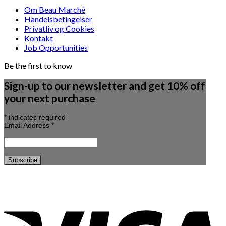
Om Beau Marché
Handelsbetingelser
Privatliv og Cookies
Kontakt
Job Opportunities
Be the first to know
Sign-up to our newsletter and get 10% off
your next purchase
*
indicates required
Email Address
*