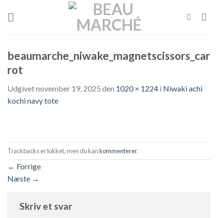
Skip
to
content
beaumarche_niwake_magnetscissors_car
rot
Udgivet
november 19, 2025
den
1020 × 1224
i
Niwaki achi
kochi navy tote
Trackbacks er lukket, men du kan
kommenterer
.
←
Forrige
Næste
→
Skriv et svar