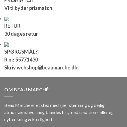
PRISMATCH
Vi tilbyder prismatch
RETUR
30 dages retur
SPØRGSMÅL?
Ring 55771430
Skriv webshop@beaumarche.dk
OM BEAU MARCHÉ
Beau Marché er et sted med sjæl, stemning og dejlig
atmosfære, hvor ting blandes frit, med tradition - eller ej,
nytænkning & kærlighed