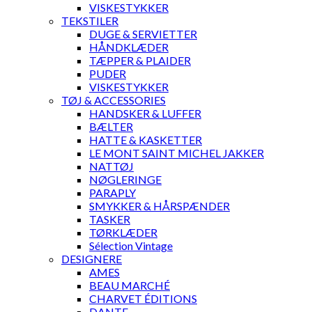
VISKESTYKKER
TEKSTILER
DUGE & SERVIETTER
HÅNDKLÆDER
TÆPPER & PLAIDER
PUDER
VISKESTYKKER
TØJ & ACCESSORIES
HANDSKER & LUFFER
BÆLTER
HATTE & KASKETTER
LE MONT SAINT MICHEL JAKKER
NATTØJ
NØGLERINGE
PARAPLY
SMYKKER & HÅRSPÆNDER
TASKER
TØRKLÆDER
Sélection Vintage
DESIGNERE
AMES
BEAU MARCHÉ
CHARVET ÉDITIONS
DANTE