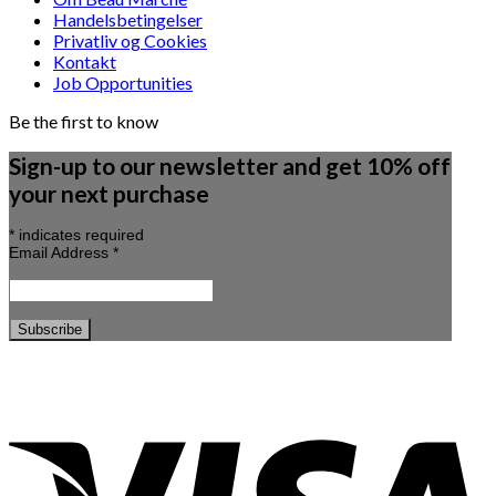
Handelsbetingelser
Privatliv og Cookies
Kontakt
Job Opportunities
Be the first to know
Sign-up to our newsletter and get 10% off
your next purchase
*
indicates required
Email Address
*