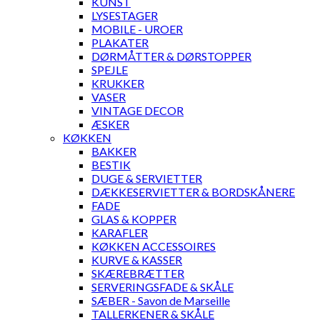
KUNST
LYSESTAGER
MOBILE - UROER
PLAKATER
DØRMÅTTER & DØRSTOPPER
SPEJLE
KRUKKER
VASER
VINTAGE DECOR
ÆSKER
KØKKEN
BAKKER
BESTIK
DUGE & SERVIETTER
DÆKKESERVIETTER & BORDSKÅNERE
FADE
GLAS & KOPPER
KARAFLER
KØKKEN ACCESSOIRES
KURVE & KASSER
SKÆREBRÆTTER
SERVERINGSFADE & SKÅLE
SÆBER - Savon de Marseille
TALLERKENER & SKÅLE