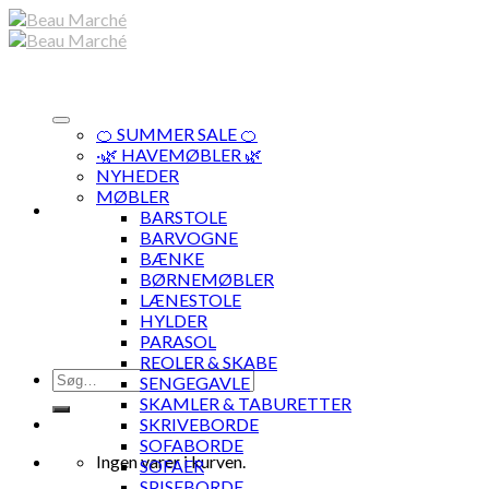
Skip
to
content
🍊 SUMMER SALE 🍊
·🌿 HAVEMØBLER 🌿
NYHEDER
MØBLER
BARSTOLE
BARVOGNE
BÆNKE
BØRNEMØBLER
LÆNESTOLE
HYLDER
PARASOL
REOLER & SKABE
Søg
SENGEGAVLE
efter:
SKAMLER & TABURETTER
SKRIVEBORDE
SOFABORDE
Ingen varer i kurven.
SOFAER
SPISEBORDE