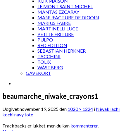
KOK MAISON
LE MONT SAINT MICHEL
MANTAS EZCARAY
MANUFACTURE DE DIGOIN
MARIUS FABRE
MARTINELLI LUCE
PETITE FRITURE
PULPO
RED EDITION
SEBASTIAN HERKNER
TACCHINI
TOLIX
WÄSTBERG
GAVEKORT
beaumarche_niwake_crayons1
Udgivet
november 19, 2025
den
1020 × 1224
i
Niwaki achi
kochi navy tote
Trackbacks er lukket, men du kan
kommenterer
.