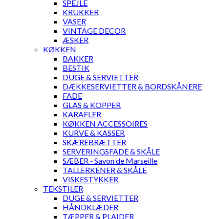
SPEJLE
KRUKKER
VASER
VINTAGE DECOR
ÆSKER
KØKKEN
BAKKER
BESTIK
DUGE & SERVIETTER
DÆKKESERVIETTER & BORDSKÅNERE
FADE
GLAS & KOPPER
KARAFLER
KØKKEN ACCESSOIRES
KURVE & KASSER
SKÆREBRÆTTER
SERVERINGSFADE & SKÅLE
SÆBER - Savon de Marseille
TALLERKENER & SKÅLE
VISKESTYKKER
TEKSTILER
DUGE & SERVIETTER
HÅNDKLÆDER
TÆPPER & PLAIDER