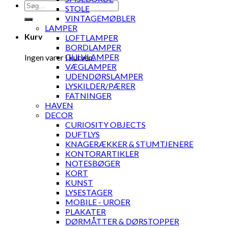
Søg
STOLE
efter:
VINTAGEMØBLER
LAMPER
Kurv
LOFTLAMPER
BORDLAMPER
GULVLAMPER
Ingen varer i kurven.
VÆGLAMPER
UDENDØRSLAMPER
LYSKILDER/PÆRER
FATNINGER
HAVEN
DECOR
CURIOSITY OBJECTS
DUFTLYS
KNAGERÆKKER & STUMTJENERE
KONTORARTIKLER
NOTESBØGER
KORT
KUNST
LYSESTAGER
MOBILE - UROER
PLAKATER
DØRMÅTTER & DØRSTOPPER