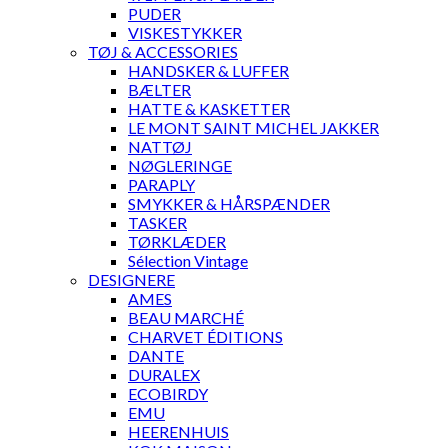
PUDER
VISKESTYKKER
TØJ & ACCESSORIES
HANDSKER & LUFFER
BÆLTER
HATTE & KASKETTER
LE MONT SAINT MICHEL JAKKER
NATTØJ
NØGLERINGE
PARAPLY
SMYKKER & HÅRSPÆNDER
TASKER
TØRKLÆDER
Sélection Vintage
DESIGNERE
AMES
BEAU MARCHÉ
CHARVET ÉDITIONS
DANTE
DURALEX
ECOBIRDY
EMU
HEERENHUIS