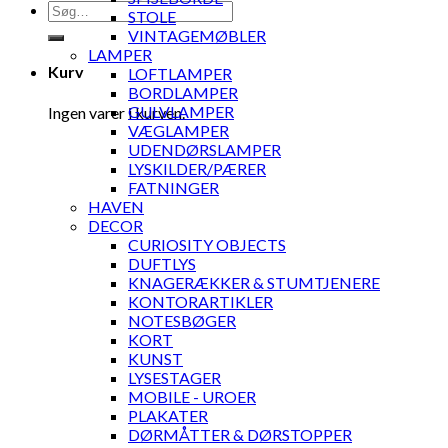
Søg
STOLE
efter:
VINTAGEMØBLER
LAMPER
Kurv
LOFTLAMPER
BORDLAMPER
GULVLAMPER
Ingen varer i kurven.
VÆGLAMPER
UDENDØRSLAMPER
LYSKILDER/PÆRER
FATNINGER
HAVEN
DECOR
CURIOSITY OBJECTS
DUFTLYS
KNAGERÆKKER & STUMTJENERE
KONTORARTIKLER
NOTESBØGER
KORT
KUNST
LYSESTAGER
MOBILE - UROER
PLAKATER
DØRMÅTTER & DØRSTOPPER