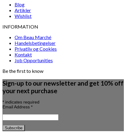
Blog
Artikler
Wishlist
INFORMATION
Om Beau Marché
Handelsbetingelser
Privatliv og Cookies
Kontakt
Job Opportunities
Be the first to know
Sign-up to our newsletter and get 10% off
your next purchase
*
indicates required
Email Address
*