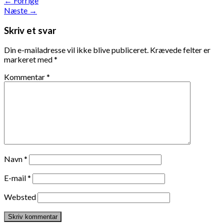
←
Forrige
Næste
→
Skriv et svar
Din e-mailadresse vil ikke blive publiceret.
Krævede felter er
markeret med
*
Kommentar
*
Navn
*
E-mail
*
Websted