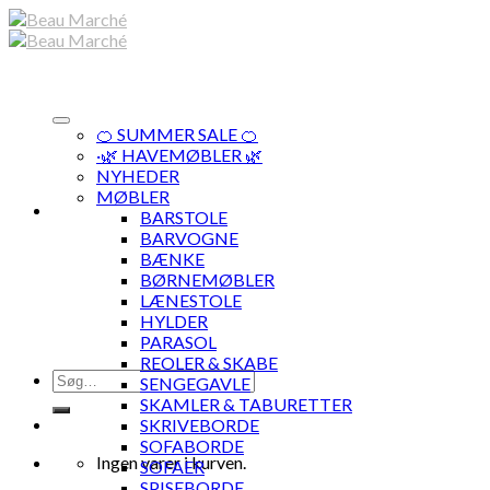
Skip
to
content
🍊 SUMMER SALE 🍊
·🌿 HAVEMØBLER 🌿
NYHEDER
MØBLER
BARSTOLE
BARVOGNE
BÆNKE
BØRNEMØBLER
LÆNESTOLE
HYLDER
PARASOL
REOLER & SKABE
Søg
SENGEGAVLE
efter:
SKAMLER & TABURETTER
SKRIVEBORDE
SOFABORDE
Ingen varer i kurven.
SOFAER
SPISEBORDE