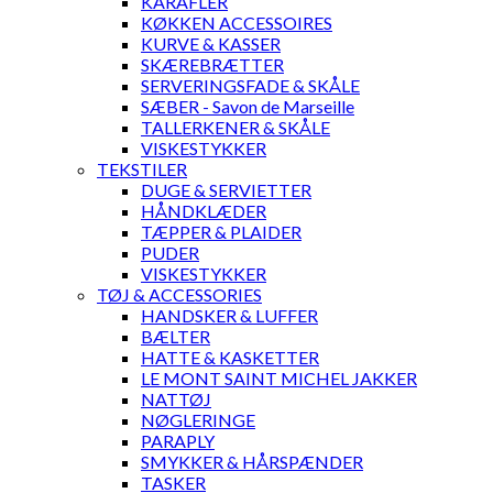
KARAFLER
KØKKEN ACCESSOIRES
KURVE & KASSER
SKÆREBRÆTTER
SERVERINGSFADE & SKÅLE
SÆBER - Savon de Marseille
TALLERKENER & SKÅLE
VISKESTYKKER
TEKSTILER
DUGE & SERVIETTER
HÅNDKLÆDER
TÆPPER & PLAIDER
PUDER
VISKESTYKKER
TØJ & ACCESSORIES
HANDSKER & LUFFER
BÆLTER
HATTE & KASKETTER
LE MONT SAINT MICHEL JAKKER
NATTØJ
NØGLERINGE
PARAPLY
SMYKKER & HÅRSPÆNDER
TASKER