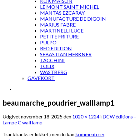
KOK MAISON
LE MONT SAINT MICHEL
MANTAS EZCARAY
MANUFACTURE DE DIGOIN
MARIUS FABRE
MARTINELLI LUCE
PETITE FRITURE
PULPO
RED EDITION
SEBASTIAN HERKNER
TACCHINI
TOLIX
WÄSTBERG
GAVEKORT
beaumarche_poudrier_walllamp1
Udgivet
november 18, 2025
den
1020 × 1224
i
DCW éditions –
Lampe C wall lamp
Trackbacks er lukket, men du kan
kommenterer
.