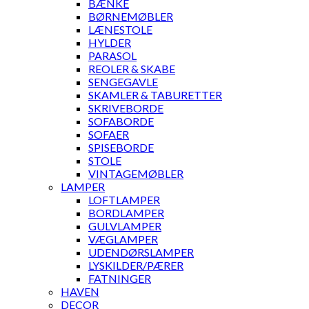
BÆNKE
BØRNEMØBLER
LÆNESTOLE
HYLDER
PARASOL
REOLER & SKABE
SENGEGAVLE
SKAMLER & TABURETTER
SKRIVEBORDE
SOFABORDE
SOFAER
SPISEBORDE
STOLE
VINTAGEMØBLER
LAMPER
LOFTLAMPER
BORDLAMPER
GULVLAMPER
VÆGLAMPER
UDENDØRSLAMPER
LYSKILDER/PÆRER
FATNINGER
HAVEN
DECOR