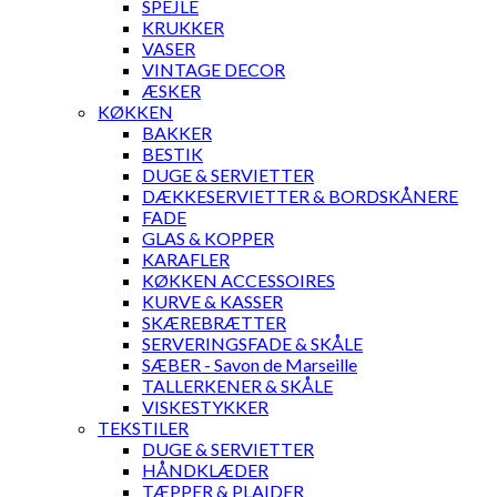
SPEJLE
KRUKKER
VASER
VINTAGE DECOR
ÆSKER
KØKKEN
BAKKER
BESTIK
DUGE & SERVIETTER
DÆKKESERVIETTER & BORDSKÅNERE
FADE
GLAS & KOPPER
KARAFLER
KØKKEN ACCESSOIRES
KURVE & KASSER
SKÆREBRÆTTER
SERVERINGSFADE & SKÅLE
SÆBER - Savon de Marseille
TALLERKENER & SKÅLE
VISKESTYKKER
TEKSTILER
DUGE & SERVIETTER
HÅNDKLÆDER
TÆPPER & PLAIDER