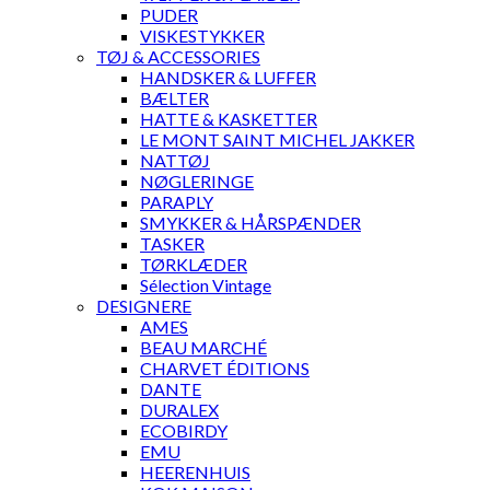
PUDER
VISKESTYKKER
TØJ & ACCESSORIES
HANDSKER & LUFFER
BÆLTER
HATTE & KASKETTER
LE MONT SAINT MICHEL JAKKER
NATTØJ
NØGLERINGE
PARAPLY
SMYKKER & HÅRSPÆNDER
TASKER
TØRKLÆDER
Sélection Vintage
DESIGNERE
AMES
BEAU MARCHÉ
CHARVET ÉDITIONS
DANTE
DURALEX
ECOBIRDY
EMU
HEERENHUIS