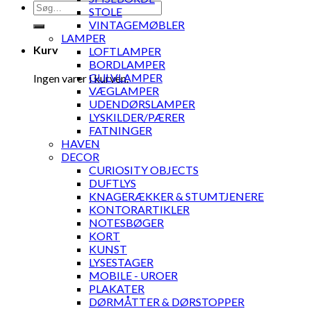
Søg
STOLE
efter:
VINTAGEMØBLER
LAMPER
Kurv
LOFTLAMPER
BORDLAMPER
GULVLAMPER
Ingen varer i kurven.
VÆGLAMPER
UDENDØRSLAMPER
LYSKILDER/PÆRER
FATNINGER
HAVEN
DECOR
CURIOSITY OBJECTS
DUFTLYS
KNAGERÆKKER & STUMTJENERE
KONTORARTIKLER
NOTESBØGER
KORT
KUNST
LYSESTAGER
MOBILE - UROER
PLAKATER
DØRMÅTTER & DØRSTOPPER