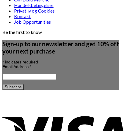
Handelsbetingelser
Privatliv og Cookies
Kontakt
Job Opportunities
Be the first to know
Sign-up to our newsletter and get 10% off
your next purchase
*
indicates required
Email Address
*