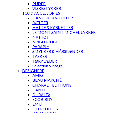
PUDER
VISKESTYKKER
TØJ & ACCESSORIES
HANDSKER & LUFFER
BÆLTER
HATTE & KASKETTER
LE MONT SAINT MICHEL JAKKER
NATTØJ
NØGLERINGE
PARAPLY
SMYKKER & HÅRSPÆNDER
TASKER
TØRKLÆDER
Sélection Vintage
DESIGNERE
AMES
BEAU MARCHÉ
CHARVET ÉDITIONS
DANTE
DURALEX
ECOBIRDY
EMU
HEERENHUIS