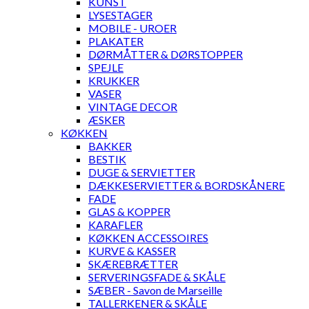
KUNST
LYSESTAGER
MOBILE - UROER
PLAKATER
DØRMÅTTER & DØRSTOPPER
SPEJLE
KRUKKER
VASER
VINTAGE DECOR
ÆSKER
KØKKEN
BAKKER
BESTIK
DUGE & SERVIETTER
DÆKKESERVIETTER & BORDSKÅNERE
FADE
GLAS & KOPPER
KARAFLER
KØKKEN ACCESSOIRES
KURVE & KASSER
SKÆREBRÆTTER
SERVERINGSFADE & SKÅLE
SÆBER - Savon de Marseille
TALLERKENER & SKÅLE