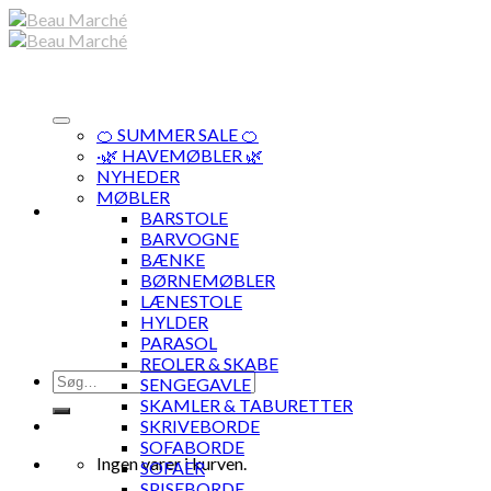
Skip
to
content
🍊 SUMMER SALE 🍊
·🌿 HAVEMØBLER 🌿
NYHEDER
MØBLER
BARSTOLE
BARVOGNE
BÆNKE
BØRNEMØBLER
LÆNESTOLE
HYLDER
PARASOL
REOLER & SKABE
Søg
SENGEGAVLE
efter:
SKAMLER & TABURETTER
SKRIVEBORDE
SOFABORDE
Ingen varer i kurven.
SOFAER
SPISEBORDE