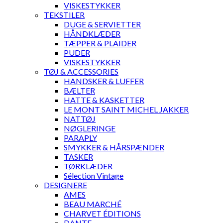
VISKESTYKKER
TEKSTILER
DUGE & SERVIETTER
HÅNDKLÆDER
TÆPPER & PLAIDER
PUDER
VISKESTYKKER
TØJ & ACCESSORIES
HANDSKER & LUFFER
BÆLTER
HATTE & KASKETTER
LE MONT SAINT MICHEL JAKKER
NATTØJ
NØGLERINGE
PARAPLY
SMYKKER & HÅRSPÆNDER
TASKER
TØRKLÆDER
Sélection Vintage
DESIGNERE
AMES
BEAU MARCHÉ
CHARVET ÉDITIONS
DANTE