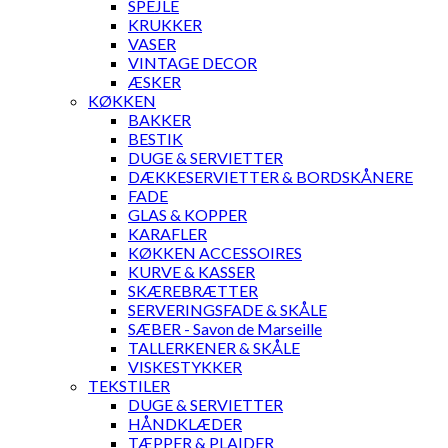
SPEJLE
KRUKKER
VASER
VINTAGE DECOR
ÆSKER
KØKKEN
BAKKER
BESTIK
DUGE & SERVIETTER
DÆKKESERVIETTER & BORDSKÅNERE
FADE
GLAS & KOPPER
KARAFLER
KØKKEN ACCESSOIRES
KURVE & KASSER
SKÆREBRÆTTER
SERVERINGSFADE & SKÅLE
SÆBER - Savon de Marseille
TALLERKENER & SKÅLE
VISKESTYKKER
TEKSTILER
DUGE & SERVIETTER
HÅNDKLÆDER
TÆPPER & PLAIDER