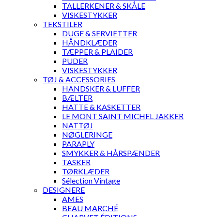
TALLERKENER & SKÅLE
VISKESTYKKER
TEKSTILER
DUGE & SERVIETTER
HÅNDKLÆDER
TÆPPER & PLAIDER
PUDER
VISKESTYKKER
TØJ & ACCESSORIES
HANDSKER & LUFFER
BÆLTER
HATTE & KASKETTER
LE MONT SAINT MICHEL JAKKER
NATTØJ
NØGLERINGE
PARAPLY
SMYKKER & HÅRSPÆNDER
TASKER
TØRKLÆDER
Sélection Vintage
DESIGNERE
AMES
BEAU MARCHÉ