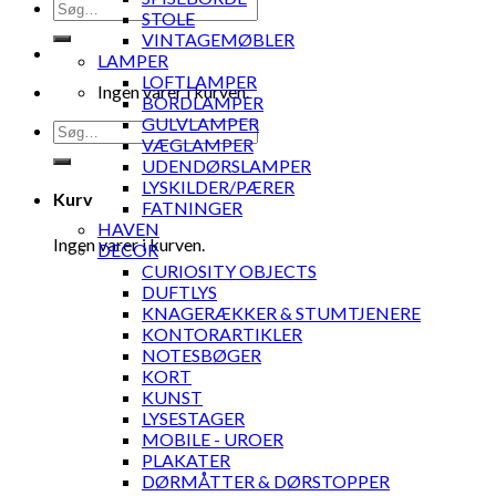
Søg
STOLE
efter:
VINTAGEMØBLER
LAMPER
LOFTLAMPER
Ingen varer i kurven.
BORDLAMPER
GULVLAMPER
Søg
VÆGLAMPER
efter:
UDENDØRSLAMPER
LYSKILDER/PÆRER
Kurv
FATNINGER
HAVEN
Ingen varer i kurven.
DECOR
CURIOSITY OBJECTS
DUFTLYS
KNAGERÆKKER & STUMTJENERE
KONTORARTIKLER
NOTESBØGER
KORT
KUNST
LYSESTAGER
MOBILE - UROER
PLAKATER
DØRMÅTTER & DØRSTOPPER