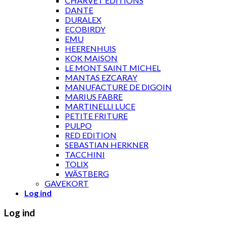
CHARVET ÉDITIONS
DANTE
DURALEX
ECOBIRDY
EMU
HEERENHUIS
KOK MAISON
LE MONT SAINT MICHEL
MANTAS EZCARAY
MANUFACTURE DE DIGOIN
MARIUS FABRE
MARTINELLI LUCE
PETITE FRITURE
PULPO
RED EDITION
SEBASTIAN HERKNER
TACCHINI
TOLIX
WÄSTBERG
GAVEKORT
Log ind
Log ind