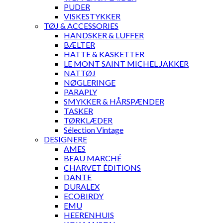
PUDER
VISKESTYKKER
TØJ & ACCESSORIES
HANDSKER & LUFFER
BÆLTER
HATTE & KASKETTER
LE MONT SAINT MICHEL JAKKER
NATTØJ
NØGLERINGE
PARAPLY
SMYKKER & HÅRSPÆNDER
TASKER
TØRKLÆDER
Sélection Vintage
DESIGNERE
AMES
BEAU MARCHÉ
CHARVET ÉDITIONS
DANTE
DURALEX
ECOBIRDY
EMU
HEERENHUIS