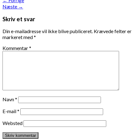
←
Forrige
Næste
→
Skriv et svar
Din e-mailadresse vil ikke blive publiceret.
Krævede felter er
markeret med
*
Kommentar
*
Navn
*
E-mail
*
Websted