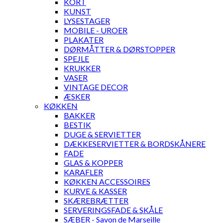
KORT
KUNST
LYSESTAGER
MOBILE - UROER
PLAKATER
DØRMÅTTER & DØRSTOPPER
SPEJLE
KRUKKER
VASER
VINTAGE DECOR
ÆSKER
KØKKEN
BAKKER
BESTIK
DUGE & SERVIETTER
DÆKKESERVIETTER & BORDSKÅNERE
FADE
GLAS & KOPPER
KARAFLER
KØKKEN ACCESSOIRES
KURVE & KASSER
SKÆREBRÆTTER
SERVERINGSFADE & SKÅLE
SÆBER - Savon de Marseille