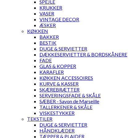
SPEJLE
KRUKKER
VASER
VINTAGE DECOR
ÆSKER
KØKKEN
BAKKER
BESTIK
DUGE & SERVIETTER
DÆKKESERVIETTER & BORDSKÅNERE
FADE
GLAS & KOPPER
KARAFLER
KØKKEN ACCESSOIRES
KURVE & KASSER
SKÆREBRÆTTER
SERVERINGSFADE & SKÅLE
SÆBER - Savon de Marseille
TALLERKENER & SKÅLE
VISKESTYKKER
TEKSTILER
DUGE & SERVIETTER
HÅNDKLÆDER
TÆPPER & PLAIDER