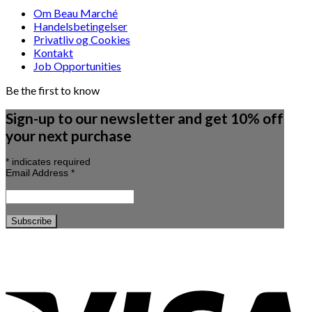
Om Beau Marché
Handelsbetingelser
Privatliv og Cookies
Kontakt
Job Opportunities
Be the first to know
Sign-up to our newsletter and get 10% off
your next purchase
*
indicates required
Email Address
*