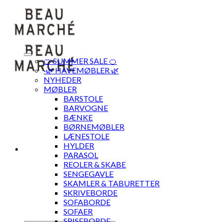
Skip
to
content
🍊 SUMMER SALE 🍊
·🌿 HAVEMØBLER 🌿
NYHEDER
MØBLER
BARSTOLE
BARVOGNE
BÆNKE
BØRNEMØBLER
LÆNESTOLE
HYLDER
PARASOL
REOLER & SKABE
SENGEGAVLE
SKAMLER & TABURETTER
SKRIVEBORDE
SOFABORDE
SOFAER
SPISEBORDE