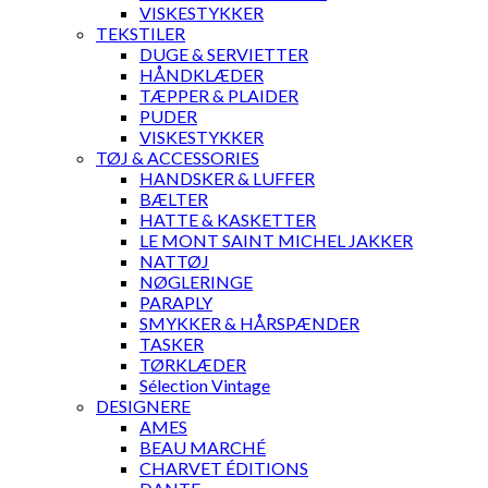
VISKESTYKKER
TEKSTILER
DUGE & SERVIETTER
HÅNDKLÆDER
TÆPPER & PLAIDER
PUDER
VISKESTYKKER
TØJ & ACCESSORIES
HANDSKER & LUFFER
BÆLTER
HATTE & KASKETTER
LE MONT SAINT MICHEL JAKKER
NATTØJ
NØGLERINGE
PARAPLY
SMYKKER & HÅRSPÆNDER
TASKER
TØRKLÆDER
Sélection Vintage
DESIGNERE
AMES
BEAU MARCHÉ
CHARVET ÉDITIONS