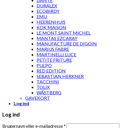
DANTE
DURALEX
ECOBIRDY
EMU
HEERENHUIS
KOK MAISON
LE MONT SAINT MICHEL
MANTAS EZCARAY
MANUFACTURE DE DIGOIN
MARIUS FABRE
MARTINELLI LUCE
PETITE FRITURE
PULPO
RED EDITION
SEBASTIAN HERKNER
TACCHINI
TOLIX
WÄSTBERG
GAVEKORT
Log ind
Log ind
Brugernavn eller e-mailadresse
*