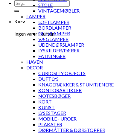
Søg
STOLE
efter:
VINTAGEMØBLER
LAMPER
Kurv
LOFTLAMPER
BORDLAMPER
GULVLAMPER
Ingen varer i kurven.
VÆGLAMPER
UDENDØRSLAMPER
LYSKILDER/PÆRER
FATNINGER
HAVEN
DECOR
CURIOSITY OBJECTS
DUFTLYS
KNAGERÆKKER & STUMTJENERE
KONTORARTIKLER
NOTESBØGER
KORT
KUNST
LYSESTAGER
MOBILE - UROER
PLAKATER
DØRMÅTTER & DØRSTOPPER