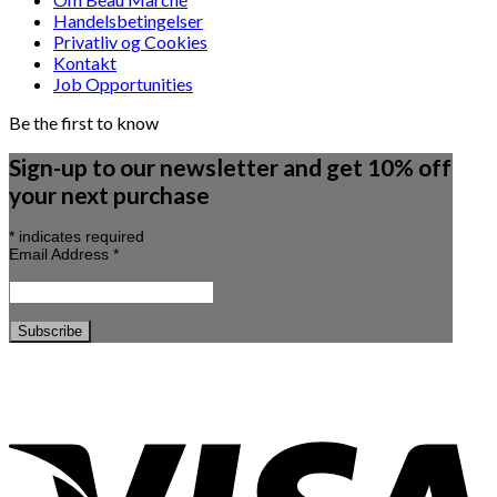
Handelsbetingelser
Privatliv og Cookies
Kontakt
Job Opportunities
Be the first to know
Sign-up to our newsletter and get 10% off
your next purchase
*
indicates required
Email Address
*