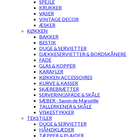
SPEJLE
KRUKKER
VASER
VINTAGE DECOR
ÆSKER
KØKKEN
BAKKER
BESTIK
DUGE & SERVIETTER
DÆKKESERVIETTER & BORDSKÅNERE
FADE
GLAS & KOPPER
KARAFLER
KØKKEN ACCESSOIRES
KURVE & KASSER
SKÆREBRÆTTER
SERVERINGSFADE & SKÅLE
SÆBER - Savon de Marseille
TALLERKENER & SKÅLE
VISKESTYKKER
TEKSTILER
DUGE & SERVIETTER
HÅNDKLÆDER
TÆPPER & PLAIDER