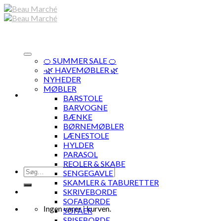
Skip
to
content
🍊 SUMMER SALE 🍊
·🌿 HAVEMØBLER 🌿
NYHEDER
MØBLER
BARSTOLE
BARVOGNE
BÆNKE
BØRNEMØBLER
LÆNESTOLE
HYLDER
PARASOL
REOLER & SKABE
Søg
SENGEGAVLE
efter:
SKAMLER & TABURETTER
SKRIVEBORDE
SOFABORDE
Ingen varer i kurven.
SOFAER
SPISEBORDE