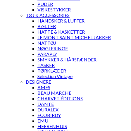
PUDER
VISKESTYKKER
TØJ & ACCESSORIES
HANDSKER & LUFFER
BÆLTER
HATTE & KASKETTER
LE MONT SAINT MICHEL JAKKER
NATTØJ
NØGLERINGE
PARAPLY
SMYKKER & HÅRSPÆNDER
TASKER
TØRKLÆDER
Sélection Vintage
DESIGNERE
AMES
BEAU MARCHÉ
CHARVET ÉDITIONS
DANTE
DURALEX
ECOBIRDY
EMU
HEERENHUIS