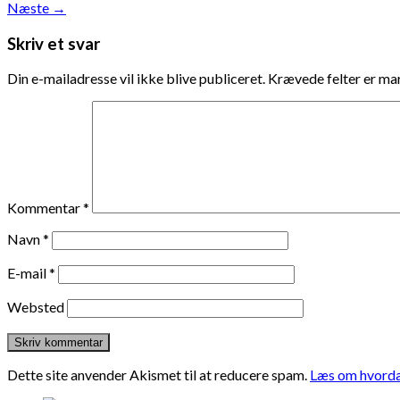
Næste
→
Skriv et svar
Din e-mailadresse vil ikke blive publiceret.
Krævede felter er m
Kommentar
*
Navn
*
E-mail
*
Websted
Dette site anvender Akismet til at reducere spam.
Læs om hvorda