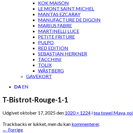
KOK MAISON
LE MONT SAINT MICHEL
MANTAS EZCARAY
MANUFACTURE DE DIGOIN
MARIUS FABRE
MARTINELLI LUCE
PETITE FRITURE
PULPO
RED EDITION
SEBASTIAN HERKNER
TACCHINI
TOLIX
WÄSTBERG
GAVEKORT
DA
EN
T-Bistrot-Rouge-1-1
Udgivet
oktober 17, 2025
den
1020 × 1224
i
tea towel Maya, no
Trackbacks er lukket, men du kan
kommenterer
.
←
Forrige