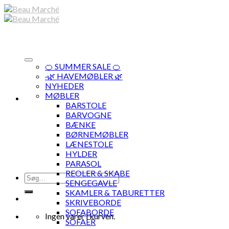
Skip
to
content
🍊 SUMMER SALE 🍊
·🌿 HAVEMØBLER 🌿
NYHEDER
MØBLER
BARSTOLE
BARVOGNE
BÆNKE
BØRNEMØBLER
LÆNESTOLE
HYLDER
PARASOL
REOLER & SKABE
Søg
SENGEGAVLE
efter:
SKAMLER & TABURETTER
SKRIVEBORDE
SOFABORDE
Ingen varer i kurven.
SOFAER