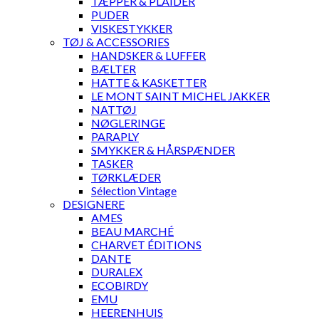
TÆPPER & PLAIDER
PUDER
VISKESTYKKER
TØJ & ACCESSORIES
HANDSKER & LUFFER
BÆLTER
HATTE & KASKETTER
LE MONT SAINT MICHEL JAKKER
NATTØJ
NØGLERINGE
PARAPLY
SMYKKER & HÅRSPÆNDER
TASKER
TØRKLÆDER
Sélection Vintage
DESIGNERE
AMES
BEAU MARCHÉ
CHARVET ÉDITIONS
DANTE
DURALEX
ECOBIRDY
EMU
HEERENHUIS