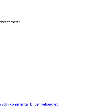
arkeret med
*
n din kommentar bliver behandlet
.