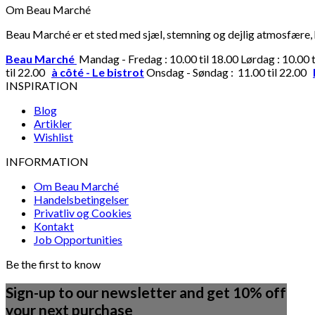
Om Beau Marché
Beau Marché er et sted med sjæl, stemning og dejlig atmosfære, hv
Beau Marché
Mandag - Fredag : 10.00 til 18.00 Lørdag : 10.00 
til 22.00
à côté - Le bistrot
Onsdag - Søndag : 11.00 til 22.00
INSPIRATION
Blog
Artikler
Wishlist
INFORMATION
Om Beau Marché
Handelsbetingelser
Privatliv og Cookies
Kontakt
Job Opportunities
Be the first to know
Sign-up to our newsletter and get 10% off
your next purchase