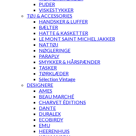
PUDER
VISKESTYKKER
TØJ & ACCESSORIES
HANDSKER & LUFFER
BÆLTER
HATTE & KASKETTER
LE MONT SAINT MICHEL JAKKER
NATTØJ
NØGLERINGE
PARAPLY
SMYKKER & HÅRSPÆNDER
TASKER
TØRKLÆDER
Sélection Vintage
DESIGNERE
AMES
BEAU MARCHÉ
CHARVET ÉDITIONS
DANTE
DURALEX
ECOBIRDY
EMU
HEERENHUIS