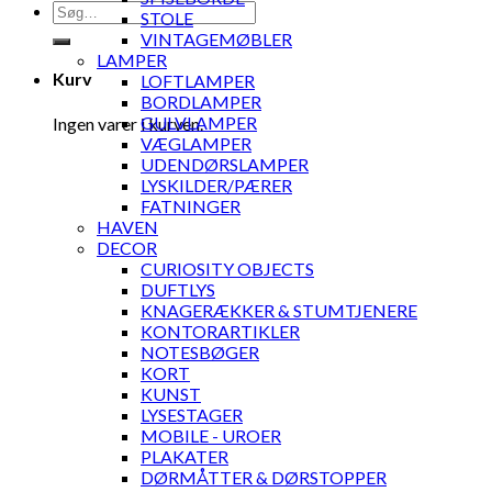
Søg
STOLE
efter:
VINTAGEMØBLER
LAMPER
Kurv
LOFTLAMPER
BORDLAMPER
GULVLAMPER
Ingen varer i kurven.
VÆGLAMPER
UDENDØRSLAMPER
LYSKILDER/PÆRER
FATNINGER
HAVEN
DECOR
CURIOSITY OBJECTS
DUFTLYS
KNAGERÆKKER & STUMTJENERE
KONTORARTIKLER
NOTESBØGER
KORT
KUNST
LYSESTAGER
MOBILE - UROER
PLAKATER
DØRMÅTTER & DØRSTOPPER