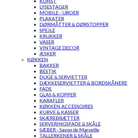
KUNST
LYSESTAGER
MOBILE - UROER
PLAKATER
DØRMÅTTER & DØRSTOPPER
SPEJLE
KRUKKER
VASER
VINTAGE DECOR
ÆSKER
KØKKEN
BAKKER
BESTIK
DUGE & SERVIETTER
DÆKKESERVIETTER & BORDSKÅNERE
FADE
GLAS & KOPPER
KARAFLER
KØKKEN ACCESSOIRES
KURVE & KASSER
SKÆREBRÆTTER
SERVERINGSFADE & SKÅLE
SÆBER - Savon de Marseille
TALLERKENER & SKÅLE