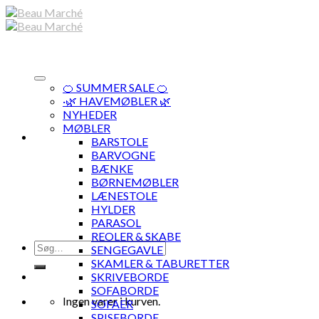
Skip
to
content
🍊 SUMMER SALE 🍊
·🌿 HAVEMØBLER 🌿
NYHEDER
MØBLER
BARSTOLE
BARVOGNE
BÆNKE
BØRNEMØBLER
LÆNESTOLE
HYLDER
PARASOL
REOLER & SKABE
Søg
SENGEGAVLE
efter:
SKAMLER & TABURETTER
SKRIVEBORDE
SOFABORDE
Ingen varer i kurven.
SOFAER
SPISEBORDE