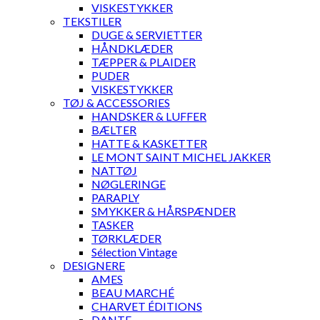
VISKESTYKKER
TEKSTILER
DUGE & SERVIETTER
HÅNDKLÆDER
TÆPPER & PLAIDER
PUDER
VISKESTYKKER
TØJ & ACCESSORIES
HANDSKER & LUFFER
BÆLTER
HATTE & KASKETTER
LE MONT SAINT MICHEL JAKKER
NATTØJ
NØGLERINGE
PARAPLY
SMYKKER & HÅRSPÆNDER
TASKER
TØRKLÆDER
Sélection Vintage
DESIGNERE
AMES
BEAU MARCHÉ
CHARVET ÉDITIONS
DANTE