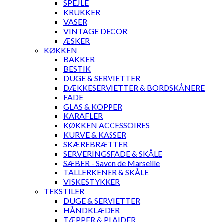
SPEJLE
KRUKKER
VASER
VINTAGE DECOR
ÆSKER
KØKKEN
BAKKER
BESTIK
DUGE & SERVIETTER
DÆKKESERVIETTER & BORDSKÅNERE
FADE
GLAS & KOPPER
KARAFLER
KØKKEN ACCESSOIRES
KURVE & KASSER
SKÆREBRÆTTER
SERVERINGSFADE & SKÅLE
SÆBER - Savon de Marseille
TALLERKENER & SKÅLE
VISKESTYKKER
TEKSTILER
DUGE & SERVIETTER
HÅNDKLÆDER
TÆPPER & PLAIDER