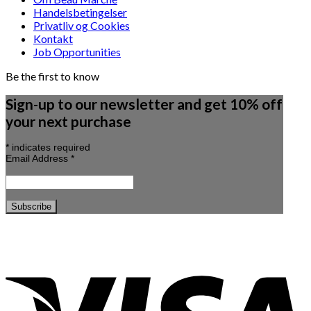
Handelsbetingelser
Privatliv og Cookies
Kontakt
Job Opportunities
Be the first to know
Sign-up to our newsletter and get 10% off
your next purchase
*
indicates required
Email Address
*