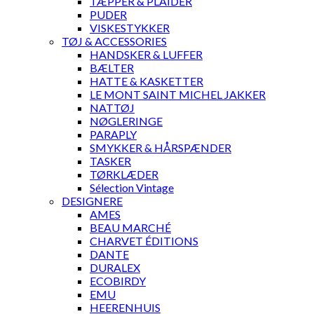
TÆPPER & PLAIDER
PUDER
VISKESTYKKER
TØJ & ACCESSORIES
HANDSKER & LUFFER
BÆLTER
HATTE & KASKETTER
LE MONT SAINT MICHEL JAKKER
NATTØJ
NØGLERINGE
PARAPLY
SMYKKER & HÅRSPÆNDER
TASKER
TØRKLÆDER
Sélection Vintage
DESIGNERE
AMES
BEAU MARCHÉ
CHARVET ÉDITIONS
DANTE
DURALEX
ECOBIRDY
EMU
HEERENHUIS