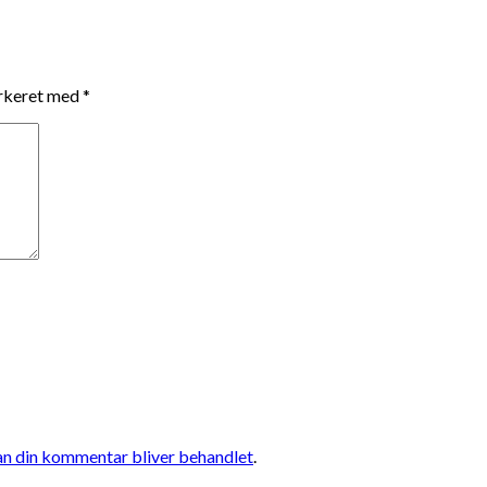
arkeret med
*
n din kommentar bliver behandlet
.