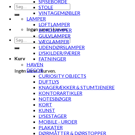
SPISEBORDE
Søg
STOLE
efter:
VINTAGEMØBLER
LAMPER
LOFTLAMPER
Ingen varer i kurven.
BORDLAMPER
GULVLAMPER
Søg
VÆGLAMPER
efter:
UDENDØRSLAMPER
LYSKILDER/PÆRER
Kurv
FATNINGER
HAVEN
DECOR
Ingen varer i kurven.
CURIOSITY OBJECTS
DUFTLYS
KNAGERÆKKER & STUMTJENERE
KONTORARTIKLER
NOTESBØGER
KORT
KUNST
LYSESTAGER
MOBILE - UROER
PLAKATER
DØRMÅTTER & DØRSTOPPER