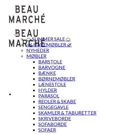
Skip
to
content
🍊 SUMMER SALE 🍊
·🌿 HAVEMØBLER 🌿
NYHEDER
MØBLER
BARSTOLE
BARVOGNE
BÆNKE
BØRNEMØBLER
LÆNESTOLE
HYLDER
PARASOL
REOLER & SKABE
SENGEGAVLE
SKAMLER & TABURETTER
SKRIVEBORDE
SOFABORDE
SOFAER