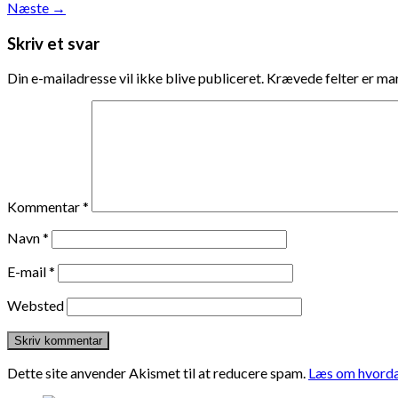
Næste
→
Skriv et svar
Din e-mailadresse vil ikke blive publiceret.
Krævede felter er m
Kommentar
*
Navn
*
E-mail
*
Websted
Dette site anvender Akismet til at reducere spam.
Læs om hvorda