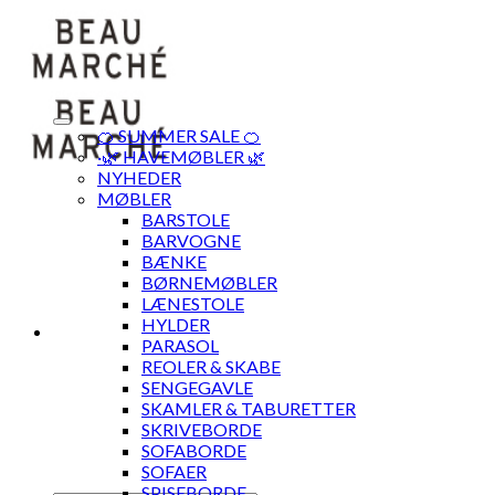
Skip
to
content
🍊 SUMMER SALE 🍊
·🌿 HAVEMØBLER 🌿
NYHEDER
MØBLER
BARSTOLE
BARVOGNE
BÆNKE
BØRNEMØBLER
LÆNESTOLE
HYLDER
PARASOL
REOLER & SKABE
SENGEGAVLE
SKAMLER & TABURETTER
SKRIVEBORDE
SOFABORDE
SOFAER
SPISEBORDE