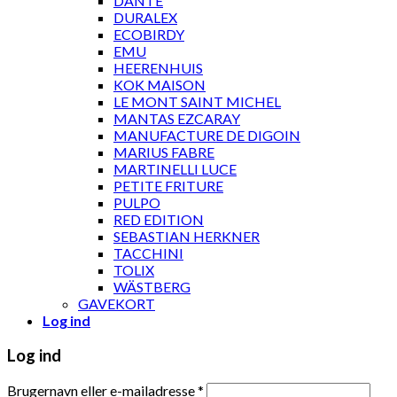
DANTE
DURALEX
ECOBIRDY
EMU
HEERENHUIS
KOK MAISON
LE MONT SAINT MICHEL
MANTAS EZCARAY
MANUFACTURE DE DIGOIN
MARIUS FABRE
MARTINELLI LUCE
PETITE FRITURE
PULPO
RED EDITION
SEBASTIAN HERKNER
TACCHINI
TOLIX
WÄSTBERG
GAVEKORT
Log ind
Log ind
Brugernavn eller e-mailadresse
*