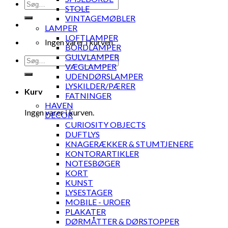
Søg
STOLE
efter:
VINTAGEMØBLER
LAMPER
LOFTLAMPER
Ingen varer i kurven.
BORDLAMPER
GULVLAMPER
Søg
VÆGLAMPER
efter:
UDENDØRSLAMPER
LYSKILDER/PÆRER
Kurv
FATNINGER
HAVEN
Ingen varer i kurven.
DECOR
CURIOSITY OBJECTS
DUFTLYS
KNAGERÆKKER & STUMTJENERE
KONTORARTIKLER
NOTESBØGER
KORT
KUNST
LYSESTAGER
MOBILE - UROER
PLAKATER
DØRMÅTTER & DØRSTOPPER