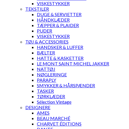
VISKESTYKKER
TEKSTILER
DUGE & SERVIETTER
HÅNDKLÆDER
TÆPPER & PLAIDER
PUDER
VISKESTYKKER
TØJ & ACCESSORIES
HANDSKER & LUFFER
BÆLTER
HATTE & KASKETTER
LE MONT SAINT MICHEL JAKKER
NATTØJ
NØGLERINGE
PARAPLY
SMYKKER & HÅRSPÆNDER
TASKER
TØRKLÆDER
Sélection Vintage
DESIGNERE
AMES
BEAU MARCHÉ
CHARVET ÉDITIONS