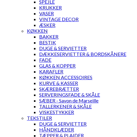
SPEJLE
KRUKKER
VASER
VINTAGE DECOR
ÆSKER
KØKKEN
BAKKER
BESTIK
DUGE & SERVIETTER
DÆKKESERVIETTER & BORDSKÅNERE
FADE
GLAS & KOPPER
KARAFLER
KØKKEN ACCESSOIRES
KURVE & KASSER
SKÆREBRÆTTER
SERVERINGSFADE & SKÅLE
SÆBER - Savon de Marseille
TALLERKENER & SKÅLE
VISKESTYKKER
TEKSTILER
DUGE & SERVIETTER
HÅNDKLÆDER
TÆPPER & PLAIDER