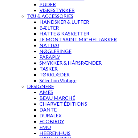
PUDER
VISKESTYKKER
TØJ & ACCESSORIES
HANDSKER & LUFFER
BÆLTER
HATTE & KASKETTER
LE MONT SAINT MICHEL JAKKER
NATTØJ
NØGLERINGE
PARAPLY
SMYKKER & HÅRSPÆNDER
TASKER
TØRKLÆDER
Sélection Vintage
DESIGNERE
AMES
BEAU MARCHÉ
CHARVET ÉDITIONS
DANTE
DURALEX
ECOBIRDY
EMU
HEERENHUIS