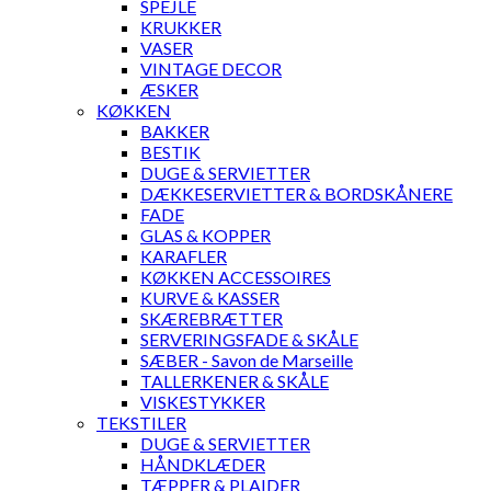
SPEJLE
KRUKKER
VASER
VINTAGE DECOR
ÆSKER
KØKKEN
BAKKER
BESTIK
DUGE & SERVIETTER
DÆKKESERVIETTER & BORDSKÅNERE
FADE
GLAS & KOPPER
KARAFLER
KØKKEN ACCESSOIRES
KURVE & KASSER
SKÆREBRÆTTER
SERVERINGSFADE & SKÅLE
SÆBER - Savon de Marseille
TALLERKENER & SKÅLE
VISKESTYKKER
TEKSTILER
DUGE & SERVIETTER
HÅNDKLÆDER
TÆPPER & PLAIDER