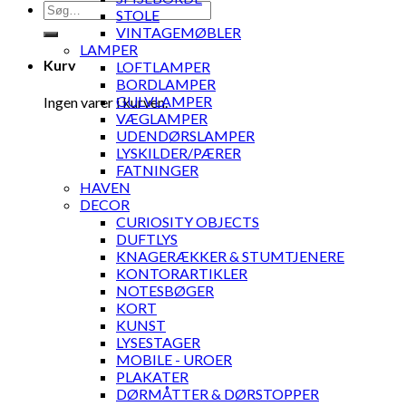
Søg
STOLE
efter:
VINTAGEMØBLER
LAMPER
Kurv
LOFTLAMPER
BORDLAMPER
GULVLAMPER
Ingen varer i kurven.
VÆGLAMPER
UDENDØRSLAMPER
LYSKILDER/PÆRER
FATNINGER
HAVEN
DECOR
CURIOSITY OBJECTS
DUFTLYS
KNAGERÆKKER & STUMTJENERE
KONTORARTIKLER
NOTESBØGER
KORT
KUNST
LYSESTAGER
MOBILE - UROER
PLAKATER
DØRMÅTTER & DØRSTOPPER