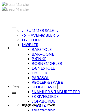
Skip
to
content
🍊 SUMMER SALE 🍊
·🌿 HAVEMØBLER 🌿
NYHEDER
MØBLER
BARSTOLE
BARVOGNE
BÆNKE
BØRNEMØBLER
LÆNESTOLE
HYLDER
PARASOL
REOLER & SKABE
Søg
SENGEGAVLE
efter:
SKAMLER & TABURETTER
SKRIVEBORDE
SOFABORDE
Ingen varer i kurven.
SOFAER
SPISEBORDE