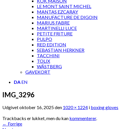
KOK MAISON
LE MONT SAINT MICHEL
MANTAS EZCARAY
MANUFACTURE DE DIGOIN
MARIUS FABRE
MARTINELLI LUCE
PETITE FRITURE
PULPO
RED EDITION
SEBASTIAN HERKNER
TACCHINI
TOLIX
WÄSTBERG
GAVEKORT
DA
EN
IMG_3296
Udgivet
oktober 16, 2025
den
1020 × 1224
i
boxing gloves
Trackbacks er lukket, men du kan
kommenterer
.
←
Forrige