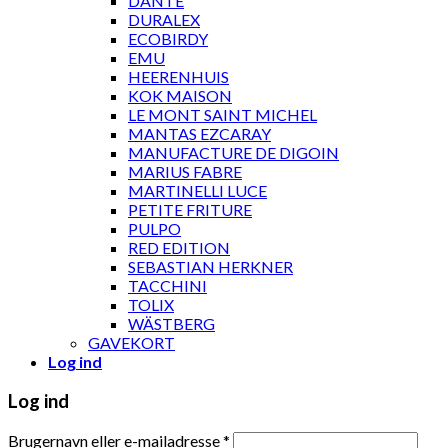
DANTE
DURALEX
ECOBIRDY
EMU
HEERENHUIS
KOK MAISON
LE MONT SAINT MICHEL
MANTAS EZCARAY
MANUFACTURE DE DIGOIN
MARIUS FABRE
MARTINELLI LUCE
PETITE FRITURE
PULPO
RED EDITION
SEBASTIAN HERKNER
TACCHINI
TOLIX
WÄSTBERG
GAVEKORT
Log ind
Log ind
Brugernavn eller e-mailadresse
*