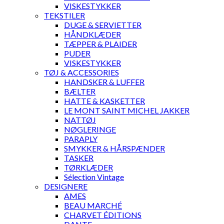
VISKESTYKKER
TEKSTILER
DUGE & SERVIETTER
HÅNDKLÆDER
TÆPPER & PLAIDER
PUDER
VISKESTYKKER
TØJ & ACCESSORIES
HANDSKER & LUFFER
BÆLTER
HATTE & KASKETTER
LE MONT SAINT MICHEL JAKKER
NATTØJ
NØGLERINGE
PARAPLY
SMYKKER & HÅRSPÆNDER
TASKER
TØRKLÆDER
Sélection Vintage
DESIGNERE
AMES
BEAU MARCHÉ
CHARVET ÉDITIONS