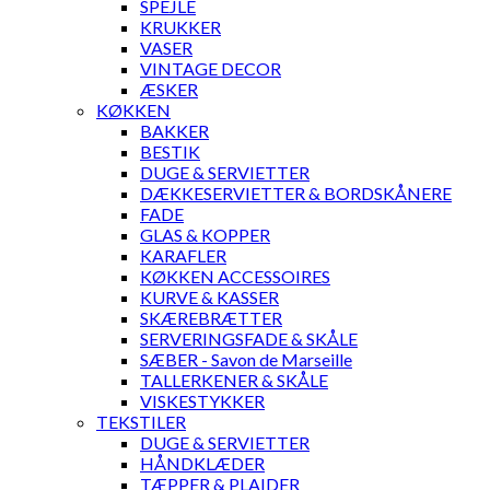
SPEJLE
KRUKKER
VASER
VINTAGE DECOR
ÆSKER
KØKKEN
BAKKER
BESTIK
DUGE & SERVIETTER
DÆKKESERVIETTER & BORDSKÅNERE
FADE
GLAS & KOPPER
KARAFLER
KØKKEN ACCESSOIRES
KURVE & KASSER
SKÆREBRÆTTER
SERVERINGSFADE & SKÅLE
SÆBER - Savon de Marseille
TALLERKENER & SKÅLE
VISKESTYKKER
TEKSTILER
DUGE & SERVIETTER
HÅNDKLÆDER
TÆPPER & PLAIDER