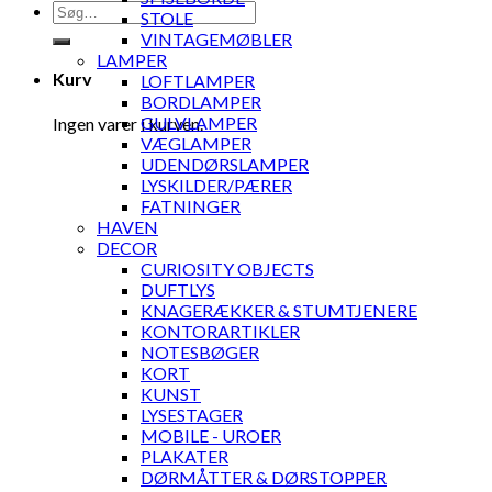
Søg
STOLE
efter:
VINTAGEMØBLER
LAMPER
Kurv
LOFTLAMPER
BORDLAMPER
GULVLAMPER
Ingen varer i kurven.
VÆGLAMPER
UDENDØRSLAMPER
LYSKILDER/PÆRER
FATNINGER
HAVEN
DECOR
CURIOSITY OBJECTS
DUFTLYS
KNAGERÆKKER & STUMTJENERE
KONTORARTIKLER
NOTESBØGER
KORT
KUNST
LYSESTAGER
MOBILE - UROER
PLAKATER
DØRMÅTTER & DØRSTOPPER