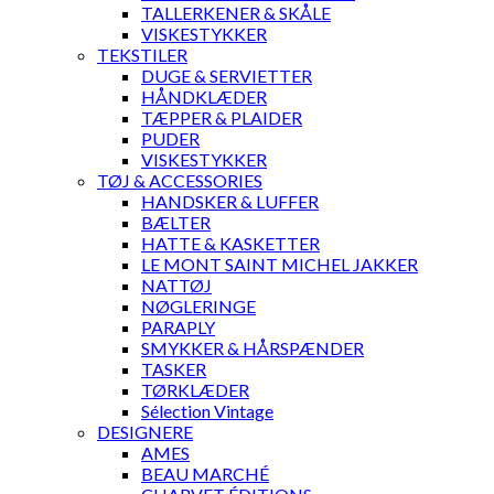
TALLERKENER & SKÅLE
VISKESTYKKER
TEKSTILER
DUGE & SERVIETTER
HÅNDKLÆDER
TÆPPER & PLAIDER
PUDER
VISKESTYKKER
TØJ & ACCESSORIES
HANDSKER & LUFFER
BÆLTER
HATTE & KASKETTER
LE MONT SAINT MICHEL JAKKER
NATTØJ
NØGLERINGE
PARAPLY
SMYKKER & HÅRSPÆNDER
TASKER
TØRKLÆDER
Sélection Vintage
DESIGNERE
AMES
BEAU MARCHÉ