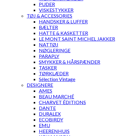
PUDER
VISKESTYKKER
TØJ & ACCESSORIES
HANDSKER & LUFFER
BÆLTER
HATTE & KASKETTER
LE MONT SAINT MICHEL JAKKER
NATTØJ
NØGLERINGE
PARAPLY
SMYKKER & HÅRSPÆNDER
TASKER
TØRKLÆDER
Sélection Vintage
DESIGNERE
AMES
BEAU MARCHÉ
CHARVET ÉDITIONS
DANTE
DURALEX
ECOBIRDY
EMU
HEERENHUIS