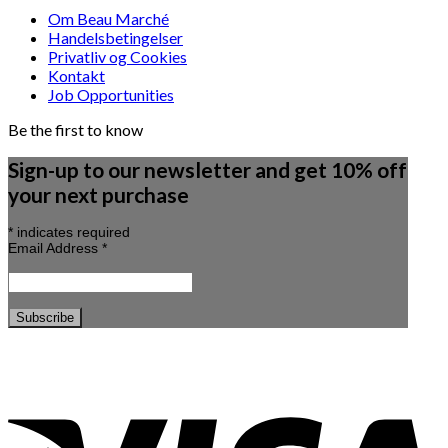
Om Beau Marché
Handelsbetingelser
Privatliv og Cookies
Kontakt
Job Opportunities
Be the first to know
Sign-up to our newsletter and get 10% off
your next purchase
*
indicates required
Email Address
*