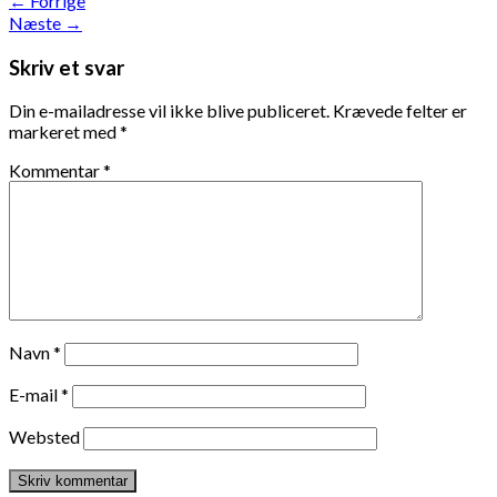
←
Forrige
Næste
→
Skriv et svar
Din e-mailadresse vil ikke blive publiceret.
Krævede felter er
markeret med
*
Kommentar
*
Navn
*
E-mail
*
Websted