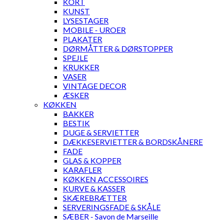
KORT
KUNST
LYSESTAGER
MOBILE - UROER
PLAKATER
DØRMÅTTER & DØRSTOPPER
SPEJLE
KRUKKER
VASER
VINTAGE DECOR
ÆSKER
KØKKEN
BAKKER
BESTIK
DUGE & SERVIETTER
DÆKKESERVIETTER & BORDSKÅNERE
FADE
GLAS & KOPPER
KARAFLER
KØKKEN ACCESSOIRES
KURVE & KASSER
SKÆREBRÆTTER
SERVERINGSFADE & SKÅLE
SÆBER - Savon de Marseille