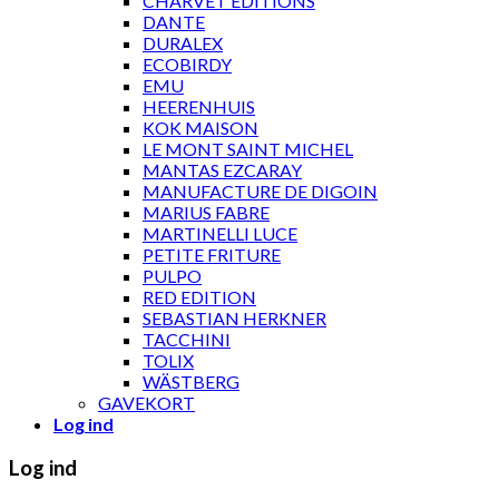
CHARVET ÉDITIONS
DANTE
DURALEX
ECOBIRDY
EMU
HEERENHUIS
KOK MAISON
LE MONT SAINT MICHEL
MANTAS EZCARAY
MANUFACTURE DE DIGOIN
MARIUS FABRE
MARTINELLI LUCE
PETITE FRITURE
PULPO
RED EDITION
SEBASTIAN HERKNER
TACCHINI
TOLIX
WÄSTBERG
GAVEKORT
Log ind
Log ind