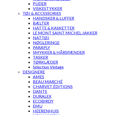
PUDER
VISKESTYKKER
TØJ & ACCESSORIES
HANDSKER & LUFFER
BÆLTER
HATTE & KASKETTER
LE MONT SAINT MICHEL JAKKER
NATTØJ
NØGLERINGE
PARAPLY
SMYKKER & HÅRSPÆNDER
TASKER
TØRKLÆDER
Sélection Vintage
DESIGNERE
AMES
BEAU MARCHÉ
CHARVET ÉDITIONS
DANTE
DURALEX
ECOBIRDY
EMU
HEERENHUIS