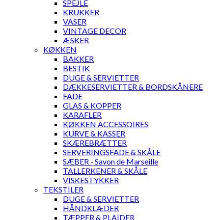
SPEJLE
KRUKKER
VASER
VINTAGE DECOR
ÆSKER
KØKKEN
BAKKER
BESTIK
DUGE & SERVIETTER
DÆKKESERVIETTER & BORDSKÅNERE
FADE
GLAS & KOPPER
KARAFLER
KØKKEN ACCESSOIRES
KURVE & KASSER
SKÆREBRÆTTER
SERVERINGSFADE & SKÅLE
SÆBER - Savon de Marseille
TALLERKENER & SKÅLE
VISKESTYKKER
TEKSTILER
DUGE & SERVIETTER
HÅNDKLÆDER
TÆPPER & PLAIDER