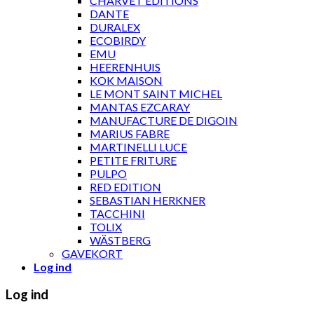
CHARVET ÉDITIONS
DANTE
DURALEX
ECOBIRDY
EMU
HEERENHUIS
KOK MAISON
LE MONT SAINT MICHEL
MANTAS EZCARAY
MANUFACTURE DE DIGOIN
MARIUS FABRE
MARTINELLI LUCE
PETITE FRITURE
PULPO
RED EDITION
SEBASTIAN HERKNER
TACCHINI
TOLIX
WÄSTBERG
GAVEKORT
Log ind
Log ind