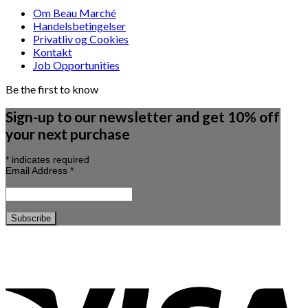
Om Beau Marché
Handelsbetingelser
Privatliv og Cookies
Kontakt
Job Opportunities
Be the first to know
Sign-up to our newsletter and get 10% off
your next purchase
*
indicates required
Email Address
*