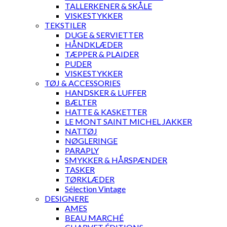
TALLERKENER & SKÅLE
VISKESTYKKER
TEKSTILER
DUGE & SERVIETTER
HÅNDKLÆDER
TÆPPER & PLAIDER
PUDER
VISKESTYKKER
TØJ & ACCESSORIES
HANDSKER & LUFFER
BÆLTER
HATTE & KASKETTER
LE MONT SAINT MICHEL JAKKER
NATTØJ
NØGLERINGE
PARAPLY
SMYKKER & HÅRSPÆNDER
TASKER
TØRKLÆDER
Sélection Vintage
DESIGNERE
AMES
BEAU MARCHÉ