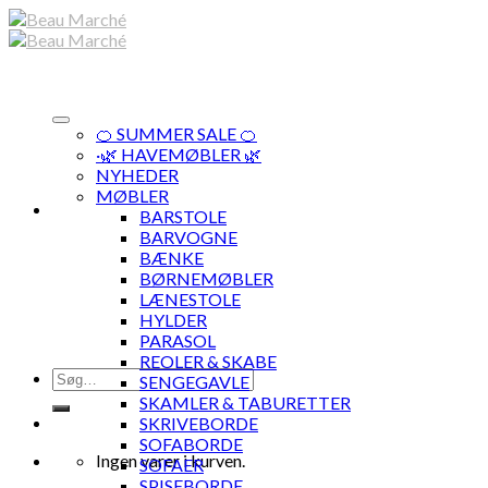
Skip
to
content
🍊 SUMMER SALE 🍊
·🌿 HAVEMØBLER 🌿
NYHEDER
MØBLER
BARSTOLE
BARVOGNE
BÆNKE
BØRNEMØBLER
LÆNESTOLE
HYLDER
PARASOL
REOLER & SKABE
Søg
SENGEGAVLE
efter:
SKAMLER & TABURETTER
SKRIVEBORDE
SOFABORDE
Ingen varer i kurven.
SOFAER
SPISEBORDE