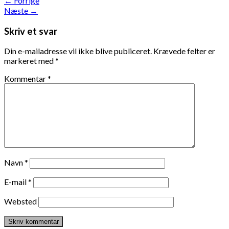
←
Forrige
Næste
→
Skriv et svar
Din e-mailadresse vil ikke blive publiceret.
Krævede felter er
markeret med
*
Kommentar
*
Navn
*
E-mail
*
Websted