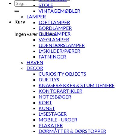
Søg
STOLE
efter:
VINTAGEMØBLER
LAMPER
Kurv
LOFTLAMPER
BORDLAMPER
GULVLAMPER
Ingen varer i kurven.
VÆGLAMPER
UDENDØRSLAMPER
LYSKILDER/PÆRER
FATNINGER
HAVEN
DECOR
CURIOSITY OBJECTS
DUFTLYS
KNAGERÆKKER & STUMTJENERE
KONTORARTIKLER
NOTESBØGER
KORT
KUNST
LYSESTAGER
MOBILE - UROER
PLAKATER
DØRMÅTTER & DØRSTOPPER