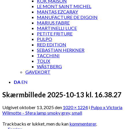
KOK MAISON
LE MONT SAINT MICHEL
MANTAS EZCARAY
MANUFACTURE DE DIGOIN
MARIUS FABRE
MARTINELLI LUCE
PETITE FRITURE
PULPO
RED EDITION
SEBASTIAN HERKNER
TACCHINI
TOLIX
WÄSTBERG
GAVEKORT
DA
EN
Skærmbillede 2025-10-13 kl. 16.38.27
Udgivet
oktober 13, 2025
den
1020 × 1224
i
Pulpo x Victoria
Wilmotte – Sfera lamp smoky grey, small
Trackbacks er lukket, men du kan
kommenterer
.