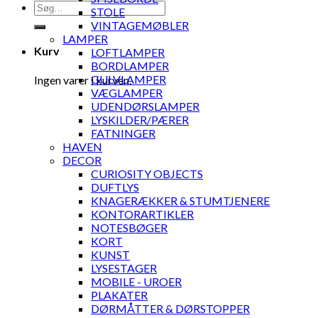
Søg
STOLE
efter:
VINTAGEMØBLER
LAMPER
Kurv
LOFTLAMPER
BORDLAMPER
GULVLAMPER
Ingen varer i kurven.
VÆGLAMPER
UDENDØRSLAMPER
LYSKILDER/PÆRER
FATNINGER
HAVEN
DECOR
CURIOSITY OBJECTS
DUFTLYS
KNAGERÆKKER & STUMTJENERE
KONTORARTIKLER
NOTESBØGER
KORT
KUNST
LYSESTAGER
MOBILE - UROER
PLAKATER
DØRMÅTTER & DØRSTOPPER