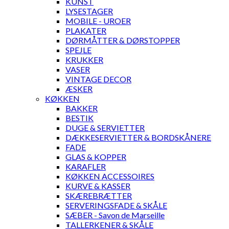
KUNST
LYSESTAGER
MOBILE - UROER
PLAKATER
DØRMÅTTER & DØRSTOPPER
SPEJLE
KRUKKER
VASER
VINTAGE DECOR
ÆSKER
KØKKEN
BAKKER
BESTIK
DUGE & SERVIETTER
DÆKKESERVIETTER & BORDSKÅNERE
FADE
GLAS & KOPPER
KARAFLER
KØKKEN ACCESSOIRES
KURVE & KASSER
SKÆREBRÆTTER
SERVERINGSFADE & SKÅLE
SÆBER - Savon de Marseille
TALLERKENER & SKÅLE