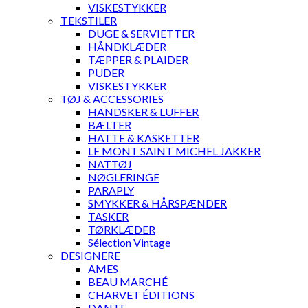
VISKESTYKKER
TEKSTILER
DUGE & SERVIETTER
HÅNDKLÆDER
TÆPPER & PLAIDER
PUDER
VISKESTYKKER
TØJ & ACCESSORIES
HANDSKER & LUFFER
BÆLTER
HATTE & KASKETTER
LE MONT SAINT MICHEL JAKKER
NATTØJ
NØGLERINGE
PARAPLY
SMYKKER & HÅRSPÆNDER
TASKER
TØRKLÆDER
Sélection Vintage
DESIGNERE
AMES
BEAU MARCHÉ
CHARVET ÉDITIONS
DANTE