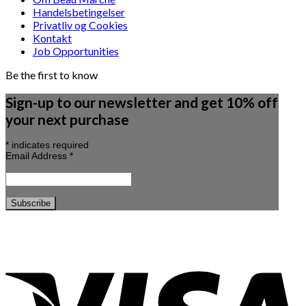
Handelsbetingelser
Privatliv og Cookies
Kontakt
Job Opportunities
Be the first to know
Sign-up to our newsletter and get 10% off
your next purchase
*
indicates required
Email Address
*