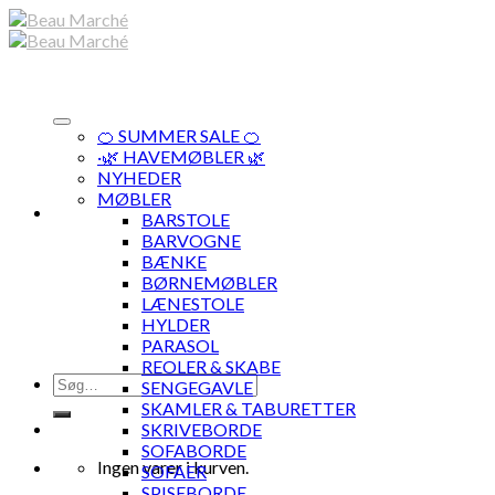
Skip
to
content
🍊 SUMMER SALE 🍊
·🌿 HAVEMØBLER 🌿
NYHEDER
MØBLER
BARSTOLE
BARVOGNE
BÆNKE
BØRNEMØBLER
LÆNESTOLE
HYLDER
PARASOL
REOLER & SKABE
Søg
SENGEGAVLE
efter:
SKAMLER & TABURETTER
SKRIVEBORDE
SOFABORDE
Ingen varer i kurven.
SOFAER
SPISEBORDE