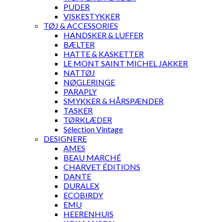
PUDER
VISKESTYKKER
TØJ & ACCESSORIES
HANDSKER & LUFFER
BÆLTER
HATTE & KASKETTER
LE MONT SAINT MICHEL JAKKER
NATTØJ
NØGLERINGE
PARAPLY
SMYKKER & HÅRSPÆNDER
TASKER
TØRKLÆDER
Sélection Vintage
DESIGNERE
AMES
BEAU MARCHÉ
CHARVET ÉDITIONS
DANTE
DURALEX
ECOBIRDY
EMU
HEERENHUIS