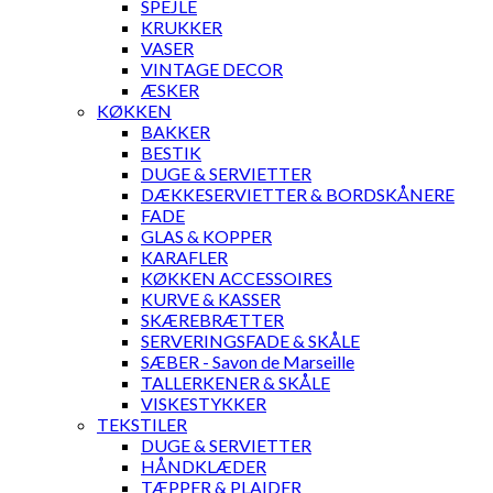
SPEJLE
KRUKKER
VASER
VINTAGE DECOR
ÆSKER
KØKKEN
BAKKER
BESTIK
DUGE & SERVIETTER
DÆKKESERVIETTER & BORDSKÅNERE
FADE
GLAS & KOPPER
KARAFLER
KØKKEN ACCESSOIRES
KURVE & KASSER
SKÆREBRÆTTER
SERVERINGSFADE & SKÅLE
SÆBER - Savon de Marseille
TALLERKENER & SKÅLE
VISKESTYKKER
TEKSTILER
DUGE & SERVIETTER
HÅNDKLÆDER
TÆPPER & PLAIDER