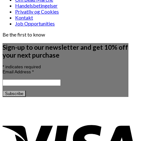
Handelsbetingelser
Privatliv og Cookies
Kontakt
Job Opportunities
Be the first to know
Sign-up to our newsletter and get 10% off
your next purchase
*
indicates required
Email Address
*