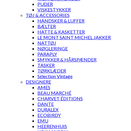
PUDER
VISKESTYKKER
TØJ & ACCESSORIES
HANDSKER & LUFFER
BÆLTER
HATTE & KASKETTER
LE MONT SAINT MICHEL JAKKER
NATTØJ
NØGLERINGE
PARAPLY
SMYKKER & HÅRSPÆNDER
TASKER
TØRKLÆDER
Sélection Vintage
DESIGNERE
AMES
BEAU MARCHÉ
CHARVET ÉDITIONS
DANTE
DURALEX
ECOBIRDY
EMU
HEERENHUIS