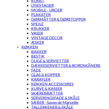
KUNST
LYSESTAGER
MOBILE - UROER
PLAKATER
DØRMÅTTER & DØRSTOPPER
SPEJLE
KRUKKER
VASER
VINTAGE DECOR
ÆSKER
KØKKEN
BAKKER
BESTIK
DUGE & SERVIETTER
DÆKKESERVIETTER & BORDSKÅNERE
FADE
GLAS & KOPPER
KARAFLER
KØKKEN ACCESSOIRES
KURVE & KASSER
SKÆREBRÆTTER
SERVERINGSFADE & SKÅLE
SÆBER - Savon de Marseille
TALLERKENER & SKÅLE