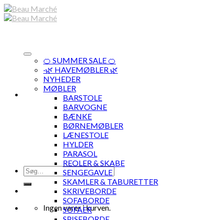
Skip
to
content
🍊 SUMMER SALE 🍊
·🌿 HAVEMØBLER 🌿
NYHEDER
MØBLER
BARSTOLE
BARVOGNE
BÆNKE
BØRNEMØBLER
LÆNESTOLE
HYLDER
PARASOL
REOLER & SKABE
Søg
SENGEGAVLE
efter:
SKAMLER & TABURETTER
SKRIVEBORDE
SOFABORDE
Ingen varer i kurven.
SOFAER
SPISEBORDE