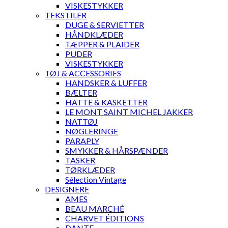
VISKESTYKKER
TEKSTILER
DUGE & SERVIETTER
HÅNDKLÆDER
TÆPPER & PLAIDER
PUDER
VISKESTYKKER
TØJ & ACCESSORIES
HANDSKER & LUFFER
BÆLTER
HATTE & KASKETTER
LE MONT SAINT MICHEL JAKKER
NATTØJ
NØGLERINGE
PARAPLY
SMYKKER & HÅRSPÆNDER
TASKER
TØRKLÆDER
Sélection Vintage
DESIGNERE
AMES
BEAU MARCHÉ
CHARVET ÉDITIONS
DANTE