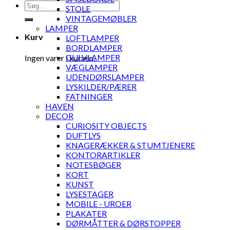
Søg
STOLE
efter:
VINTAGEMØBLER
LAMPER
Kurv
LOFTLAMPER
BORDLAMPER
GULVLAMPER
Ingen varer i kurven.
VÆGLAMPER
UDENDØRSLAMPER
LYSKILDER/PÆRER
FATNINGER
HAVEN
DECOR
CURIOSITY OBJECTS
DUFTLYS
KNAGERÆKKER & STUMTJENERE
KONTORARTIKLER
NOTESBØGER
KORT
KUNST
LYSESTAGER
MOBILE - UROER
PLAKATER
DØRMÅTTER & DØRSTOPPER