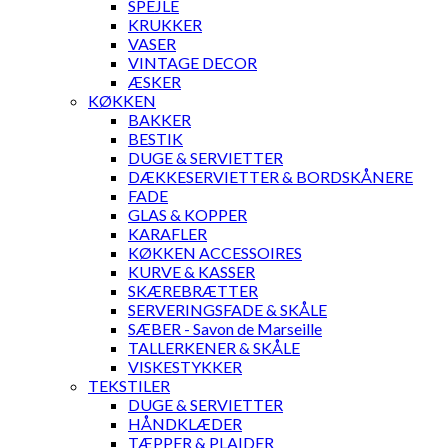
SPEJLE
KRUKKER
VASER
VINTAGE DECOR
ÆSKER
KØKKEN
BAKKER
BESTIK
DUGE & SERVIETTER
DÆKKESERVIETTER & BORDSKÅNERE
FADE
GLAS & KOPPER
KARAFLER
KØKKEN ACCESSOIRES
KURVE & KASSER
SKÆREBRÆTTER
SERVERINGSFADE & SKÅLE
SÆBER - Savon de Marseille
TALLERKENER & SKÅLE
VISKESTYKKER
TEKSTILER
DUGE & SERVIETTER
HÅNDKLÆDER
TÆPPER & PLAIDER