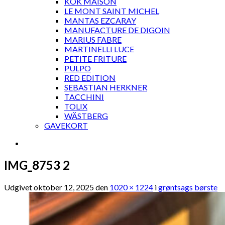
KOK MAISON
LE MONT SAINT MICHEL
MANTAS EZCARAY
MANUFACTURE DE DIGOIN
MARIUS FABRE
MARTINELLI LUCE
PETITE FRITURE
PULPO
RED EDITION
SEBASTIAN HERKNER
TACCHINI
TOLIX
WÄSTBERG
GAVEKORT
IMG_8753 2
Udgivet
oktober 12, 2025
den
1020 × 1224
i
grøntsags børste