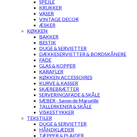
SPEJLE
KRUKKER
VASER
VINTAGE DECOR
ÆSKER
KØKKEN
BAKKER
BESTIK
DUGE & SERVIETTER
DÆKKESERVIETTER & BORDSKÅNERE
FADE
GLAS & KOPPER
KARAFLER
KØKKEN ACCESSOIRES
KURVE & KASSER
SKÆREBRÆTTER
SERVERINGSFADE & SKÅLE
SÆBER - Savon de Marseille
TALLERKENER & SKÅLE
VISKESTYKKER
TEKSTILER
DUGE & SERVIETTER
HÅNDKLÆDER
TÆPPER & PLAIDER