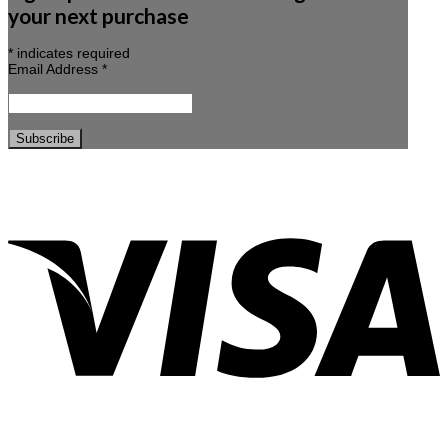
your next purchase
*
indicates required
Email Address
*