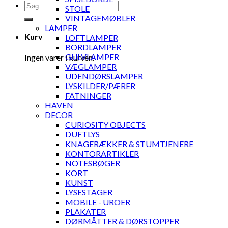
Søg
STOLE
efter:
VINTAGEMØBLER
LAMPER
Kurv
LOFTLAMPER
BORDLAMPER
GULVLAMPER
Ingen varer i kurven.
VÆGLAMPER
UDENDØRSLAMPER
LYSKILDER/PÆRER
FATNINGER
HAVEN
DECOR
CURIOSITY OBJECTS
DUFTLYS
KNAGERÆKKER & STUMTJENERE
KONTORARTIKLER
NOTESBØGER
KORT
KUNST
LYSESTAGER
MOBILE - UROER
PLAKATER
DØRMÅTTER & DØRSTOPPER