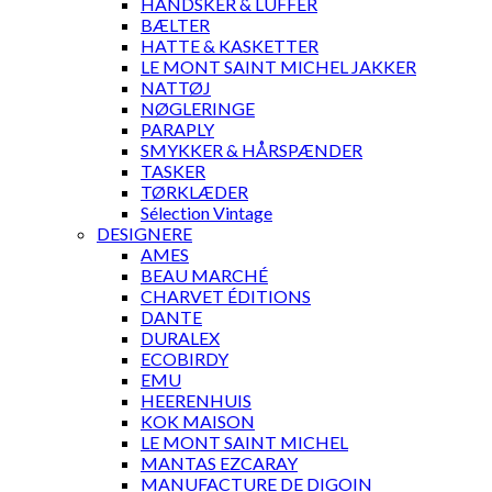
HANDSKER & LUFFER
BÆLTER
HATTE & KASKETTER
LE MONT SAINT MICHEL JAKKER
NATTØJ
NØGLERINGE
PARAPLY
SMYKKER & HÅRSPÆNDER
TASKER
TØRKLÆDER
Sélection Vintage
DESIGNERE
AMES
BEAU MARCHÉ
CHARVET ÉDITIONS
DANTE
DURALEX
ECOBIRDY
EMU
HEERENHUIS
KOK MAISON
LE MONT SAINT MICHEL
MANTAS EZCARAY
MANUFACTURE DE DIGOIN