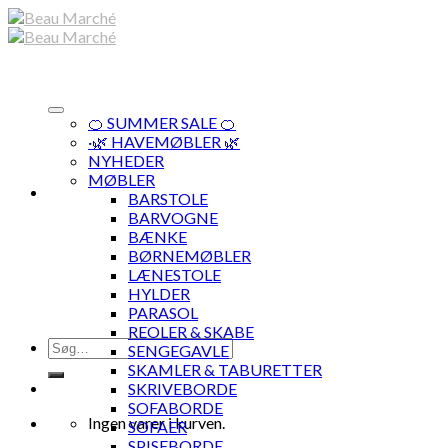
Skip
to
content
🍊 SUMMER SALE 🍊
·🌿 HAVEMØBLER 🌿
NYHEDER
MØBLER
BARSTOLE
BARVOGNE
BÆNKE
BØRNEMØBLER
LÆNESTOLE
HYLDER
PARASOL
REOLER & SKABE
Søg
SENGEGAVLE
efter:
SKAMLER & TABURETTER
SKRIVEBORDE
SOFABORDE
Ingen varer i kurven.
SOFAER
SPISEBORDE