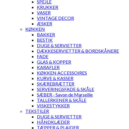
SPEJLE
KRUKKER
VASER
VINTAGE DECOR
ÆSKER
KØKKEN
BAKKER
BESTIK
DUGE & SERVIETTER
DÆKKESERVIETTER & BORDSKÅNERE
FADE
GLAS & KOPPER
KARAFLER
KØKKEN ACCESSOIRES
KURVE & KASSER
SKÆREBRÆTTER
SERVERINGSFADE & SKÅLE
SÆBER - Savon de Marseille
TALLERKENER & SKÅLE
VISKESTYKKER
TEKSTILER
DUGE & SERVIETTER
HÅNDKLÆDER
TÆPPER & PLAIDER