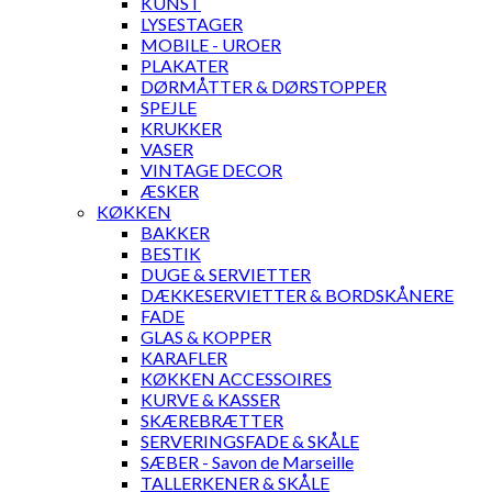
KUNST
LYSESTAGER
MOBILE - UROER
PLAKATER
DØRMÅTTER & DØRSTOPPER
SPEJLE
KRUKKER
VASER
VINTAGE DECOR
ÆSKER
KØKKEN
BAKKER
BESTIK
DUGE & SERVIETTER
DÆKKESERVIETTER & BORDSKÅNERE
FADE
GLAS & KOPPER
KARAFLER
KØKKEN ACCESSOIRES
KURVE & KASSER
SKÆREBRÆTTER
SERVERINGSFADE & SKÅLE
SÆBER - Savon de Marseille
TALLERKENER & SKÅLE