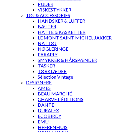
PUDER
VISKESTYKKER
TØJ & ACCESSORIES
HANDSKER & LUFFER
BÆLTER
HATTE & KASKETTER
LE MONT SAINT MICHEL JAKKER
NATTØJ
NØGLERINGE
PARAPLY
SMYKKER & HÅRSPÆNDER
TASKER
TØRKLÆDER
Sélection Vintage
DESIGNERE
AMES
BEAU MARCHÉ
CHARVET ÉDITIONS
DANTE
DURALEX
ECOBIRDY
EMU
HEERENHUIS