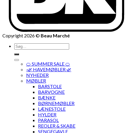
Copyright 2026 ©
Beau Marché
Søg
efter:
🍊 SUMMER SALE 🍊
·🌿 HAVEMØBLER 🌿
NYHEDER
MØBLER
BARSTOLE
BARVOGNE
BÆNKE
BØRNEMØBLER
LÆNESTOLE
HYLDER
PARASOL
REOLER & SKABE
SENGEGAVLE