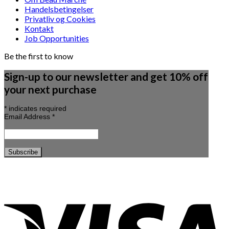
Handelsbetingelser
Privatliv og Cookies
Kontakt
Job Opportunities
Be the first to know
Sign-up to our newsletter and get 10% off
your next purchase
*
indicates required
Email Address
*