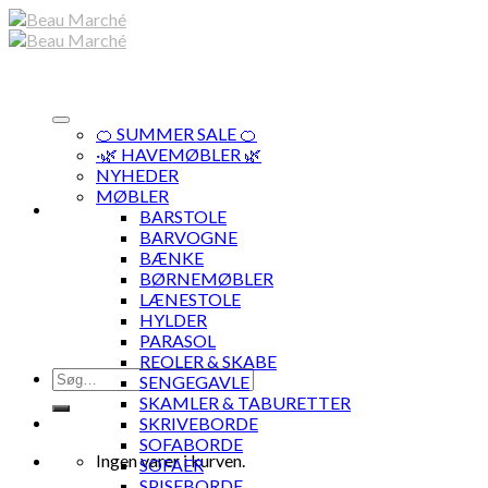
Skip
to
content
🍊 SUMMER SALE 🍊
·🌿 HAVEMØBLER 🌿
NYHEDER
MØBLER
BARSTOLE
BARVOGNE
BÆNKE
BØRNEMØBLER
LÆNESTOLE
HYLDER
PARASOL
REOLER & SKABE
Søg
SENGEGAVLE
efter:
SKAMLER & TABURETTER
SKRIVEBORDE
SOFABORDE
Ingen varer i kurven.
SOFAER
SPISEBORDE