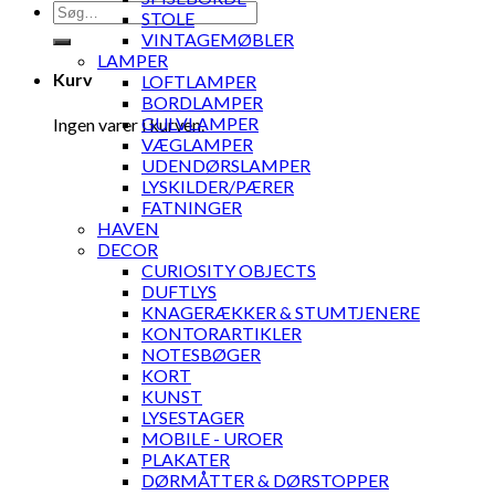
Søg
STOLE
efter:
VINTAGEMØBLER
LAMPER
Kurv
LOFTLAMPER
BORDLAMPER
GULVLAMPER
Ingen varer i kurven.
VÆGLAMPER
UDENDØRSLAMPER
LYSKILDER/PÆRER
FATNINGER
HAVEN
DECOR
CURIOSITY OBJECTS
DUFTLYS
KNAGERÆKKER & STUMTJENERE
KONTORARTIKLER
NOTESBØGER
KORT
KUNST
LYSESTAGER
MOBILE - UROER
PLAKATER
DØRMÅTTER & DØRSTOPPER