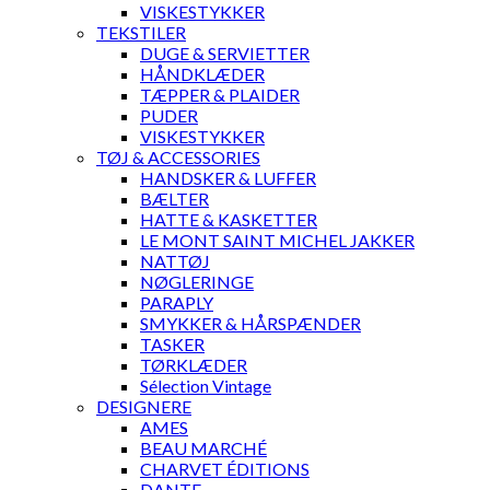
VISKESTYKKER
TEKSTILER
DUGE & SERVIETTER
HÅNDKLÆDER
TÆPPER & PLAIDER
PUDER
VISKESTYKKER
TØJ & ACCESSORIES
HANDSKER & LUFFER
BÆLTER
HATTE & KASKETTER
LE MONT SAINT MICHEL JAKKER
NATTØJ
NØGLERINGE
PARAPLY
SMYKKER & HÅRSPÆNDER
TASKER
TØRKLÆDER
Sélection Vintage
DESIGNERE
AMES
BEAU MARCHÉ
CHARVET ÉDITIONS
DANTE