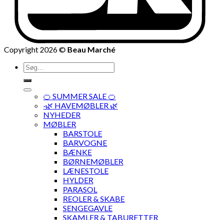
Copyright 2026 ©
Beau Marché
Søg
efter:
🍊 SUMMER SALE 🍊
·🌿 HAVEMØBLER 🌿
NYHEDER
MØBLER
BARSTOLE
BARVOGNE
BÆNKE
BØRNEMØBLER
LÆNESTOLE
HYLDER
PARASOL
REOLER & SKABE
SENGEGAVLE
SKAMLER & TABURETTER