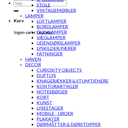
Søg
STOLE
efter:
VINTAGEMØBLER
LAMPER
Kurv
LOFTLAMPER
BORDLAMPER
GULVLAMPER
Ingen varer i kurven.
VÆGLAMPER
UDENDØRSLAMPER
LYSKILDER/PÆRER
FATNINGER
HAVEN
DECOR
CURIOSITY OBJECTS
DUFTLYS
KNAGERÆKKER & STUMTJENERE
KONTORARTIKLER
NOTESBØGER
KORT
KUNST
LYSESTAGER
MOBILE - UROER
PLAKATER
DØRMÅTTER & DØRSTOPPER