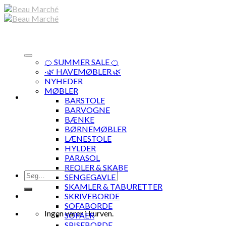
Skip
to
content
🍊 SUMMER SALE 🍊
·🌿 HAVEMØBLER 🌿
NYHEDER
MØBLER
BARSTOLE
BARVOGNE
BÆNKE
BØRNEMØBLER
LÆNESTOLE
HYLDER
PARASOL
REOLER & SKABE
Søg
SENGEGAVLE
efter:
SKAMLER & TABURETTER
SKRIVEBORDE
SOFABORDE
Ingen varer i kurven.
SOFAER
SPISEBORDE