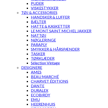
PUDER
VISKESTYKKER
TØJ & ACCESSORIES
HANDSKER & LUFFER
BÆLTER
HATTE & KASKETTER
LE MONT SAINT MICHEL JAKKER
NATTØJ
NØGLERINGE
PARAPLY
SMYKKER & HÅRSPÆNDER
TASKER
TØRKLÆDER
Sélection Vintage
DESIGNERE
AMES
BEAU MARCHÉ
CHARVET ÉDITIONS
DANTE
DURALEX
ECOBIRDY
EMU
HEERENHUIS