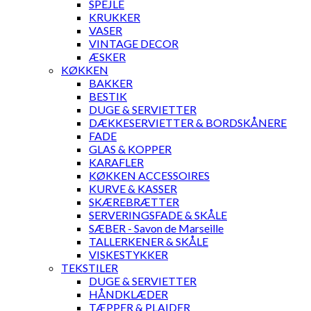
SPEJLE
KRUKKER
VASER
VINTAGE DECOR
ÆSKER
KØKKEN
BAKKER
BESTIK
DUGE & SERVIETTER
DÆKKESERVIETTER & BORDSKÅNERE
FADE
GLAS & KOPPER
KARAFLER
KØKKEN ACCESSOIRES
KURVE & KASSER
SKÆREBRÆTTER
SERVERINGSFADE & SKÅLE
SÆBER - Savon de Marseille
TALLERKENER & SKÅLE
VISKESTYKKER
TEKSTILER
DUGE & SERVIETTER
HÅNDKLÆDER
TÆPPER & PLAIDER