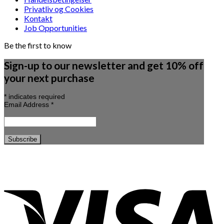
Privatliv og Cookies
Kontakt
Job Opportunities
Be the first to know
Sign-up to our newsletter and get 10% off
your next purchase
*
indicates required
Email Address
*