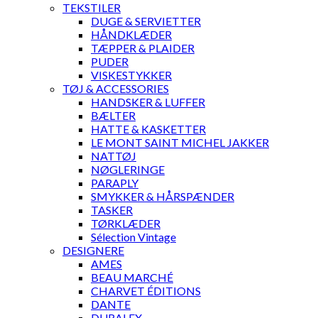
TEKSTILER
DUGE & SERVIETTER
HÅNDKLÆDER
TÆPPER & PLAIDER
PUDER
VISKESTYKKER
TØJ & ACCESSORIES
HANDSKER & LUFFER
BÆLTER
HATTE & KASKETTER
LE MONT SAINT MICHEL JAKKER
NATTØJ
NØGLERINGE
PARAPLY
SMYKKER & HÅRSPÆNDER
TASKER
TØRKLÆDER
Sélection Vintage
DESIGNERE
AMES
BEAU MARCHÉ
CHARVET ÉDITIONS
DANTE
DURALEX